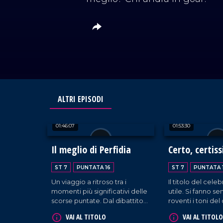
ALTRI EPISODI
01:46:07
01:53:30
Il meglio di Perfidia
Certo, certiss
probabile!
ST 7
PUNTATA 16
ST 7
PUNTATA 
Un viaggio a ritroso tra i
Il titolo del cele
momenti più significativi delle
utile. Si fanno s
scorse puntate. Dal dibattito
roventi i toni del
per le elezioni regionali di
pubblico sulla ri
VAI AL TITOLO
VAI AL TITOLO
ottobre ai temi nevralgici della
dell'ordinamento 