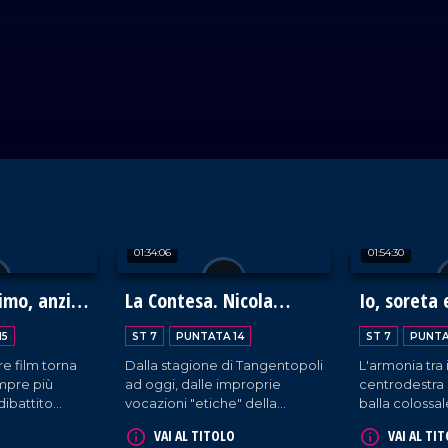
01:34:06
01:54:30
imo, anzi,
La Contesa. Nicola
Io, soreta 
Gratteri a tutto campo.
15
ST 7
PUNTATA 14
ST 7
PUNTA
bre film torna
Dalla stagione di Tangentopoli
L'armonia tra i
empre più
ad oggi, dalle improprie
centrodestra 
 dibattito
vocazioni "etiche" della
balla colossale.
forma
magistratura di quel tempo
governo litiga
VAI AL TITOLO
VAI AL TI
giudiziario.
storico alla rotta di collisione
Mentre Giorgi