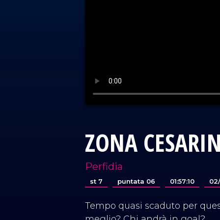
ZONA CESARIN
Perfidia
st 7
puntata 06
01:57:10
02
Tempo quasi scaduto per questa
meglio? Chi andrà in goal?