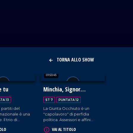
TORNA ALLO SHOW
01:53:45
e tu
Minchia, Signor
Tenente!
TA 13
ST 7
PUNTATA 12
 partiti del
La Giunta Occhiuto è un
nazionale è una
"capolavoro" di perfidia
 Il trio di
politica. Assessori e affini
 di brutto.
conteranno al pari del due di
TOLO
VAI AL TITOLO
a intima a Forza
coppe quando la briscola è a