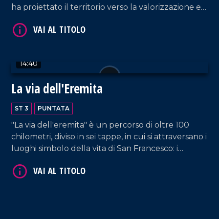
ha proiettato il territorio verso la valorizzazione e
la tutela della produzione dellolio.
14:40
La via dell'Eremita
ST 3
PUNTATA
"La via dell'eremita" è un percorso di oltre 100
chilometri, diviso in sei tappe, in cui si attraversano i
luoghi simbolo della vita di San Francesco: i
monasteri da lui costruiti, la natura e i borghi
circostanti. Il cammino ha inizio a San Marco
Argentano o Paterno Calabro e termina al
Santuario di Paola.