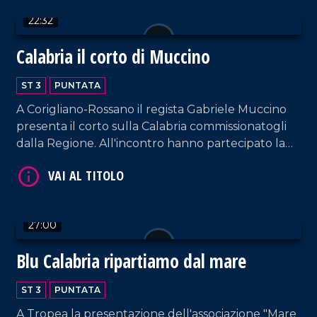
22:32
VAI AL TITOLO
Calabria il corto di Muccino
ST 3
PUNTATA
A Corigliano-Rossano il regista Gabriele Muccino
presenta il corto sulla Calabria commissionatogli
dalla Regione. All'incontro hanno partecipato la
presidente della Regione, Jole Santelli, e i due
protagonisti del corto, Raoul Bova e la moglie
VAI AL TITOLO
Rocío Muñoz Morales.
27:00
Blu Calabria ripartiamo dal mare
ST 3
PUNTATA
A Tropea la presentazione dell'associazione "Mare