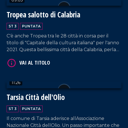
Tropea salotto di Calabria
ST 3
PUNTATA
C'è anche Tropea tra le 28 città in corsa per il
titolo di "Capitale della cultura italiana" per l'anno
2021. Questa bellissima città della Calabria, perla
del Tirreno, non è solo mare e spiagge
incantevoli... .
11:26
Tarsia Città dell'Olio
ST 3
PUNTATA
Il comune di Tarsia aderisce allAssociazione
Nazionale Città dellOlio. Un passo importante che