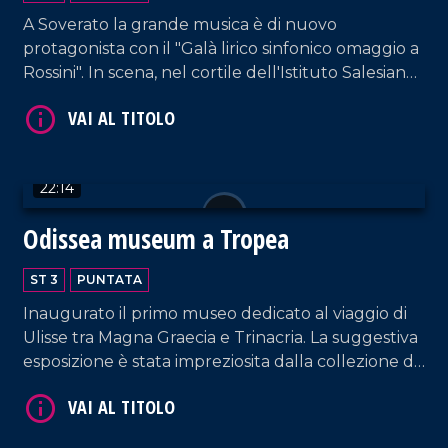
A Soverato la grande musica è di nuovo
VAI AL TITOLO
protagonista con il "Galà lirico sinfonico omaggio a
Rossini". In scena, nel cortile dell'Istituto Salesiano,
l'orchestra del teatro Cilea di Reggio Calabria
22:14
Odissea museum a Tropea
VAI AL TITOLO
ST 3
PUNTATA
Inaugurato il primo museo dedicato al viaggio di
Ulisse tra Magna Graecia e Trinacria. La suggestiva
esposizione è stata impreziosita dalla collezione di
gioielli del maestro orafo Michele Affidato