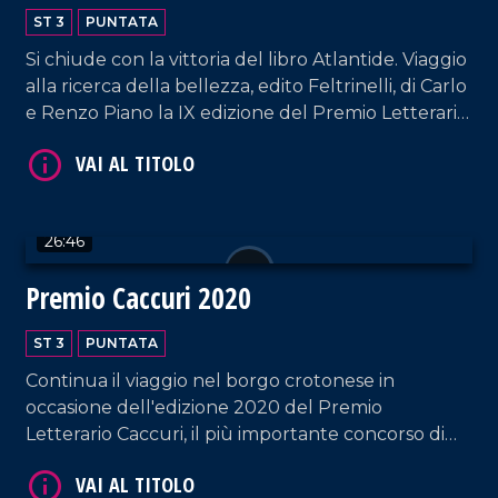
ST 3
PUNTATA
VAI AL TITOLO
Si chiude con la vittoria del libro Atlantide. Viaggio
alla ricerca della bellezza, edito Feltrinelli, di Carlo
e Renzo Piano la IX edizione del Premio Letterario
Caccuri per la sezione saggistica.
26:46
Premio Caccuri 2020
VAI AL TITOLO
ST 3
PUNTATA
Continua il viaggio nel borgo crotonese in
occasione dell'edizione 2020 del Premio
Letterario Caccuri, il più importante concorso di
saggistica in Italia organizzato dallAccademia dei
Caccuriani.