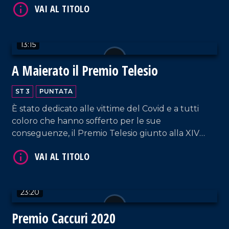
marina che si è distinto nella cura dell'ambiente e
del mare.
VAI AL TITOLO
13:15
A Maierato il Premio Telesio
ST 3
PUNTATA
È stato dedicato alle vittime del Covid e a tutti
coloro che hanno sofferto per le sue
conseguenze, il Premio Telesio giunto alla XIV
VAI AL TITOLO
edizione. L'evento, promosso dall'associazione italo
canadese La piazza punto d'incontro Italian Social
Club, rende omaggio ai calabresi che
contribuiscono quotidianamente al bene del
23:20
territorio.
Premio Caccuri 2020