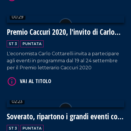
VAI AL TITOLO
00:29
Premio Caccuri 2020, l'invito di Carlo
Cottarelli
ST 3
PUNTATA
L'economista Carlo Cottarelli invita a partecipare
agli eventi in programma dal 19 al 24 settembre
per il Premio letterario Caccuri 2020
VAI AL TITOLO
02:23
Soverato, ripartono i grandi eventi con
l'omaggio a Rossini
ST 3
PUNTATA