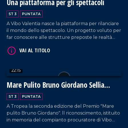
Una piattaforma per gli spettacoli
VAI AL TITOLO
ST 3
PUNTATA
A Vibo Valentia nasce la piattaforma per rilanciare
il mondo dello spettacolo. Un progetto voluto per
far conoscere alle strutture preposte le realtà
territoriali esistenti.
22:15
VAI AL TITOLO
Mare Pulito Bruno Giordano Sellia
Marina
ST 3
PUNTATA
A Tropea la seconda edizione del Premio "Mare
pulito Bruno Giordano". ll riconoscimento, istituito
in memoria del compianto procuratore di Vibo
Valentia, è stato conferito al comune di Sellia