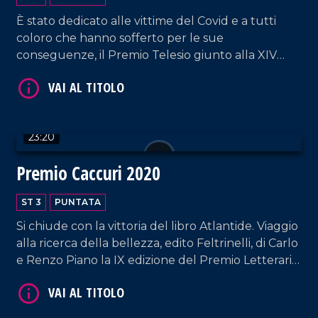
È stato dedicato alle vittime del Covid e a tutti
coloro che hanno sofferto per le sue
conseguenze, il Premio Telesio giunto alla XIV
edizione. L'evento, promosso dall'associazione italo
canadese La piazza punto d'incontro Italian Social
VAI AL TITOLO
Club, rende omaggio ai calabresi che
contribuiscono quotidianamente al bene del
23:20
territorio.
Premio Caccuri 2020
ST 3
PUNTATA
Si chiude con la vittoria del libro Atlantide. Viaggio
alla ricerca della bellezza, edito Feltrinelli, di Carlo
VAI AL TITOLO
e Renzo Piano la IX edizione del Premio Letterario
Caccuri per la sezione saggistica.