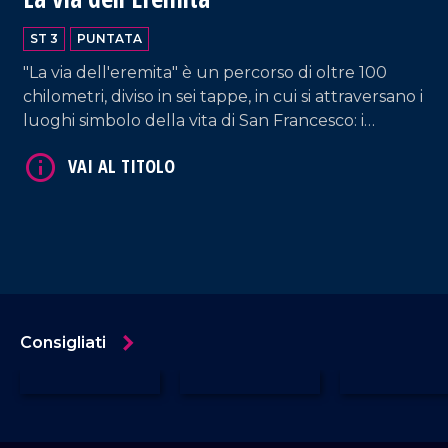
ST 3
PUNTATA
"La via dell'eremita" è un percorso di oltre 100
chilometri, diviso in sei tappe, in cui si attraversano i
luoghi simbolo della vita di San Francesco: i
monasteri da lui costruiti, la natura e i borghi
circostanti. Il cammino ha inizio a San Marco
Argentano o Paterno Calabro e termina al
Santuario di Paola.
Consigliati