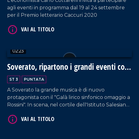
L'economista Carlo Cottarelli invita a partecipare
agli eventi in programma dal 19 al 24 settembre
per il Premio letterario Caccuri 2020
VAI AL TITOLO
02:23
Soverato, ripartono i grandi eventi con
l'omaggio a Rossini
ST 3
PUNTATA
A Soverato la grande musica è di nuovo
protagonista con il "Galà lirico sinfonico omaggio a
Rossini". In scena, nel cortile dell'Istituto Salesiano,
VAI AL TITOLO
l'orchestra del teatro Cilea di Reggio Calabria