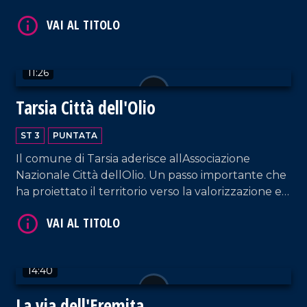
del Tirreno, non è solo mare e spiagge
incantevoli... .
11:26
Tarsia Città dell'Olio
ST 3
PUNTATA
Il comune di Tarsia aderisce allAssociazione
Nazionale Città dellOlio. Un passo importante che
ha proiettato il territorio verso la valorizzazione e
la tutela della produzione dellolio.
14:40
La via dell'Eremita