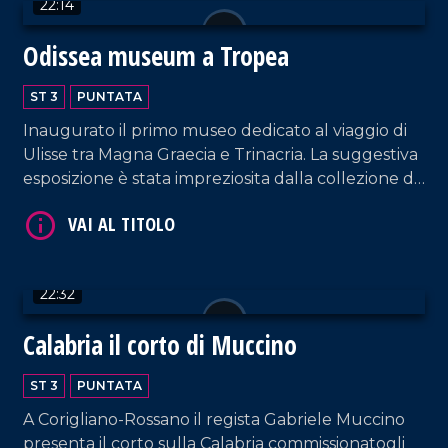
22:14
Odissea museum a Tropea
ST 3
PUNTATA
VAI AL TITOLO
Inaugurato il primo museo dedicato al viaggio di
Ulisse tra Magna Graecia e Trinacria. La suggestiva
esposizione è stata impreziosita dalla collezione di
gioielli del maestro orafo Michele Affidato
22:32
Calabria il corto di Muccino
VAI AL TITOLO
ST 3
PUNTATA
A Corigliano-Rossano il regista Gabriele Muccino
presenta il corto sulla Calabria commissionatogli