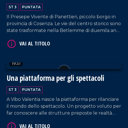
ST 3
PUNTATA
Il Presepe Vivente di Panettieri, piccolo borgo in
provincia di Cosenza. Le vie del centro storico sono
state trasformate nella Betlemme di duemila anni
fa... .
VAI AL TITOLO
19:31
Una piattaforma per gli spettacoli
ST 3
PUNTATA
A Vibo Valentia nasce la piattaforma per rilanciare
VAI AL TITOLO
il mondo dello spettacolo. Un progetto voluto per
far conoscere alle strutture preposte le realtà
territoriali esistenti.