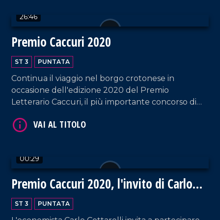
26:46
Premio Caccuri 2020
VAI AL TITOLO
ST 3
PUNTATA
Continua il viaggio nel borgo crotonese in
occasione dell'edizione 2020 del Premio
Letterario Caccuri, il più importante concorso di
saggistica in Italia organizzato dallAccademia dei
Caccuriani.
00:29
VAI AL TITOLO
Premio Caccuri 2020, l'invito di Carlo
Cottarelli
ST 3
PUNTATA