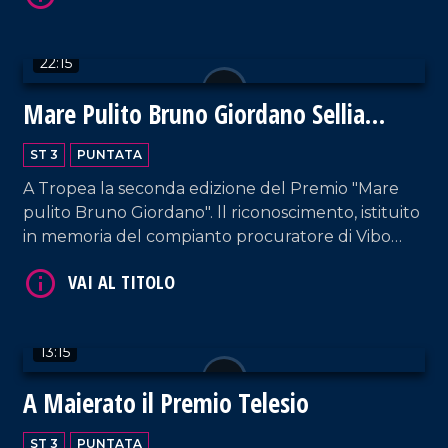
22:15
Mare Pulito Bruno Giordano Sellia
VAI AL TITOLO
Marina
ST 3
PUNTATA
A Tropea la seconda edizione del Premio "Mare
pulito Bruno Giordano". ll riconoscimento, istituito
in memoria del compianto procuratore di Vibo
Valentia, è stato conferito al comune di Sellia
marina che si è distinto nella cura dell'ambiente e
del mare.
VAI AL TITOLO
13:15
A Maierato il Premio Telesio
ST 3
PUNTATA