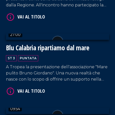
dalla Regione. All'incontro hanno partecipato la
presidente della Regione, Jole Santelli, e i due
protagonisti del corto, Raoul Bova e la moglie
Rocío Muñoz Morales.
VAI AL TITOLO
27:00
Blu Calabria ripartiamo dal mare
ST 3
PUNTATA
A Tropea la presentazione dell'associazione "Mare
pulito Bruno Giordano". Una nuova realtà che
nasce con lo scopo di offrire un supporto nella
salvaguardia e tutela dell'ambiente.
VAI AL TITOLO
09:54