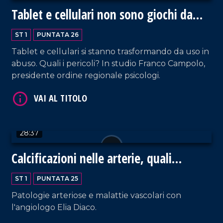
Tablet e cellulari non sono giochi da
bambini
ST 1
PUNTATA 26
Tablet e cellulari si stanno trasformando da uso in
VAI AL TITOLO
abuso. Quali i pericoli? In studio Franco Campolo,
presidente ordine regionale psicologi.
28:37
Calcificazioni nelle arterie, quali
VAI AL TITOLO
soluzioni?
ST 1
PUNTATA 25
Patologie arteriose e malattie vascolari con
l'angiologo Elia Diaco.