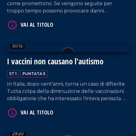
come promettono. Se vengono seguite per
troppo tempo possono provocare danni
all'organismo. In studio con Rosaria Giovannone
Vincenzo Capilupi, nutrizionista.
30:15
I vaccini non causano l'autismo
ST 1
PUNTATA 5
In Italia, dopo vent'anni, torna un caso di difterite.
Tutta colpa della diminuzione delle vaccinazioni
obbligatorie che ha interessato l'intera penisola. A
LaC salute la dottoressa Antonia Giordano del
servizio vaccinazioni di Vibo Valentia.
29:20