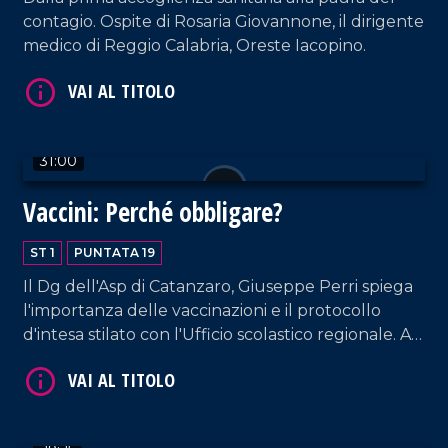
contagio. Ospite di Rosaria Giovannone, il dirigente
medico di Reggio Calabria, Oreste Iacopino.
VAI AL TITOLO
31:00
Vaccini: Perché obbligare?
ST 1
PUNTATA 19
Il Dg dell'Asp di Catanzaro, Giuseppe Perri spiega
l'importanza delle vaccinazioni e il protocollo
VAI AL TITOLO
d'intesa stilato con l'Ufficio scolastico regionale. A
LaC Salute anche la storia di Beatrice Davoli, la
ragazza affetta da grave patologia che aspetta
risposte dall'Asp di Catanzaro.