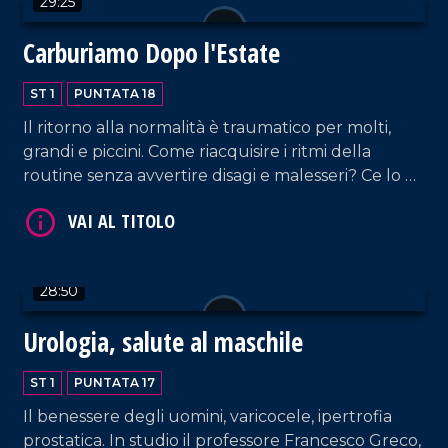
29:25
Carburiamo Dopo l'Estate
VAI AL TITOLO
ST 1
PUNTATA 18
Il ritorno alla normalità è traumatico per molti,
grandi e piccini. Come riacquisire i ritmi della
routine senza avvertire disagi e malesseri? Ce lo ha
spiegato la psicoterapeuta Erika Gallo.
28:50
VAI AL TITOLO
Urologia, salute al maschile
ST 1
PUNTATA 17
Il benessere degli uomini, varicocele, ipertrofia
prostatica. In studio il professore Francesco Greco,