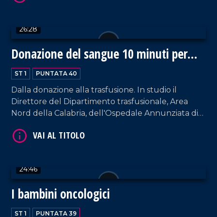
VAI AL TITOLO
26:28
Donazione del sangue 10 minuti per
salvare 3 vite
ST 1
PUNTATA 40
Dalla donazione alla trasfusione. In studio il
Direttore del Dipartimento trasfusionale, Area
Nord della Calabria, dell'Ospedale Annunziata di
VAI AL TITOLO
Cosenza.
24:46
I bambini oncologici
ST 1
PUNTATA 39