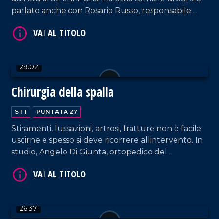
parlato anche con Rosario Russo, responsabile
della struttura dipartimentale di terapia del
dolore dellazienda ospedaliera Pugliese-Ciaccio di
Catanzaro.
VAI AL TITOLO
29:02
Chirurgia della spalla
ST 1
PUNTATA 27
Stiramenti, lussazioni, artrosi, fratture non è facile
uscirne e spesso si deve ricorrere allintervento. In
studio, Angelo Di Giunta, ortopedico del
VAI AL TITOLO
Policlinico Morgagni di Catania e Olimpio Galasso,
Professore Associato di Malattie dellApparato
Locomotere presso la clinica ortopedica
delluniversità degli Studi di Catanzaro.
26:37