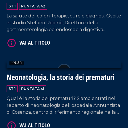
ST 1
PUNTATA 42
VAI AL TITOLO
La salute del colon: terapie, cure e diagnosi. Ospite
in studio Stefano Rodinò, Direttore della
gastroenterologia ed endoscopia digestiva
dell'Azienda Pugliese Ciaccio.
29:34
VAI AL TITOLO
Neonatologia, la storia dei prematuri
ST 1
PUNTATA 41
Qual è la storia dei prematuri? Siamo entrati nel
reparto di neonatologia dell'ospedale Annunziata
di Cosenza, centro di riferimento regionale nella
chirurgia pediatrica e gravidanze a rischio. In
studio, Gianfranco Scarpelli.