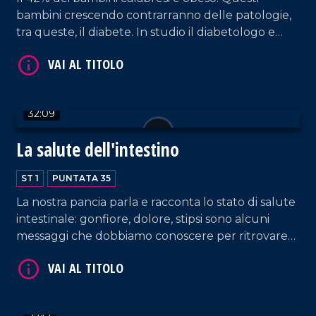
VAI AL TITOLO
bambini crescendo contrarranno delle patologie,
tra queste, il diabete. In studio il diabetologo e
pediatra dellazienda ospedaliera Pugliese-Ciaccio
Felice Citriniti e Franco Mammì, pediatra e
diabetologo.
32:09
La salute dell'intestino
VAI AL TITOLO
ST 1
PUNTATA 35
La nostra pancia parla e racconta lo stato di salute
intestinale: gonfiore, dolore, stipsi sono alcuni
messaggi che dobbiamo conoscere per ritrovare
benessere e vitalità. In studio Stefano Rodinò
Direttore del reparto di gastroenterologia
dell'Azienda ospedaliera Pugliese-Ciaccio.
VAI AL TITOLO