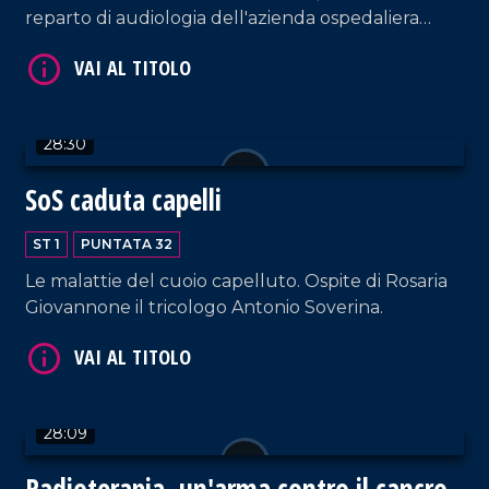
reparto di audiologia dell'azienda ospedaliera
Pugliese-Ciaccio di Catanzaro.
28:30
VAI AL TITOLO
SoS caduta capelli
ST 1
PUNTATA 32
Le malattie del cuoio capelluto. Ospite di Rosaria
Giovannone il tricologo Antonio Soverina.
VAI AL TITOLO
28:09
Radioterapia, un'arma contro il cancro