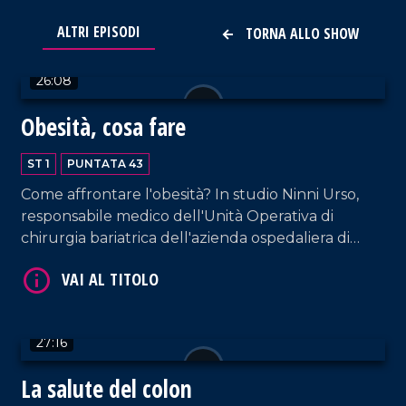
VAI AL TITOLO
ALTRI EPISODI
TORNA ALLO SHOW
26:08
Obesità, cosa fare
ST 1
PUNTATA 43
Come affrontare l'obesità? In studio Ninni Urso,
responsabile medico dell'Unità Operativa di
VAI AL TITOLO
chirurgia bariatrica dell'azienda ospedaliera di
Cosenza e Carlo Chiodo, dirigente medico
dell'Unità Operativa della chirurgia bariatrica
dell'azienda ospedaliera Annunziata di Cosenza.
27:16
La salute del colon