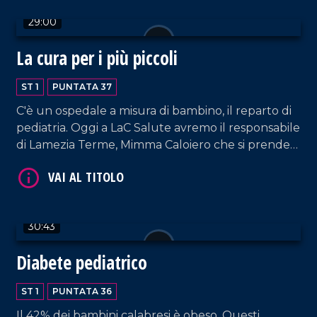
VAI AL TITOLO
29:00
La cura per i più piccoli
ST 1
PUNTATA 37
C'è un ospedale a misura di bambino, il reparto di
pediatria. Oggi a LaC Salute avremo il responsabile
di Lamezia Terme, Mimma Caloiero che si prende
cura dei più piccoli spendendosi anche per chi è
VAI AL TITOLO
affetto da malattie complesse.
30:43
Diabete pediatrico
ST 1
PUNTATA 36
Il 42% dei bambini calabresi è obeso. Questi