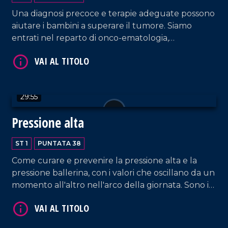
VAI AL TITOLO
Una diagnosi precoce e terapie adeguate possono
aiutare i bambini a superare il tumore. Siamo
entrati nel reparto di onco-ematologia,
ematologia e oncologia pediatrica dell'Ospedale
Pugliese-Ciaccio di Catanzaro. In studio a LaC
salute, Rosario Russo, anestesista.
29:55
Pressione alta
VAI AL TITOLO
ST 1
PUNTATA 38
Come curare e prevenire la pressione alta e la
pressione ballerina, con i valori che oscillano da un
momento all'altro nell'arco della giornata. Sono in
tanti i calabresi che ne soffrono. A LaC Salute,
Vincenzo Bruzzese, nefrologo.