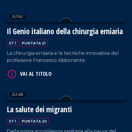
30:50
VAI AL TITOLO
Il Genio italiano della chirurgia erniaria
ST 1
PUNTATA 21
La chirurgia erniaria e le tecniche innovative del
professore Francesco Abbonante.
VAI AL TITOLO
30:38
La salute dei migranti
ST 1
PUNTATA 20
Dalla prima accoglienza sanitaria alla paura del