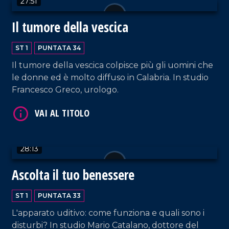
27:51
Il tumore della vescica
ST 1
PUNTATA 34
Il tumore della vescica colpisce più gli uomini che
le donne ed è molto diffuso in Calabria. In studio
Francesco Greco, urologo.
VAI AL TITOLO
28:13
Ascolta il tuo benessere
VAI AL TITOLO
ST 1
PUNTATA 33
L'apparato uditivo: come funziona e quali sono i
disturbi? In studio Mario Catalano, dottore del