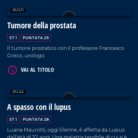
30:01
Tumore della prostata
ST 1
PUNTATA 29
VAI AL TITOLO
Il tumore prostatico con il professore Francesco
Greco, urologo.
30:22
A spasso con il lupus
VAI AL TITOLO
ST 1
PUNTATA 28
Luana Maurotti, oggi 51enne, è affetta da Lupus
dall'età di 32 anni. Una malattia terribile di cui si è