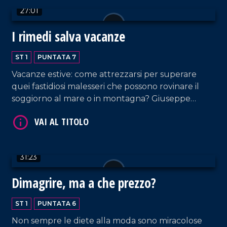
27:01
I rimedi salva vacanze
ST 1
PUNTATA 7
Vacanze estive: come attrezzarsi per superare
quei fastidiosi malesseri che possono rovinare il
soggiorno al mare o in montagna? Giuseppe
Borello, medico di medicina generale, ha fornito
degli utili consigli per organizzare al meglio la
nostra vacanza.
31:23
Dimagrire, ma a che prezzo?
ST 1
PUNTATA 6
Non sempre le diete alla moda sono miracolose