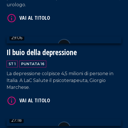
urologo.
VAI AL TITOLO
29:06
Il buio della depressione
ST 1
PUNTATA 16
La depressione colpisce 4,5 milioni di persone in
Italia. A LaC Salute il psicoterapeuta, Giorgio
VAI AL TITOLO
Marchese.
27:18