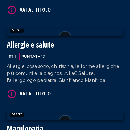
VAI AL TITOLO
31:42
Allergie e salute
ST 1
PUNTATA 13
Allergie: cosa sono, chi rischia, le forme allergiche
più comuni e la diagnosi. A LaC Salute,
l'allergologo pediatra, Gianfranco Manfrida.
VAI AL TITOLO
30:45
Maculopatia