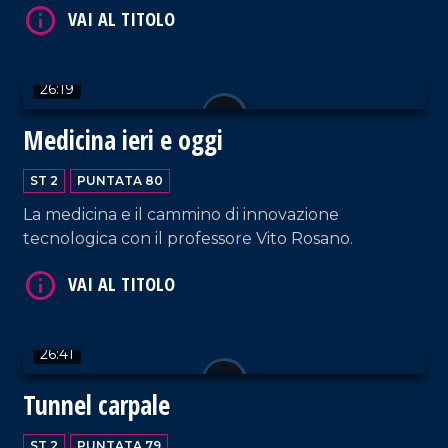
VAI AL TITOLO
26:19
Medicina ieri e oggi
ST 2
PUNTATA 80
VAI AL TITOLO
La medicina e il cammino di innovazione
tecnologica con il professore Vito Rosano.
26:41
Tunnel carpale
VAI AL TITOLO
ST 2
PUNTATA 79