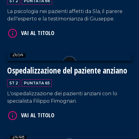
ST 2
PUNTATA 66
VAI AL TITOLO
La psicologia nei pazienti affetti da Sla, il parere
dell'esperto e la testimonianza di Giuseppe.
26:54
Ospedalizzazione del paziente anziano
VAI AL TITOLO
ST 2
PUNTATA 65
L'ospedalizzazione dei pazienti anziani con lo
specialista Filippo Fimognari.
24:48