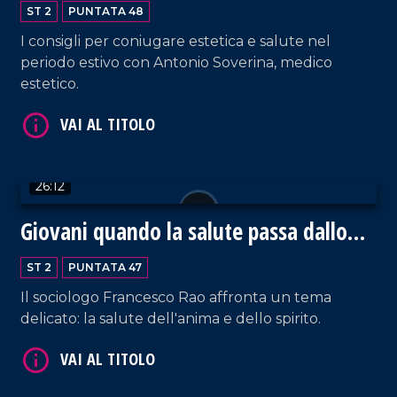
ST 2
PUNTATA 48
I consigli per coniugare estetica e salute nel
periodo estivo con Antonio Soverina, medico
estetico.
VAI AL TITOLO
26:12
Giovani quando la salute passa dallo
spirito
ST 2
PUNTATA 47
Il sociologo Francesco Rao affronta un tema
delicato: la salute dell'anima e dello spirito.
VAI AL TITOLO