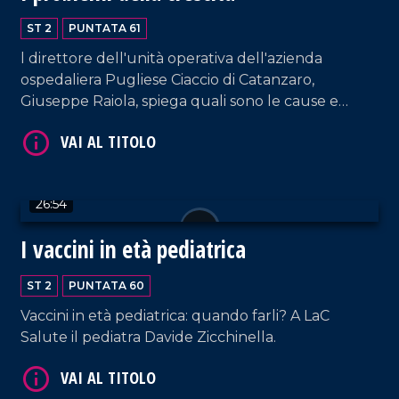
ST 2
PUNTATA 61
l direttore dell'unità operativa dell'azienda
ospedaliera Pugliese Ciaccio di Catanzaro,
Giuseppe Raiola, spiega quali sono le cause e
come vengono trattati i problemi legati alla
VAI AL TITOLO
crescita.
26:54
I vaccini in età pediatrica
ST 2
PUNTATA 60
Vaccini in età pediatrica: quando farli? A LaC
VAI AL TITOLO
Salute il pediatra Davide Zicchinella.