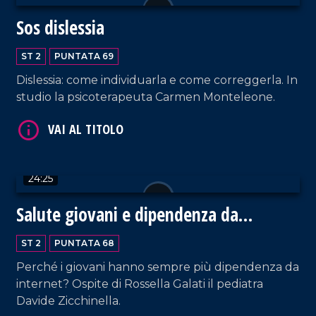
Sos dislessia
VAI AL TITOLO
ST 2
PUNTATA 69
Dislessia: come individuarla e come correggerla. In
studio la psicoterapeuta Carmen Monteleone.
24:25
VAI AL TITOLO
Salute giovani e dipendenza da
internet
ST 2
PUNTATA 68
Perché i giovani hanno sempre più dipendenza da
internet? Ospite di Rossella Galati il pediatra
Davide Zicchinella.