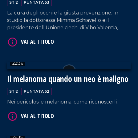
ST 2
PUNTATA 53
La cura degli occhi e la giusta prevenzione. In
VAI AL TITOLO
studio la dottoressa Mimma Schiavello e il
presidente dell'Unione ciechi di Vibo Valentia,
Rocco De Luca.
22:36
VAI AL TITOLO
Il melanoma quando un neo è maligno
ST 2
PUNTATA 52
Nei pericolosi e melanoma: come riconoscerli.
24:15