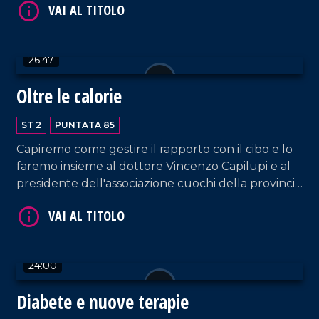
D'Andrea.
26:47
Oltre le calorie
VAI AL TITOLO
ST 2
PUNTATA 85
Capiremo come gestire il rapporto con il cibo e lo
faremo insieme al dottore Vincenzo Capilupi e al
presidente dell'associazione cuochi della provincia
di Catanzaro, il professore Filippo Galati.
VAI AL TITOLO
24:00
Diabete e nuove terapie