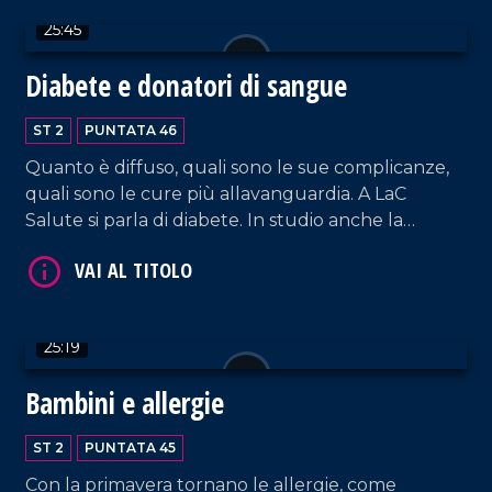
25:45
Diabete e donatori di sangue
ST 2
PUNTATA 46
Quanto è diffuso, quali sono le sue complicanze,
quali sono le cure più allavanguardia. A LaC
VAI AL TITOLO
Salute si parla di diabete. In studio anche la
presentazione di un importante progetto dell'Avis
provinciale di Catanzaro.
25:19
Bambini e allergie
VAI AL TITOLO
ST 2
PUNTATA 45
Con la primavera tornano le allergie, come