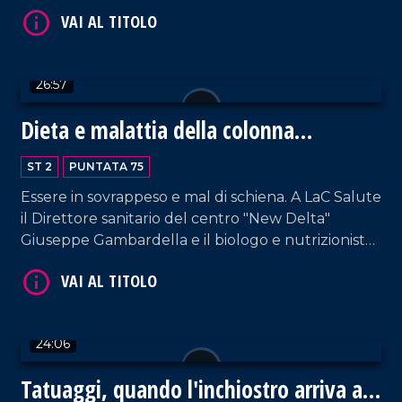
importante nel passaggio dalla pediatria alla
medicina dell'adulto. Rossella Galati ospita il
Direttore del reparto di pediatria dell'ospedale
Pugliese-Ciaccio, Giuseppe Raiola e il Direttore di
26:57
gastroenterologia, Stefano Rodinò.
Dieta e malattia della colonna
vertebrale
VAI AL TITOLO
ST 2
PUNTATA 75
Essere in sovrappeso e mal di schiena. A LaC Salute
il Direttore sanitario del centro "New Delta"
Giuseppe Gambardella e il biologo e nutrizionista,
Domenico Scaramuzzino.
24:06
VAI AL TITOLO
Tatuaggi, quando l'inchiostro arriva ai