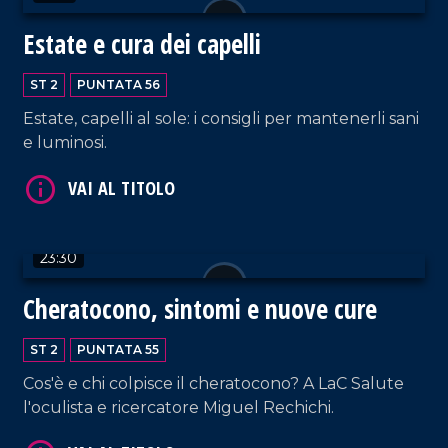
Estate e cura dei capelli
VAI AL TITOLO
ST 2
PUNTATA 56
Estate, capelli al sole: i consigli per mantenerli sani
e luminosi.
23:30
Cheratocono, sintomi e nuove cure
VAI AL TITOLO
ST 2
PUNTATA 55
Cos'è e chi colpisce il cheratocono? A LaC Salute
l'oculista e ricercatore Miguel Rechichi.