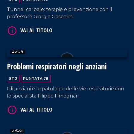
Tunnel carpale: terapie e prevenzione con il
professore Giorgio Gasparini.
26:04
VAI AL TITOLO
Problemi respiratori negli anziani
ST 2
PUNTATA 78
Gli anziani e le patologie delle vie respiratorie con
lo specialista Filippo Fimognari.
VAI AL TITOLO
29:25