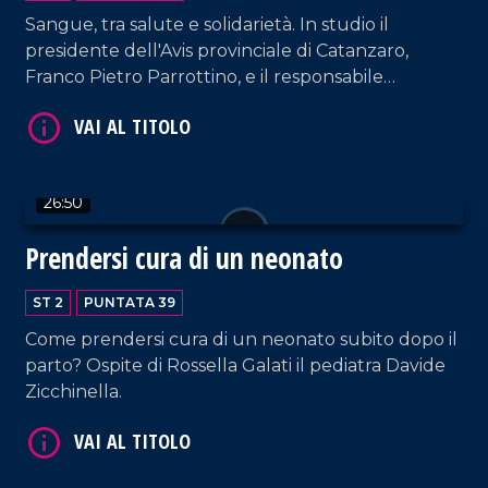
Sangue, tra salute e solidarietà. In studio il
presidente dell'Avis provinciale di Catanzaro,
VAI AL TITOLO
Franco Pietro Parrottino, e il responsabile
dell'unità di raccolta sangue Avis provinciale,
Michelangelo Iannone
26:50
Prendersi cura di un neonato
VAI AL TITOLO
ST 2
PUNTATA 39
Come prendersi cura di un neonato subito dopo il
parto? Ospite di Rossella Galati il pediatra Davide
Zicchinella.