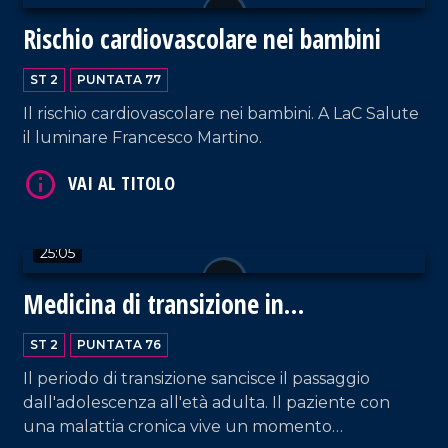
Rischio cardiovascolare nei bambini
ST 2
PUNTATA 77
Il rischio cardiovascolare nei bambini. A LaC Salute
il luminare Francesco Martino.
VAI AL TITOLO
25:05
Medicina di transizione in
gastroenterologia
ST 2
PUNTATA 76
Il periodo di transizione sancisce il passaggio
dall'adolescenza all'età adulta. Il paziente con
VAI AL TITOLO
una malattia cronica vive un momento