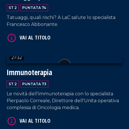
linfonodi
ST 2
PUNTATA 74
Tatuaggi, quali rischi? A LaC salute lo specialista
Francesco Abbonante.
VAI AL TITOLO
27:32
Immunoterapia
ST 2
PUNTATA 73
Le novità dell'immunoterapia con lo specialista
Pierpaolo Correale, Direttore dell'Unita operativa
VAI AL TITOLO
complessa di Oncologia medica.