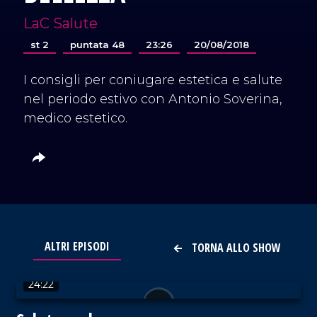
LaC Salute
st 2
puntata 48
23:26
20/08/2018
I consigli per coniugare estetica e salute
nel periodo estivo con Antonio Soverina,
medico estetico.
ALTRI EPISODI
TORNA ALLO SHOW
VAI AL TITOLO
24:22