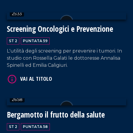
25:33
Screening Oncologici e Prevenzione
VAI AL TITOLO
ST 2
PUNTATA 59
L'utilità degli screening per prevenire i tumori. In
studio con Rossella Galati le dottoresse Annalisa
Spinelli ed Emilia Caligiuri.
VAI AL TITOLO
26:58
Bergamotto il frutto della salute
ST 2
PUNTATA 58