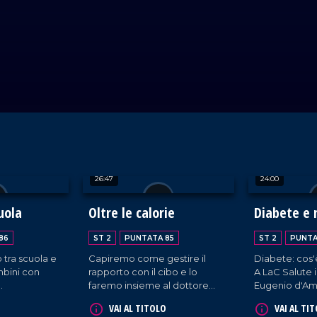
26:47
24:00
uola
Oltre le calorie
Diabete e 
86
ST 2
PUNTATA 85
ST 2
PUNTA
o tra scuola e
Capiremo come gestire il
Diabete: cos'
mbini con
rapporto con il cibo e lo
A LaC Salute i
faremo insieme al dottore
Eugenio d'Am
nto? Lo
Vincenzo Capilupi e al
VAI AL TITOLO
VAI AL TI
e alla
presidente dell'associazione