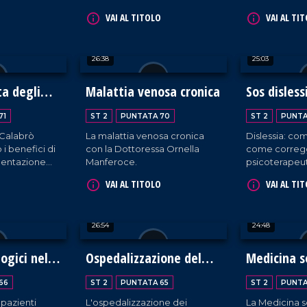
te con una
"New Delta" Giuseppe
VAI AL TITOLO
VAI AL TI
vive un
Gambardella e il biologo e
ante nel
nutrizionista, Domenico
ediatria alla
Scaramuzzino.
26:38
25:03
lto. Rossella
irettore del
ria
ta degli
Malattia venosa cronica
Sos disless
gliese-
 Raiola e il
71
ST 2
PUNTATA 70
ST 2
PUNTA
o Calabrò
La malattia venosa cronica
Dislessia: com
a, Stefano
 i benefici di
con la Dottoressa Ornella
come corregge
mentazione
Manferoce.
psicoterape
 costante
Monteleone.
VAI AL TITOLO
VAI AL TI
26:54
24:48
ogici nella
Ospedalizzazione del
Medicina s
paziente anziano
66
ST 2
PUNTATA 65
ST 2
PUNTA
 pazienti
L'ospedalizzazione dei
La Medicina so