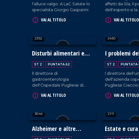
l'alluce valgo. A LaC Salute lo
affetti da Sla, il 
specialista Giorgio Gasparini.
dell'esperto e la
testimonianza di
VAI AL TITOLO
VAI AL TITOLO
23:52
24:50
Disturbi alimentari e
I problemi de
false diete
ST 2
PUNTATA 62
ST 2
PUNTATA 
ll direttore di
l direttore dell'u
gastroenterologia
dell'azienda osp
dell'Ospedale Pugliese di
Pugliese Ciaccio
Catanzaro, Stefano Rodinò,
Giuseppe Raiola,
VAI AL TITOLO
VAI AL TITOLO
spiega cosa sono i disturbi
sono le cause e
alimentari indotti e quali danni
vengono trattati 
provocano al nostro
legati alla crescit
30:44
21:11
organismo.
Alzheimer e altre
Estate e cura 
demenze