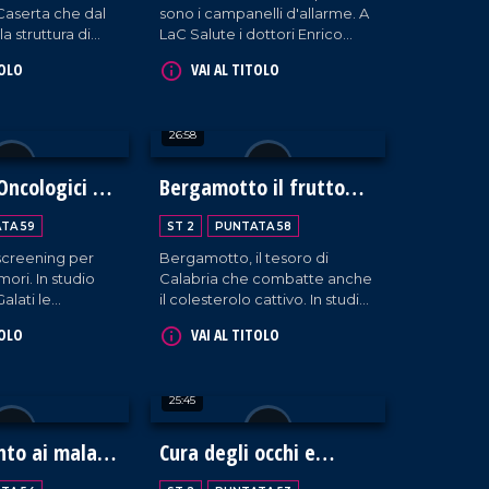
Caserta che dal
sono i campanelli d'allarme. A
la struttura di
LaC Salute i dottori Enrico
Oriana e Caterina Pacenza.
TOLO
VAI AL TITOLO
26:58
Oncologici e
Bergamotto il frutto
ne
della salute
TA 59
ST 2
PUNTATA 58
i screening per
Bergamotto, il tesoro di
mori. In studio
Calabria che combatte anche
alati le
il colesterolo cattivo. In studio,
nalisa Spinelli
il farmacista Antonello
TOLO
VAI AL TITOLO
iuri.
Scagliola e il presidente del
Consorzio del Bergamotto di
Reggio Calabria, Ezio Pizzi.
25:45
nto ai malati
Cura degli occhi e
prevenzione