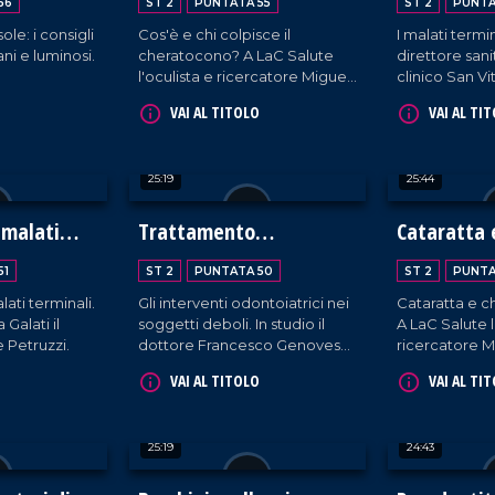
56
ST 2
PUNTATA 55
ST 2
PUNTA
sole: i consigli
Cos'è e chi colpisce il
I malati termin
ni e luminosi.
cheratocono? A LaC Salute
direttore sani
l'oculista e ricercatore Miguel
clinico San Vi
Rechichi.
Catanzaro, B
VAI AL TITOLO
VAI AL TI
Lazzaro.
25:19
25:44
 malati
Trattamento
Cataratta 
odontoiatrico
refrattiva
51
ST 2
PUNTATA 50
ST 2
PUNTA
nell'anziano
lati terminali.
Gli interventi odontoiatrici nei
Cataratta e ch
 Galati il
soggetti deboli. In studio il
A LaC Salute l
 Petruzzi.
dottore Francesco Genovese,
ricercatore M
il direttore della clinica
VAI AL TITOLO
VAI AL TI
"Dental House" di Vibo
Valentia, Cosenza e Lamezia
Terme.
25:19
24:43