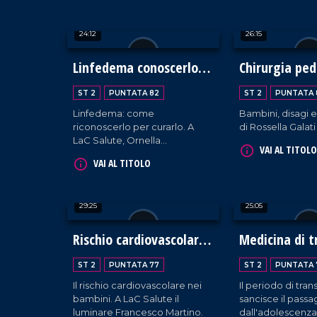
presidente dell'
"Potenziamenti"
24:12
26:15
D'Andrea.
Linfedema conoscerlo
Chirurgia ped
per curarlo
ST 2
PUNTATA 82
ST 2
PUNTATA 
Linfedema: come
Bambini, disagi e
riconoscerlo per curarlo. A
di Rossella Galati
LaC Salute, Ornella
VAI AL TITOLO
Manferoce.
VAI AL TITOLO
29:25
25:05
Rischio cardiovascolare
Medicina di t
nei bambini
in gastroent
ST 2
PUNTATA 77
ST 2
PUNTATA 
Il rischio cardiovascolare nei
Il periodo di tran
bambini. A LaC Salute il
sancisce il passa
luminare Francesco Martino.
dall'adolescenza 