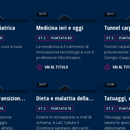
associazione
cuochi della provincia di
 Teresa
Catanzaro, il professore
26:19
26:41
Filippo Galati.
iatrica
Medicina ieri e oggi
Tunnel car
81
ST 2
PUNTATA 80
ST 2
PUNTA
 cure a cura
La medicina e il cammino di
Tunnel carpal
innovazione tecnologica con il
prevenzione c
professore Vito Rosano.
Giorgio Gaspa
VAI AL TITOLO
VAI AL TI
26:57
24:06
ransizione
Dieta e malattia della
Tatuaggi,
erologia
colonna vertebrale
l'inchiostr
76
ST 2
PUNTATA 75
ST 2
PUNTA
linfonodi
sizione
Essere in sovrappeso e mal di
Tatuaggi, quali rischi? A 
ggio
schiena. A LaC Salute il
salute lo spec
all'età
Direttore sanitario del centro
Abbonante.