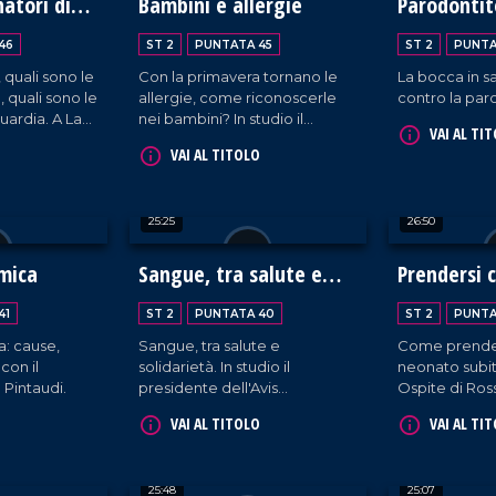
atori di
Bambini e allergie
Parodontit
donna
46
ST 2
PUNTATA 45
ST 2
PUNTA
 quali sono le
Con la primavera tornano le
La bocca in sa
 quali sono le
allergie, come riconoscerle
contro la par
guardia. A LaC
nei bambini? In studio il
VAI AL TI
 diabete. In
pediatra Davide Zicchinella.
VAI AL TITOLO
presentazione
 progetto
ale di
25:25
26:50
emica
Sangue, tra salute e
Prendersi c
solidarietà
neonato
41
ST 2
PUNTATA 40
ST 2
PUNTA
a: cause,
Sangue, tra salute e
Come prender
con il
solidarietà. In studio il
neonato subit
Pintaudi.
presidente dell'Avis
Ospite di Rosse
provinciale di Catanzaro,
pediatra Davi
VAI AL TITOLO
VAI AL TI
Franco Pietro Parrottino, e il
responsabile dell'unità di
raccolta sangue Avis
25:48
25:07
provinciale, Michelangelo