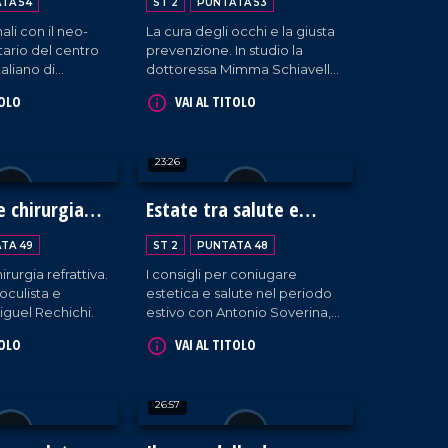
TA 54
ST 2
PUNTATA 53
ali con il neo-
La cura degli occhi e la giusta
tario del centro
prevenzione. In studio la
taliano di
dottoressa Mimma Schiavello
onaventura
e il presidente dell'Unione
TOLO
VAI AL TITOLO
ciechi di Vibo Valentia, Rocco
De Luca.
23:26
e chirurgia
Estate tra salute e
bellezza
TA 49
ST 2
PUNTATA 48
irurgia refrattiva.
I consigli per coniugare
oculista e
estetica e salute nel periodo
iguel Rechichi.
estivo con Antonio Soverina,
medico estetico.
TOLO
VAI AL TITOLO
26:57