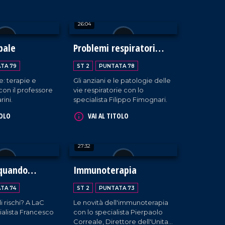
26:04
pale
Problemi respiratori
negli anziani
TA 79
ST 2
PUNTATA 78
e: terapie e
Gli anziani e le patologie delle
on il professore
vie respiratorie con lo
rini.
specialista Filippo Fimognari.
TOLO
VAI AL TITOLO
27:32
 quando
Immunoterapia
o arriva ai
TA 74
ST 2
PUNTATA 73
LaC
Le novità dell'immunoterapia
ialista Francesco
con lo specialista Pierpaolo
Correale, Direttore dell'Unita