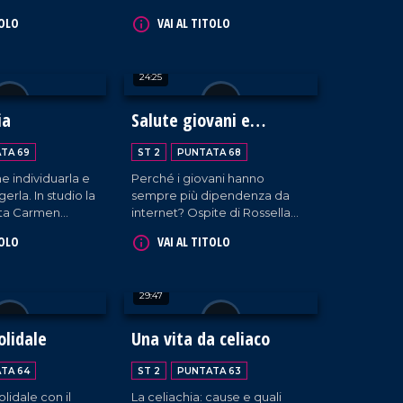
operativa complessa di
TOLO
VAI AL TITOLO
Oncologia medica.
24:25
ia
Salute giovani e
dipendenza da internet
TA 69
ST 2
PUNTATA 68
e individuarla e
Perché i giovani hanno
rla. In studio la
sempre più dipendenza da
uta Carmen
internet? Ospite di Rossella
Galati il pediatra Davide
TOLO
VAI AL TITOLO
Zicchinella.
29:47
olidale
Una vita da celiaco
TA 64
ST 2
PUNTATA 63
lidale con il
La celiachia: cause e quali