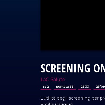
SCREENING ON
LaC Salute
st 2
puntata 59
25:33
25/09
L'utilità degli screening per p
Emilia Caligiuri.