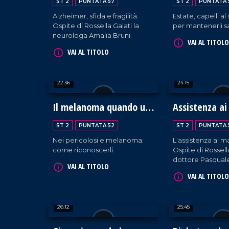
ST 2
PUNTATA 57
ST 2
PUNTATA 
Alzheimer, sfida e fragilità.
Estate, capelli al 
Ospite di Rossella Galati la
per mantenerli sa
neurologa Amalia Bruni.
VAI AL TITOLO
VAI AL TITOLO
22:36
24:15
Il melanoma quando un
Assistenza ai
neo è maligno
terminali
ST 2
PUNTATA 52
ST 2
PUNTATA 
Nei pericolosi e melanoma:
L'assistenza ai ma
come riconoscerli.
Ospite di Rossella
dottore Pasquale
VAI AL TITOLO
VAI AL TITOLO
26:12
25:45