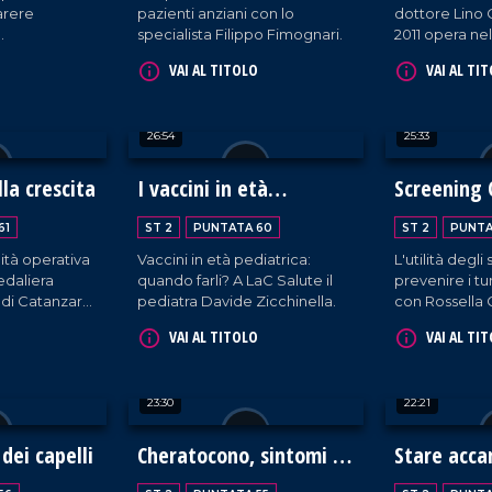
parere
pazienti anziani con lo
dottore Lino 
specialista Filippo Fimognari.
2011 opera nel
 Giuseppe.
Pellaro.
VAI AL TITOLO
VAI AL TI
26:54
25:33
lla crescita
I vaccini in età
Screening 
pediatrica
Prevenzio
61
ST 2
PUNTATA 60
ST 2
PUNTA
nità operativa
Vaccini in età pediatrica:
L'utilità degl
edaliera
quando farli? A LaC Salute il
prevenire i tu
 di Catanzaro,
pediatra Davide Zicchinella.
con Rossella G
 spiega quali
dottoresse An
VAI AL TITOLO
VAI AL TI
 come
ed Emilia Calig
i problemi
a.
23:30
22:21
dei capelli
Cheratocono, sintomi e
Stare acca
nuove cure
terminali