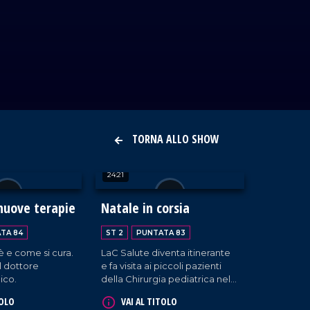
TORNA ALLO SHOW
24:21
nuove terapie
Natale in corsia
TA 84
ST 2
PUNTATA 83
è e come si cura.
LaC Salute diventa itinerante
l dottore
e fa visita ai piccoli pazienti
ico.
della Chirurgia pediatrica nel
tempo del Natale.
TOLO
VAI AL TITOLO