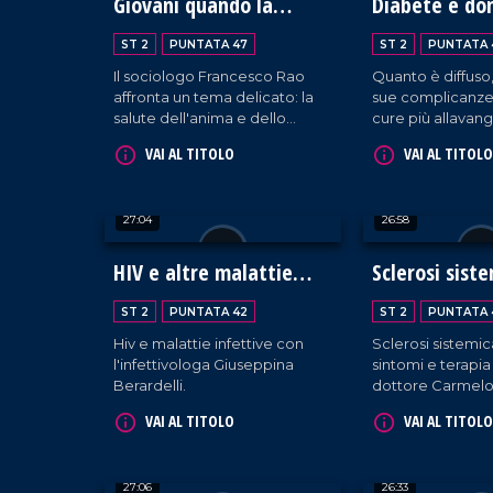
Giovani quando la
Diabete e don
salute passa dallo
sangue
ST 2
PUNTATA 47
ST 2
PUNTATA 
spirito
Il sociologo Francesco Rao
Quanto è diffuso,
affronta un tema delicato: la
sue complicanze,
salute dell'anima e dello
cure più allavan
spirito.
Salute si parla di
VAI AL TITOLO
VAI AL TITOLO
studio anche la 
di un importante
dell'Avis provinci
27:04
26:58
Catanzaro.
HIV e altre malattie
Sclerosi sist
infettive
ST 2
PUNTATA 42
ST 2
PUNTATA 
Hiv e malattie infettive con
Sclerosi sistemic
l'infettivologa Giuseppina
sintomi e terapia 
Berardelli.
dottore Carmelo 
VAI AL TITOLO
VAI AL TITOLO
27:06
26:33