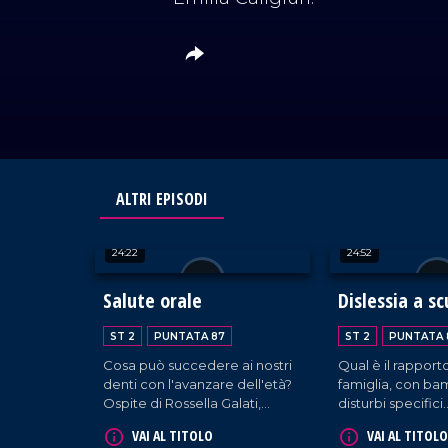
ALTRI EPISODI
24:22
24:52
Salute orale
Dislessia a sc
ST 2
PUNTATA 87
ST 2
PUNTATA 
Cosa può succedere ai nostri
Qual è il rapport
denti con l'avanzare dell'età?
famiglia, con ba
Ospite di Rossella Galati,
disturbi specifici
l'igienista dentale Gaetano
dell'apprendime
VAI AL TITOLO
VAI AL TITOLO
Guerrisi.
capiremo, insiem