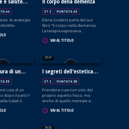
e e salute
Il corpo della demenza
TA 44
ST 2
PUNTATA 43
lute: le strategie
Elena Sodano parla del suo
odontite.
libro "Il corpo nella demenza.
La terapia espressiva
TOLO
corporea integrata nella
VAI AL TITOLO
malattia di Alzheimer e altre
demenze".
23:47
ura di un
I segreti dell'estetica
olistica
TA 39
ST 2
PUNTATA 38
si cura di un
Prendersi cura non solo del
o dopo il parto?
proprio aspetto fisico, ma
lla Galati il
anche di quello mentale e
de Zicchinella.
spirituale. Ospite di Rossella
TOLO
VAI AL TITOLO
Galati Claudia Garofalo,
estetista e formatrice.
26:32