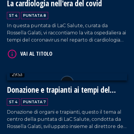
La cardiologia nell'era del covid
ST 4
PUNTATA 8
In questa puntata di LaC Salute, curata da
Rossella Galati, vi raccontiamo la vita ospedaliera ai
tempi del coronavirus nel reparto di cardiologia
dellospedale Pugliese di Catanzaro, diretto dal
dott. Vincenzo Ciconte. E ancora, lesperienza del
cardiologo in pensione dott. Michelangelo Ciurleo,
medico volontario allospedale Covid di Mirandola
29:53
in Emilia Romagna.
Donazione e trapianti ai tempi del
covid-19
ST 4
PUNTATA 7
Donazione di organi e trapianti, questo il tema al
centro della puntata di LaC Salute, condotta da
Rossella Galati, sviluppato insieme al direttore del
Centro Regionale Trapianti Pellegrino Mancini.