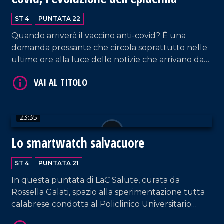
ST 4
PUNTATA 22
Quando arriverà il vaccino anti-covid? È una
domanda pressante che circola soprattutto nelle
ultime ore alla luce delle notizie che arrivano da
più parti del mondo. Intanto è il momento di non
abbassare la guardia. Se ne parla in questa
puntata di LaC Salute, curata da Rossella Galati,
VAI AL TITOLO
con il direttore del reparto di malattie infettive
23:35
dellospedale Pugliese Ciaccio di Catanzaro, Lucio
Cosco, e con il responsabile del laboratorio di
Lo smartwatch salvacuore
microbiologia e virologia dello stesso ospedale
Pasquale Minchella.
ST 4
PUNTATA 21
In questa puntata di LaC Salute, curata da
Rossella Galati, spazio alla sperimentazione tutta
calabrese condotta al Policlinico Universitario
VAI AL TITOLO
Mater Domini di Catanzaro dalla cardiologa