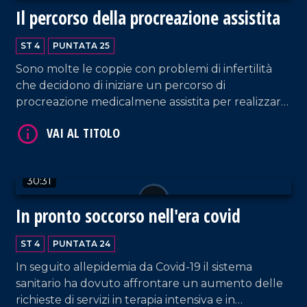
il centro NeMo Sud, specializzato nella cura di
Il percorso della procreazione assistita
persone affette da malattie neuromuscolari.
ST 4
PUNTATA 25
Sono molte le coppie con problemi di infertilità
che decidono di iniziare un percorso di
procreazione medicalmene assistita per realizzare
il sogno di diventare genitori. In questa puntata di
LaC Salute, curata da Rossella Galati, vi spieghiamo
VAI AL TITOLO
cosa accade dalla prima visita fino alla fine del
percorso al primo centro pubblico di Pma di terzo
30:31
livello in Calabria, che si trova all'ospedale
Pugliese di Catanzaro, insieme alla responsabile
In pronto soccorso nell'era covid
Roberta Venturella, all'ostetrica Francesca
Salvatore e alla biologa Federica Sanges.
ST 4
PUNTATA 24
In seguito allepidemia da Covid-19 il sistema
sanitario ha dovuto affrontare un aumento delle
VAI AL TITOLO
richieste di servizi in terapia intensiva e in