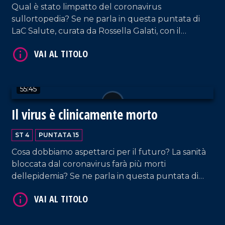
Qual è stato limpatto del coronavirus
sullortopedia? Se ne parla in questa puntata di
LaC Salute, curata da Rossella Galati, con il
chirurgo ortopedico Francesco Ranuccio che
illustra anche i risultati di una interessante
indagine esplorativa sugli effetti del covid sulla
pratica ortopedica.
55:45
VAI AL TITOLO
Il virus è clinicamente morto
ST 4
PUNTATA 15
Cosa dobbiamo aspettarci per il futuro? La sanità
bloccata dal coronavirus farà più morti
dellepidemia? Se ne parla in questa puntata di
LaC Salute, curata da Rossella Galati, con il
presidente della Società Italiana di Cardiologia,
VAI AL TITOLO
Ciro Indolfi, con il presidente della Federazione
Italiana Cardiologia, Stefano Urbinati, e con la