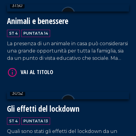
31:50
psicologa degli Istituti clinici scientifici Maugeri,
Maria Elisabetta Angelino.
Animali e benessere
ST 4
PUNTATA 14
La presenza di un animale in casa può considerarsi
una grande opportunità per tutta la famiglia, sia
VAI AL TITOLO
da un punto di vista educativo che sociale. Ma
come prendersi cura degli animali e quanto la
presenza di un animale da compagnia migliora il
benessere delluomo? Se ne parla in questa
puntata di LaC Salute, curata da Rossella Galati,
30:52
insieme agli specialisti del Centro Veterinario
Catanzaro.
Gli effetti del lockdown
ST 4
PUNTATA 13
VAI AL TITOLO
Quali sono stati gli effetti del lockdown da un