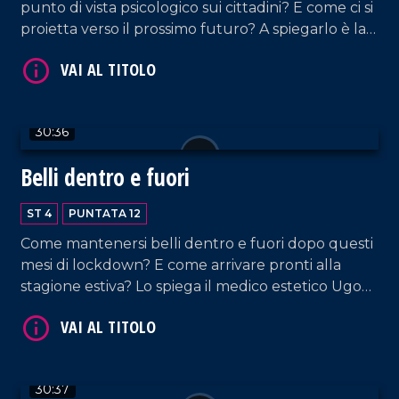
punto di vista psicologico sui cittadini? E come ci si
proietta verso il prossimo futuro? A spiegarlo è la
psicoterapeuta Miryam Frosina in questa puntata
di LaC Salute, curata da Rossella Galati. E ancora,
come stanno vivendo questi mesi i malati
autoimmuni? Lo racconta Luana Maurotti, affetta
30:36
da lupus eritematoso sistemico, presidente
dellassociazione Calma, Calabria Malati
VAI AL TITOLO
Belli dentro e fuori
Autoimmuni.
ST 4
PUNTATA 12
Come mantenersi belli dentro e fuori dopo questi
mesi di lockdown? E come arrivare pronti alla
stagione estiva? Lo spiega il medico estetico Ugo
Cotilli, dietoterapeuta ed esperto di medicina
naturale in questa puntata di LaC Salute curata
da Rossella Galati.
VAI AL TITOLO
30:37