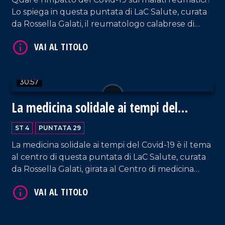
Lo spiega in questa puntata di LaC Salute, curata
da Rossella Galati, il reumatologo calabrese di
fama internazionale Clodoveo Ferri, già direttore
della cattedra e della scuola di specializzazione di
reumatologia dell'Università di Modena e Reggio
Emilia, coordinatore di uno studio epidemiologico
30:57
su scala nazionale sugli effetti del coronavirus sui
malati reumatici. Nel corso della puntata spazio
La medicina solidale ai tempi del
anche alle voci dei cittadini rispetto al vaccino
VAI AL TITOLO
coronavirus
contro il coronavirus.
ST 4
PUNTATA 29
La medicina solidale ai tempi del Covid-19 è il tema
al centro di questa puntata di LaC Salute, curata
da Rossella Galati, girata al Centro di medicina
solidale Ace, Associazione Calabrese di Epatologia
di Pellaro, Reggio Calabria, che ha da poco
celebrato i suoi primi 10 anni di attività. Ad
accompagnarci in questo viaggio tra bilanci e
VAI AL TITOLO