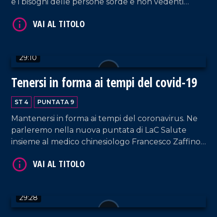
e i bisogni delle persone sorde e non vedenti
nellera del Covid-19 insieme alla presidente
dellUnione italiana ciechi e ipovedenti di
Catanzaro Luciana Loprete, al presidente
regionale dellEnte nazionale sordi Antonio
29:10
Mirijello, al presidente e vice presidente Ens
Catanzaro Serafino Mazza e Francesco Scalise.
Tenersi in forma ai tempi del covid-19
VAI AL TITOLO
ST 4
PUNTATA 9
Mantenersi in forma ai tempi del coronavirus. Ne
parleremo nella nuova puntata di LaC Salute
insieme al medico chinesiologo Francesco Zaffino.
Sarà lui a darci alcuni consigli per non trascurare il
nostro benessere psicofisico nellera dello smart
working.
29:28