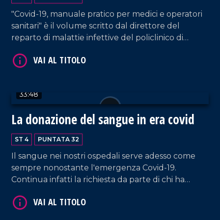
gruppo IGreco, Giancarlo Greco, di questa
VAI AL TITOLO
puntata di LaC Salute curata da Rossella Galati.
"Covid-19, manuale pratico per medici e operatori
sanitari" è il volume scritto dal direttore del
reparto di malattie infettive del policlinico di
Catanzaro, Carlo Torti, che oltre a illustrare i
dettagli del libro, in questa puntata di LaC Salute
curata da Rossella Galati, racconta come viene
gestita l'emergenza sanitaria nella struttura
33:48
catanzarese. Nel corso della puntata spazio anche
alla toccante testimonianza di Anna Rotella,
VAI AL TITOLO
La donazione del sangue in era covid
infermiera, da subito in prima linea in questa
battaglia contro un nemico invisibile.
ST 4
PUNTATA 32
Il sangue nei nostri ospedali serve adesso come
sempre nonostante l'emergenza Covid-19.
Continua infatti la richiesta da parte di chi ha
determinate patologie o che subisce interventi
che ne richiedano l'utilizzo. Se ne parla in questa
puntata di LaC Salute, curata da Rossella Galati,