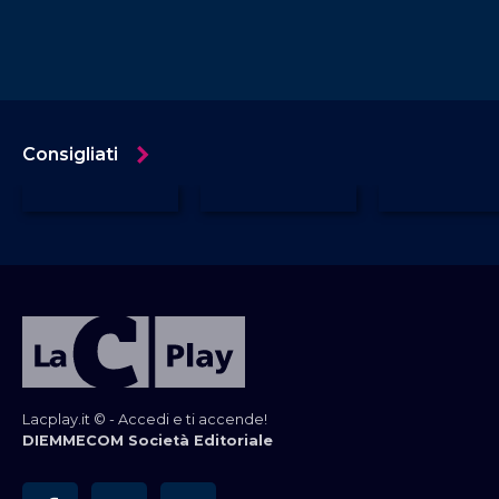
della Società Italiana di Cardiologia Ciro Indolfi,
con la psicoterapeuta Miryam Frosina, con la
farmacista Maria Rita Albanese.
Consigliati
Lacplay.it © - Accedi e ti accende!
DIEMMECOM Società Editoriale