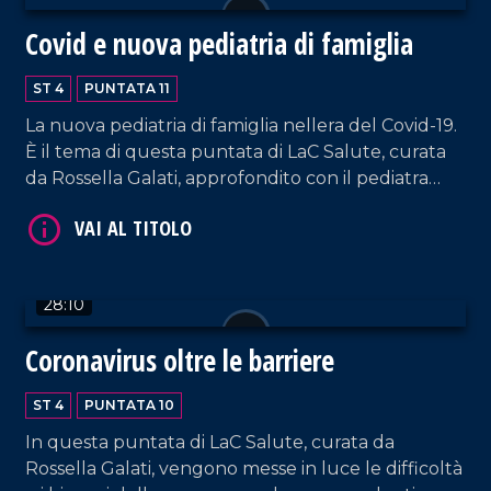
Covid e nuova pediatria di famiglia
ST 4
PUNTATA 11
La nuova pediatria di famiglia nellera del Covid-19.
È il tema di questa puntata di LaC Salute, curata
da Rossella Galati, approfondito con il pediatra
VAI AL TITOLO
Gianfranco Manfrida, segretario della Federazione
italiana medici pediatri di Vibo Valentia. E ancora
limpatto psicologico del coronavirus sulle vite dei
bambini e degli adolescenti con la psicologa Maria
28:10
Laura Falduto.
Coronavirus oltre le barriere
ST 4
PUNTATA 10
In questa puntata di LaC Salute, curata da
VAI AL TITOLO
Rossella Galati, vengono messe in luce le difficoltà