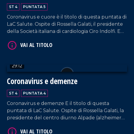
ST 4
PUNTATA 5
Coronavirus e cuore è il titolo di questa puntata di
LaC Salute. Ospite di Rossella Galati, il presidente
della Società italiana di cardiologia Ciro Indolfi. E
ancora, come trattare i pazienti anziani? A
spiegarlo è il presidente della Società italiana
geriatria ospedale e territorio Filippo Fimognari. E
infine i servizi per i pazienti oncologici con il
29:12
direttore delloncologia medica del Grande
Ospedale Metropolitano di Reggio Calabria
Coronavirus e demenze
Pierpaolo Correale.
ST 4
PUNTATA 4
Coronavirus e demenze E il titolo di questa
puntata di LaC Salute. Ospite di Rossella Galati, la
presidente del centro diurno Alpade (alzheimer
parkinson e demenze) di Catanzaro, Elena
Sodano. Spazio anche alla testimonianza di