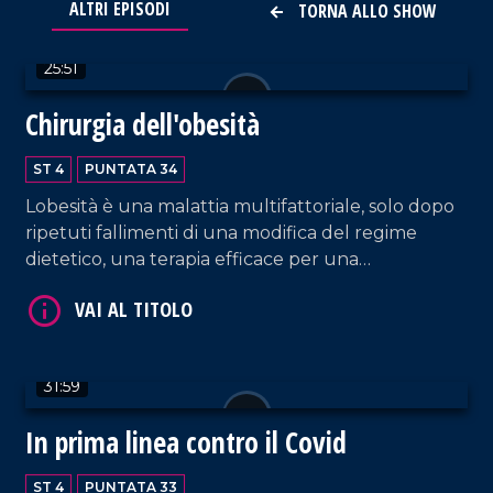
ALTRI EPISODI
TORNA ALLO SHOW
VAI AL TITOLO
25:51
Chirurgia dell'obesità
ST 4
PUNTATA 34
Lobesità è una malattia multifattoriale, solo dopo
ripetuti fallimenti di una modifica del regime
VAI AL TITOLO
dietetico, una terapia efficace per una
considerevole perdita di peso risulta essere
la<b> </b>chirurgia bariatrica. Un intervento che
viene garantito anche in Calabria, da poco anche
alla casa di cura La Madonnina di Cosenza,
31:59
struttura del gruppo IGreco Ospedali Riuniti,
convenzionata con il Sistema Sanitario Nazionale,
In prima linea contro il Covid
grazie alla professionalità del professore Marco
Anselmino, ospite, insieme al responsabile del
ST 4
PUNTATA 33