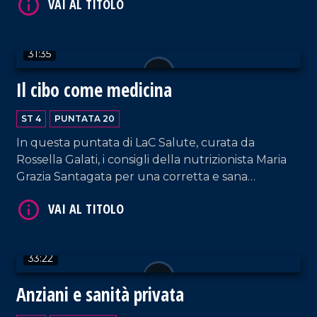
Carmen Spaccarotella e dal presidente della
Società Italiana di Cardiologia Ciro Indolfi che ha
dimostrato come grazie allo smartwatch sia
31:35
possibile riconoscere un attacco cardiaco. Ecco
che lorologio intelligente di ultima generazione
Il cibo come medicina
diventa così un vero e proprio dispositivo
salvacuore.
ST 4
PUNTATA 20
In questa puntata di LaC Salute, curata da
VAI AL TITOLO
Rossella Galati, i consigli della nutrizionista Maria
Grazia Santagata per una corretta e sana
alimentazione. E ancora, il biologo nutrizionista
Francesco Garritano presenta il suo ultimo libro
Disinfiammarsi mangiando.
33:22
Anziani e sanità privata
VAI AL TITOLO