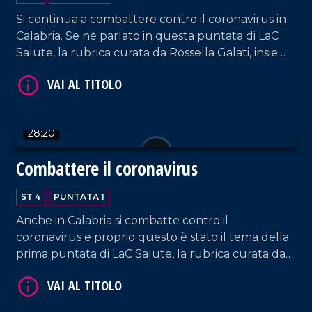
Si continua a combattere contro il coronavirus in
Calabria. Se nè parlato in questa puntata di LaC
Salute, la rubrica curata da Rossella Galati, insieme
al direttore della medicina durgenza e pronto
soccorso dellospedale di Soverato Cosimo Zurzolo,
al presidente regionale Avis Rocco Chiriano, alla
presidente regionale della Federazione italiana
28:20
per il superamento dellhandicap Nunzia Coppedè
e agli infermieri dei reparti di malattie infettive
Combattere il coronavirus
degli ospedali di Catanzaro e Cosenza, in prima
linea per contrastare la diffusione del morbo.
ST 4
PUNTATA 1
Anche in Calabria si combatte contro il
coronavirus e proprio questo è stato il tema della
prima puntata di LaC Salute, la rubrica curata da
Rossella Galati. Se nè parlato con il direttore del
reparto di malattie infettive dellospedale Pugliese
Ciaccio di Catanzaro Lucio Cosco, con il presidente