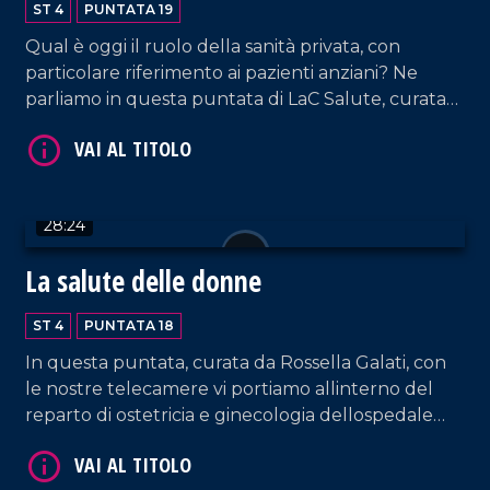
ST 4
PUNTATA 19
Qual è oggi il ruolo della sanità privata, con
particolare riferimento ai pazienti anziani? Ne
parliamo in questa puntata di LaC Salute, curata
da Rossella Galati, con il direttore della Rsa Villa
Adelchi di Longobardi, Francesco Perticone, con il
presidente del gruppo Citrigno, Alfredo Citrigno,
con gli stessi ospiti della struttura e con il direttore
VAI AL TITOLO
28:24
della radiologia del centro clinico San Vitaliano di
Catanzaro.
La salute delle donne
ST 4
PUNTATA 18
In questa puntata, curata da Rossella Galati, con
le nostre telecamere vi portiamo allinterno del
reparto di ostetricia e ginecologia dellospedale
Pugliese Ciaccio di Catanzaro insieme al direttore
VAI AL TITOLO
ff Menotti Pullano per poi incontrare la