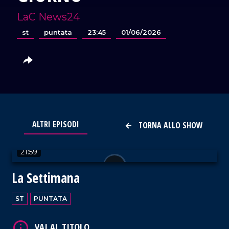
LaC News24
st
puntata
23:45
01/06/2026
VAI AL TITOLO
ALTRI EPISODI
TORNA ALLO SHOW
21:59
La Settimana
ST
PUNTATA
VAI AL TITOLO