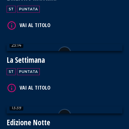
ST
PUNTATA
VAI AL TITOLO
23:14
La Settimana
ST
PUNTATA
VAI AL TITOLO
13:39
Edizione Notte
VAI AL TITOLO