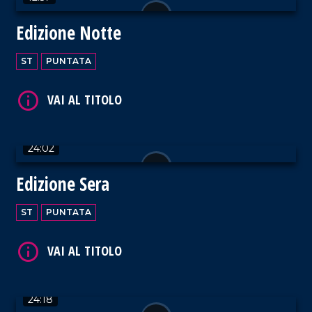
Edizione Notte
VAI AL TITOLO
ST
PUNTATA
24:02
VAI AL TITOLO
Edizione Sera
ST
PUNTATA
VAI AL TITOLO
24:18