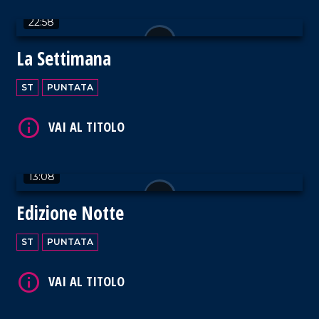
22:58
VAI AL TITOLO
La Settimana
ST
PUNTATA
VAI AL TITOLO
13:08
Edizione Notte
ST
PUNTATA
VAI AL TITOLO