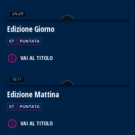
VAI AL TITOLO
24:29
Edizione Giorno
ST
PUNTATA
VAI AL TITOLO
13:17
Edizione Mattina
VAI AL TITOLO
ST
PUNTATA