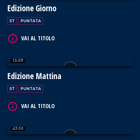
Edizione Giorno
ST
PUNTATA
VAI AL TITOLO
13:39
Edizione Mattina
VAI AL TITOLO
ST
PUNTATA
23:33