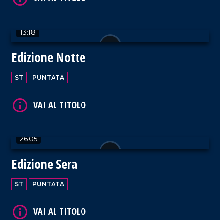
13:18
Edizione Notte
VAI AL TITOLO
ST
PUNTATA
26:05
VAI AL TITOLO
Edizione Sera
ST
PUNTATA