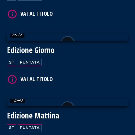
VAI AL TITOLO
25:22
Edizione Giorno
ST
PUNTATA
VAI AL TITOLO
12:40
Edizione Mattina
VAI AL TITOLO
ST
PUNTATA