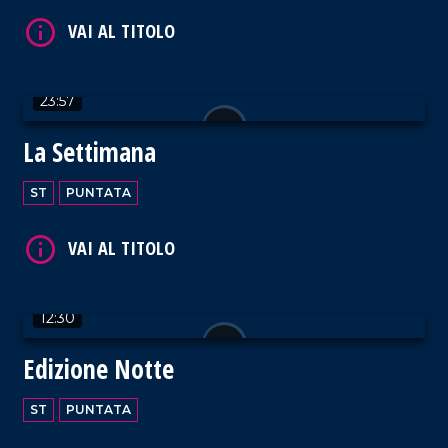
23:57
VAI AL TITOLO
La Settimana
ST
PUNTATA
VAI AL TITOLO
12:30
Edizione Notte
ST
PUNTATA