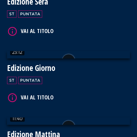
Edizione Sera
VAI AL TITOLO
ST
PUNTATA
23:12
VAI AL TITOLO
Edizione Giorno
ST
PUNTATA
VAI AL TITOLO
11:40
Edizione Mattina