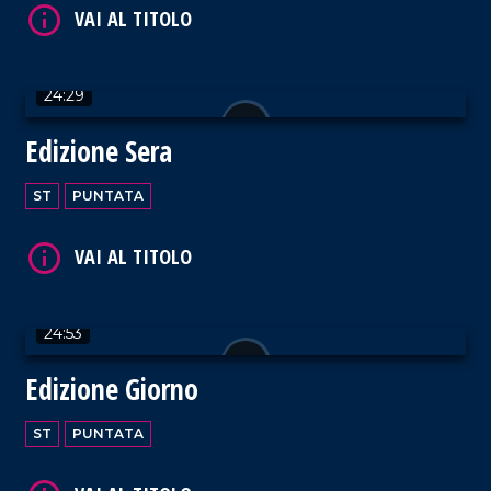
VAI AL TITOLO
24:29
Edizione Sera
ST
PUNTATA
VAI AL TITOLO
24:53
Edizione Giorno
VAI AL TITOLO
ST
PUNTATA