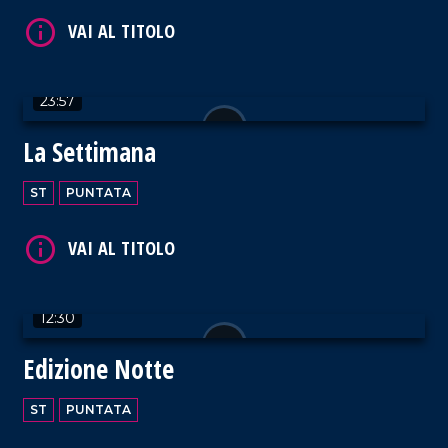
23:57
VAI AL TITOLO
La Settimana
ST
PUNTATA
VAI AL TITOLO
12:30
Edizione Notte
ST
PUNTATA