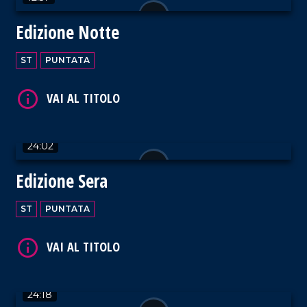
Edizione Notte
VAI AL TITOLO
ST
PUNTATA
24:02
VAI AL TITOLO
Edizione Sera
ST
PUNTATA
VAI AL TITOLO
24:18