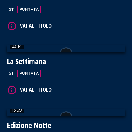
ST
PUNTATA
VAI AL TITOLO
23:14
La Settimana
ST
PUNTATA
VAI AL TITOLO
13:39
Edizione Notte
VAI AL TITOLO