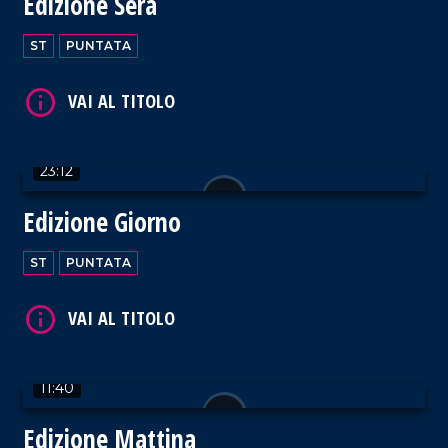
Edizione Sera
VAI AL TITOLO
ST
PUNTATA
23:12
VAI AL TITOLO
Edizione Giorno
ST
PUNTATA
VAI AL TITOLO
11:40
Edizione Mattina