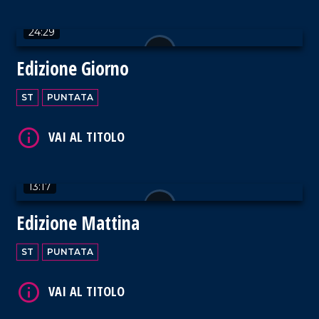
VAI AL TITOLO
24:29
Edizione Giorno
ST
PUNTATA
VAI AL TITOLO
13:17
Edizione Mattina
VAI AL TITOLO
ST
PUNTATA