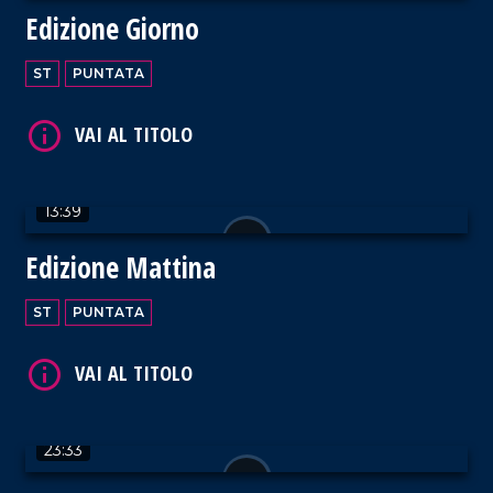
Edizione Giorno
ST
PUNTATA
VAI AL TITOLO
13:39
Edizione Mattina
VAI AL TITOLO
ST
PUNTATA
23:33