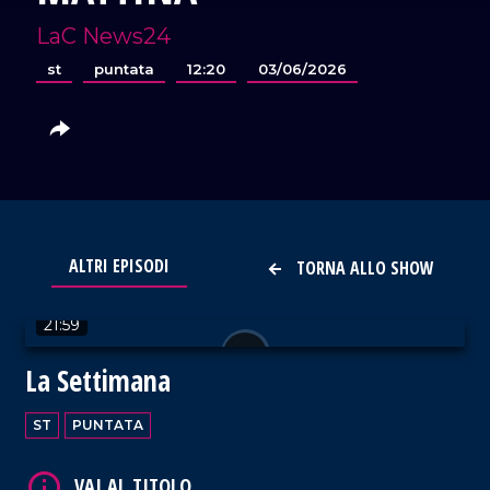
LaC News24
st
puntata
12:20
03/06/2026
VAI AL TITOLO
ALTRI EPISODI
TORNA ALLO SHOW
21:59
La Settimana
ST
PUNTATA
VAI AL TITOLO