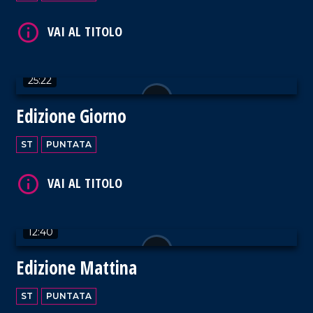
VAI AL TITOLO
25:22
Edizione Giorno
ST
PUNTATA
VAI AL TITOLO
12:40
Edizione Mattina
VAI AL TITOLO
ST
PUNTATA