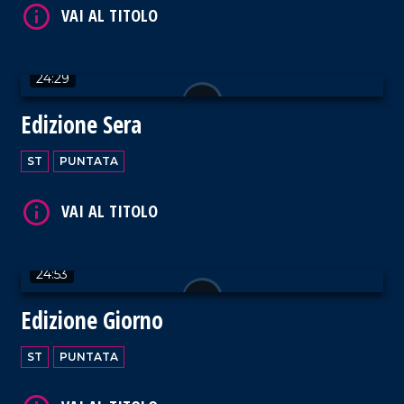
VAI AL TITOLO
24:29
Edizione Sera
ST
PUNTATA
VAI AL TITOLO
24:53
Edizione Giorno
VAI AL TITOLO
ST
PUNTATA