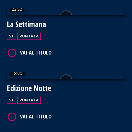
22:58
VAI AL TITOLO
La Settimana
ST
PUNTATA
VAI AL TITOLO
13:08
Edizione Notte
ST
PUNTATA
VAI AL TITOLO