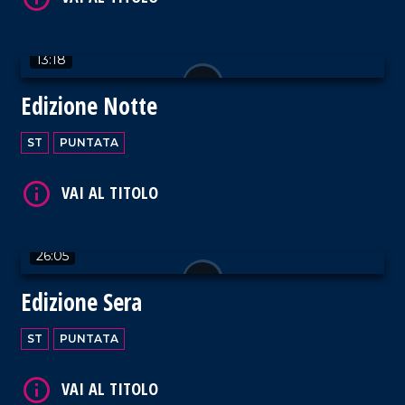
13:18
Edizione Notte
VAI AL TITOLO
ST
PUNTATA
26:05
VAI AL TITOLO
Edizione Sera
ST
PUNTATA