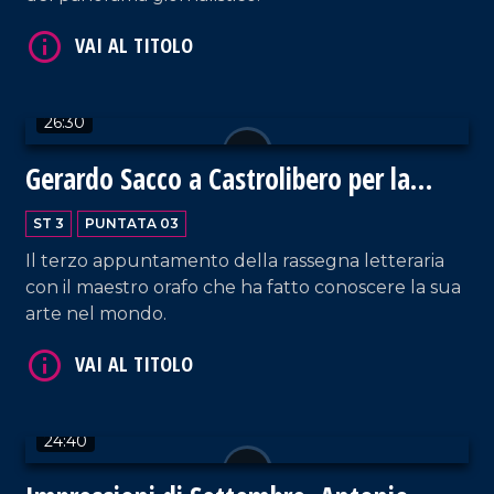
26:30
Gerardo Sacco a Castrolibero per la
rassegna culturale
ST 3
PUNTATA 03
Il terzo appuntamento della rassegna letteraria
con il maestro orafo che ha fatto conoscere la sua
arte nel mondo.
24:40