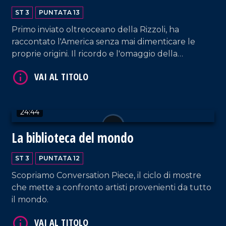
Usa
ST 3
PUNTATA 13
Primo inviato oltreoceano della Rizzoli, ha
raccontato l'America senza mai dimenticare le
proprie origini. Il ricordo e l'omaggio della
Fondazione Magna Grecia, di cui è stato uno dei
VAI AL TITOLO
fondatori.
24:44
La biblioteca del mondo
ST 3
PUNTATA 12
Scopriamo Conversation Piece, il ciclo di mostre
VAI AL TITOLO
che mette a confronto artisti provenienti da tutto
il mondo.