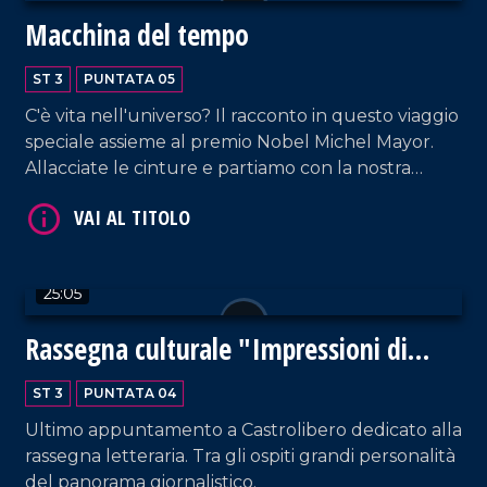
Macchina del tempo
ST 3
PUNTATA 05
VAI AL TITOLO
C'è vita nell'universo? Il racconto in questo viaggio
speciale assieme al premio Nobel Michel Mayor.
Allacciate le cinture e partiamo con la nostra
macchina del tempo verso l'infinito.
25:05
Rassegna culturale "Impressioni di
VAI AL TITOLO
settembre"
ST 3
PUNTATA 04
Ultimo appuntamento a Castrolibero dedicato alla
rassegna letteraria. Tra gli ospiti grandi personalità
del panorama giornalistico.