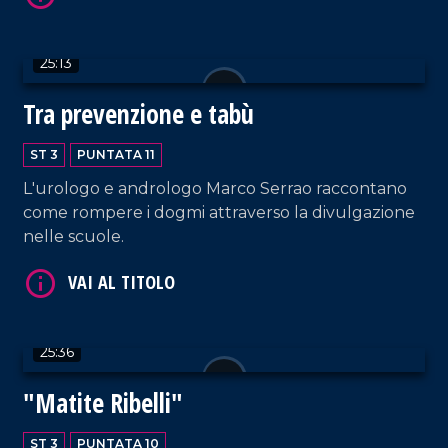
25:13
Tra prevenzione e tabù
VAI AL TITOLO
ST 3
PUNTATA 11
L'urologo e andrologo Marco Serrao raccontano
come rompere i dogmi attraverso la divulgazione
nelle scuole.
VAI AL TITOLO
25:36
"Matite Ribelli"
ST 3
PUNTATA 10