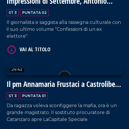
Impressioni di Settembre, Antonio
Padellaro a Castrolibero
ST 3
PUNTATA 02
Il giornalista e saggista alla rassegna culturale con
il suo ultimo volume "Confessioni di un ex
elettore".
24:43
Il pm Annamaria Frustaci a Castrolibero
per la rassegna culturale
ST 3
PUNTATA 01
Da ragazza voleva sconfiggere la mafia, ora è un
grande magistrato. Il sostituto procuratore di
Catanzaro apre LaCapitale Speciale.