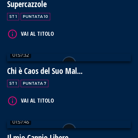
Supercazzole
ST 1
PUNTATA 10
VAI AL TITOLO
01:57:32
Chi è Caos del Suo Mal...
ST 1
PUNTATA 7
VAI AL TITOLO
01:57:45
Il mio Cappio Libero