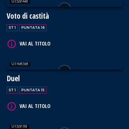
01:59:48
Voto di castità
ST 1
PUNTATA 16
VAI AL TITOLO
01:48:58
Duel
VAI AL TITOLO
ST 1
PUNTATA 15
01:59:18