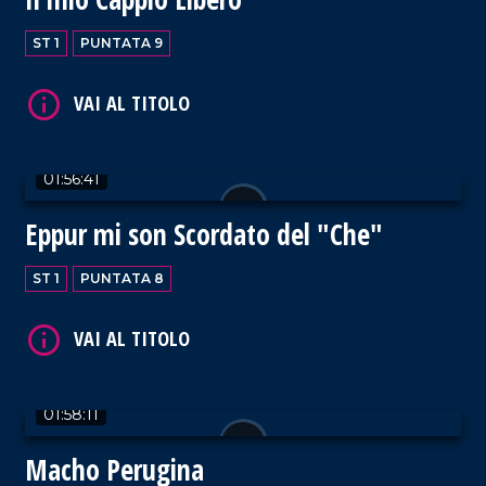
VAI AL TITOLO
ST 1
PUNTATA 9
01:56:41
VAI AL TITOLO
Eppur mi son Scordato del "Che"
ST 1
PUNTATA 8
VAI AL TITOLO
01:58:11
Macho Perugina