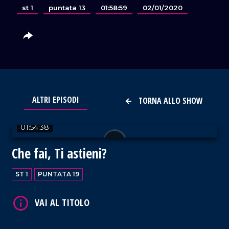
st 1
puntata 13
01:58:59
02/01/2020
ALTRI EPISODI
TORNA ALLO SHOW
VAI AL TITOLO
01:54:38
Che fai, Ti astieni?
ST 1
PUNTATA 19
VAI AL TITOLO