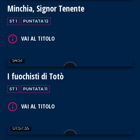
Minchia, Signor Tenente
ST 1
PUNTATA 12
VAI AL TITOLO
54:51
I fuochisti di Totò
VAI AL TITOLO
ST 1
PUNTATA 11
01:57:35
VAI AL TITOLO