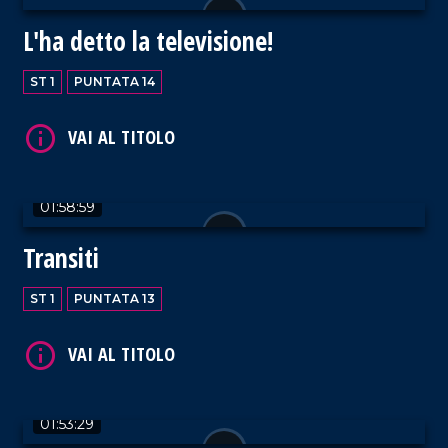
VAI AL TITOLO
L'ha detto la televisione!
ST 1
PUNTATA 14
VAI AL TITOLO
01:58:59
Transiti
ST 1
PUNTATA 13
VAI AL TITOLO
01:53:29