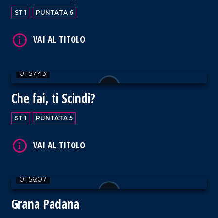
ST 1
PUNTATA 6
VAI AL TITOLO
01:57:43
Che fai, ti Scindi?
ST 1
PUNTATA 5
01:56:07
Grana Padana