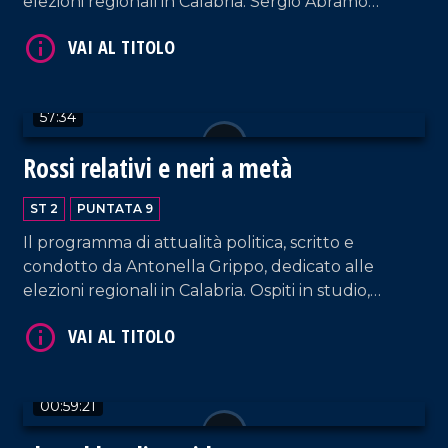
elezioni regionali in Calabria. Sergio Abramo
(Coraggio Italia), Michele Conia (De Magistris
Presidente).
57:34
Rossi relativi e neri a metà
VAI AL TITOLO
ST 2
PUNTATA 9
Il programma di attualità politica, scritto e
condotto da Antonella Grippo, dedicato alle
elezioni regionali in Calabria. Ospiti in studio,
Ernesto Alecci (Pd), Giovanni Calabrese (Fratelli
dItalia), Luigi Pandolfi (Unaltra Calabria è
possibile).
VAI AL TITOLO
00:59:21