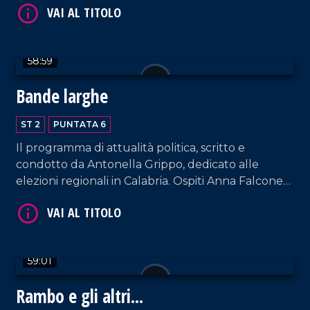
Ospiti in studio, Alessia Bausone, Movimento 5
Stelle, Rosita Terranova, Uniti con De Magistris,
Pasqualino Scaramuzzino, Forza Italia.
58:59
Bande larghe
VAI AL TITOLO
ST 2
PUNTATA 6
Il programma di attualità politica, scritto e
condotto da Antonella Grippo, dedicato alle
elezioni regionali in Calabria. Ospiti Anna Falcone
(De Magistris Presidente), Pietro Molinaro (Lega),
Giuseppe Aieta (Pd).
59:01
VAI AL TITOLO
Rambo e gli altri...