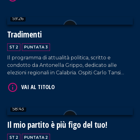
59:26
Tradimenti
ST 2
PUNTATA 3
Il programma di attualità politica, scritto e
condotto da Antonella Grippo, dedicato alle
elezioni regionali in Calabria. Ospiti Carlo Tansi
(Tesoro Calabria), Antonello Talerico (Forza Italia),
Ugo Vetere (DeMa).
58:43
Il mio partito è più figo del tuo!
ST 2
PUNTATA 2