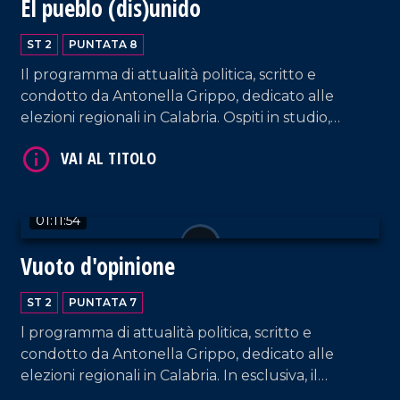
El pueblo (dis)unido
ST 2
PUNTATA 8
Il programma di attualità politica, scritto e
condotto da Antonella Grippo, dedicato alle
elezioni regionali in Calabria. Ospiti in studio,
Marianna Caligiuri (Amalia Bruni Presidente),
VAI AL TITOLO
Antonio Lo Schiavo (De Magistris Presidente),
Brunello Censore (Oliverio Presidente).
01:11:54
Vuoto d'opinione
ST 2
PUNTATA 7
l programma di attualità politica, scritto e
VAI AL TITOLO
condotto da Antonella Grippo, dedicato alle
elezioni regionali in Calabria. In esclusiva, il
collegamento telefonico con Giuseppe Conte.