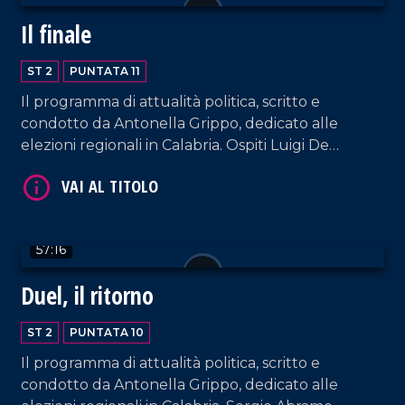
Il finale
ST 2
PUNTATA 11
Il programma di attualità politica, scritto e
condotto da Antonella Grippo, dedicato alle
elezioni regionali in Calabria. Ospiti Luigi De
VAI AL TITOLO
Magistris, candidato alla presidenza della Regione
Calabria per il Polo Civico, Mario Oliverio, candidato
alla presidenza della Regione Calabria per la lista
"oliverio presidente per la Calabria" e Amalia Bruni,
57:16
candidata alla presidenza della Regione Calabria
per il centrosinistra e Maurizio Lupi ("Noi con
Duel, il ritorno
l'Italia").
ST 2
PUNTATA 10
VAI AL TITOLO
Il programma di attualità politica, scritto e
condotto da Antonella Grippo, dedicato alle