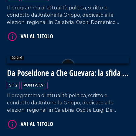
Il programma di attualità politica, scritto e
condotto da Antonella Grippo, dedicato alle
elezioni regionali in Calabria. Ospiti Domenico
Furgiuele (Lega), Alessandro Melicchio
(Movimento 5 Stelle) e Sergio Aquino (De-
Magistris - Polo Civico).
55:59
Da Poseidone a Che Guevara: la sfida di
De Magistris
ST 2
PUNTATA 1
Il programma di attualità politica, scritto e
condotto da Antonella Grippo, dedicato alle
elezioni regionali in Calabria. Ospite Luigi De
Magistris, candidato alla presidenza della Regione
Calabria per il Polo Civico.