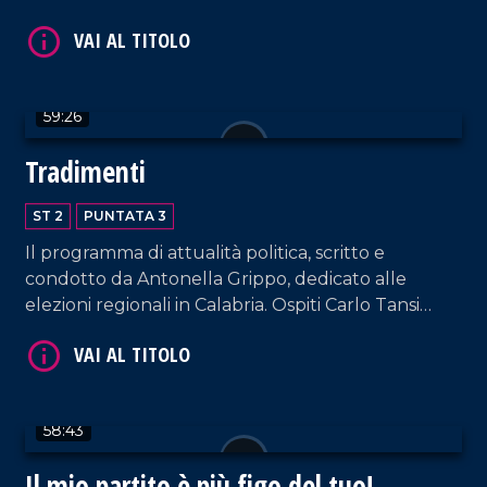
candidata alla presidenza della Regione Calabria
per il centrosinistra.
59:26
Tradimenti
ST 2
PUNTATA 3
Il programma di attualità politica, scritto e
condotto da Antonella Grippo, dedicato alle
elezioni regionali in Calabria. Ospiti Carlo Tansi
(Tesoro Calabria), Antonello Talerico (Forza Italia),
Ugo Vetere (DeMa).
58:43
Il mio partito è più figo del tuo!