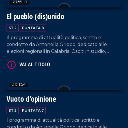
00:59:21
El pueblo (dis)unido
ST 2
PUNTATA 8
Il programma di attualità politica, scritto e
condotto da Antonella Grippo, dedicato alle
elezioni regionali in Calabria. Ospiti in studio,
Marianna Caligiuri (Amalia Bruni Presidente),
VAI AL TITOLO
Antonio Lo Schiavo (De Magistris Presidente),
Brunello Censore (Oliverio Presidente).
01:11:54
Vuoto d'opinione
ST 2
PUNTATA 7
l programma di attualità politica, scritto e
VAI AL TITOLO
condotto da Antonella Grippo, dedicato alle