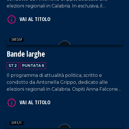
elezioni regionali in Calabria. In esclusiva, il
collegamento telefonico con Giuseppe Conte.
Ospiti in studio, Alessia Bausone, Movimento 5
Stelle, Rosita Terranova, Uniti con De Magistris,
Pasqualino Scaramuzzino, Forza Italia.
58:59
Bande larghe
VAI AL TITOLO
ST 2
PUNTATA 6
Il programma di attualità politica, scritto e
condotto da Antonella Grippo, dedicato alle
elezioni regionali in Calabria. Ospiti Anna Falcone
(De Magistris Presidente), Pietro Molinaro (Lega),
Giuseppe Aieta (Pd).
VAI AL TITOLO
59:01