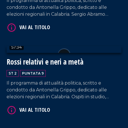
Il programma di attualità politica, scritto e
condotto da Antonella Grippo, dedicato alle
elezioni regionali in Calabria. Sergio Abramo
(Coraggio Italia), Michele Conia (De Magistris
Presidente).
57:34
Rossi relativi e neri a metà
VAI AL TITOLO
ST 2
PUNTATA 9
Il programma di attualità politica, scritto e
condotto da Antonella Grippo, dedicato alle
elezioni regionali in Calabria. Ospiti in studio,
Ernesto Alecci (Pd), Giovanni Calabrese (Fratelli
dItalia), Luigi Pandolfi (Unaltra Calabria è
possibile).
VAI AL TITOLO