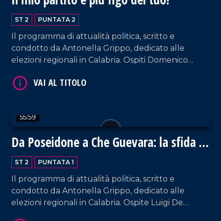
ST 2
PUNTATA 2
Il programma di attualità politica, scritto e
condotto da Antonella Grippo, dedicato alle
elezioni regionali in Calabria. Ospiti Domenico
Furgiuele (Lega), Alessandro Melicchio
(Movimento 5 Stelle) e Sergio Aquino (De-
Magistris - Polo Civico).
55:59
Da Poseidone a Che Guevara: la sfida di
De Magistris
ST 2
PUNTATA 1
Il programma di attualità politica, scritto e
condotto da Antonella Grippo, dedicato alle
elezioni regionali in Calabria. Ospite Luigi De
Magistris, candidato alla presidenza della Regione