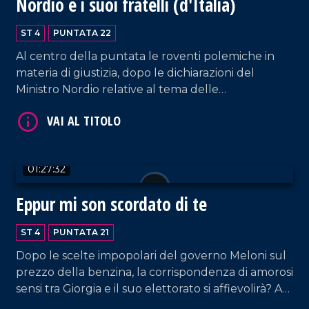
Nordio e i suoi fratelli (d'Italia)
ST 4
PUNTATA 22
Al centro della puntata le roventi polemiche in
materia di giustizia, dopo le dichiarazioni del
Ministro Nordio relative al tema delle
intercettazioni.
VAI AL TITOLO
01:27:32
Eppur mi son scordato di te
ST 4
PUNTATA 21
Dopo le scelte impopolari del governo Meloni sul
prezzo della benzina, la corrispondenza di amorosi
sensi tra Giorgia e il suo elettorato si affievolirà? A
VAI AL TITOLO
sinistra, invece, il Pd, sempre più ostaggio delle sue