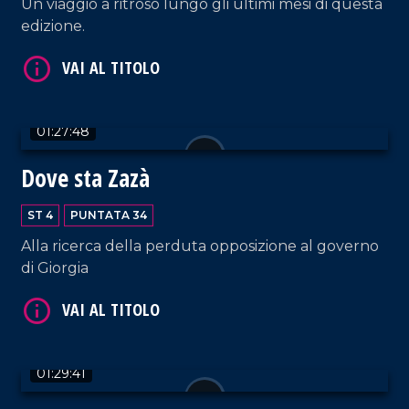
Un viaggio a ritroso lungo gli ultimi mesi di questa
edizione.
VAI AL TITOLO
01:27:48
Dove sta Zazà
ST 4
PUNTATA 34
Alla ricerca della perduta opposizione al governo
VAI AL TITOLO
di Giorgia
01:29:41