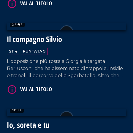
centro dell'attenzione anche la nascita di
Coordinamento 2050, la rete di sinistra per il polo
progressista con Conte.
VAI AL TITOLO
57:47
Il compagno Silvio
ST 4
PUNTATA 9
L'opposizione più tosta a Giorgia è targata
Berlusconi, che ha disseminato di trappole, insidie
e tranelli il percorso della Sgarbatella. Altro che
comunione d'intenti nel destracentro... .
56:17
Io, soreta e tu