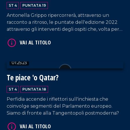
ST 4
PUNTATA 19
Antonella Grippo ripercorrerà, attraverso un
racconto a ritroso, le puntate dell'edizione 2022
attraverso gli interventi degli ospiti che, volta per
volta, si sono alternati in studio per commentare
le vicende politiche nazionali. Dalla campagna
elettorale in vista delle elezioni del 25 Settembre,
VAI AL TITOLO
all'attualità di questi giorni.
01:25:23
Te piace 'o Qatar?
ST 4
PUNTATA 18
Perfidia accende i riflettori sull'inchiesta che
coinvolge segmenti del Parlamento europeo.
Siamo di fronte alla Tangentopoli postmoderna?
VAI AL TITOLO