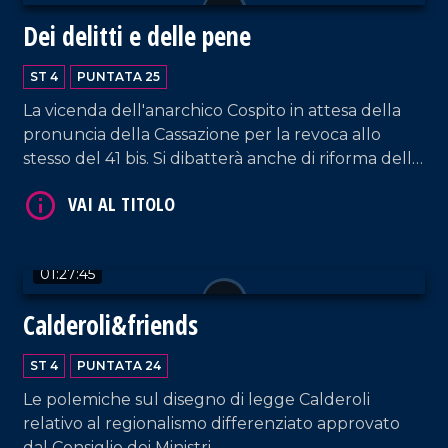
Dei delitti e delle pene
ST 4
PUNTATA 25
La vicenda dell'anarchico Cospito in attesa della
pronuncia della Cassazione per la revoca allo
stesso del 41 bis. Si dibatterà anche di riforma della
giustizia con particolare attenzione rispetto al
controverso tema delle intercettazioni.
VAI AL TITOLO
01:27:45
Calderoli&friends
ST 4
PUNTATA 24
Le polemiche sul disegno di legge Calderoli
relativo al regionalismo differenziato approvato
VAI AL TITOLO
dal Consiglio dei Ministri.