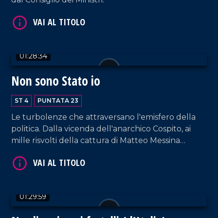
01:28:34
Non sono Stato io
ST 4
PUNTATA 23
VAI AL TITOLO
Le turbolenze che attraversano l'emisfero della
politica. Dalla vicenda dell'anarchico Cospito, ai
mille risvolti della cattura di Matteo Messina
Denaro, passando per la discussa riforma (in arrivo)
della giustizia
01:29:59
VAI AL TITOLO