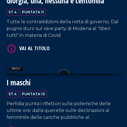
Giorgia, una, nessuna e centomila
ST 4
PUNTATA 11
Tutte le contraddizioni della rotta di governo. Dal
VAI AL TITOLO
pugno duro sul rave party di Modena al "liberi
tutti" in materia di Covid.
56:57
I maschi
VAI AL TITOLO
ST 4
PUNTATA 10
Perfidia punta i riflettori sulle polemiche delle
ultime ore: dalla querelle sulle declinazioni al
femminile delle cariche pubbliche al
protagonismo "similvirile" di Matteo Salvini. Al