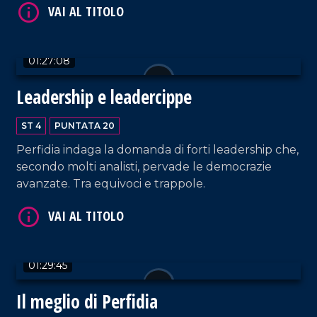
procedure interne, come pensa di recuperare
consensi?
01:27:08
Leadership e leadercippe
ST 4
PUNTATA 20
VAI AL TITOLO
Perfidia indaga la domanda di forti leadership che,
secondo molti analisti, pervade le democrazie
avanzate. Tra equivoci e trappole.
01:29:45
VAI AL TITOLO
Il meglio di Perfidia