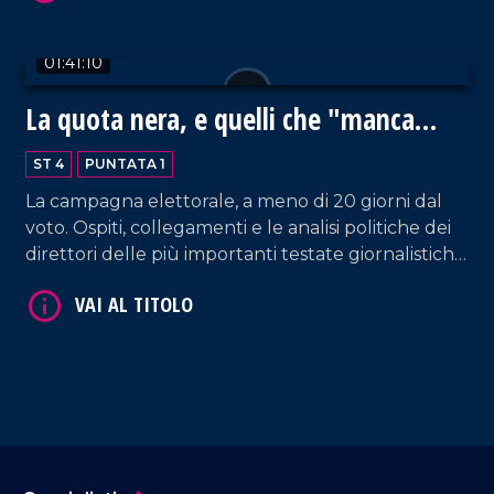
01:41:10
La quota nera, e quelli che "manca
l'analisi e poi non ho l'elmetto"
ST 4
PUNTATA 1
La campagna elettorale, a meno di 20 giorni dal
voto. Ospiti, collegamenti e le analisi politiche dei
direttori delle più importanti testate giornalistiche
nazionali.