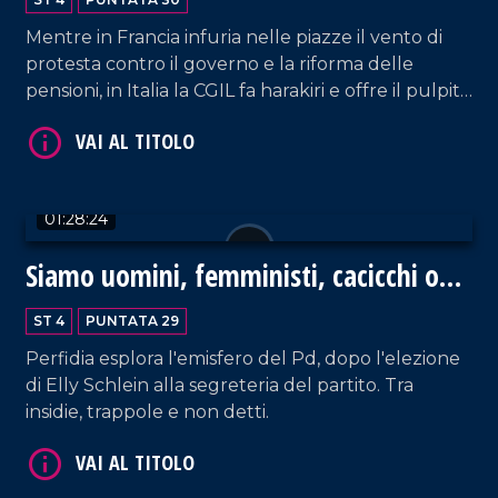
VAI AL TITOLO
Mentre in Francia infuria nelle piazze il vento di
protesta contro il governo e la riforma delle
pensioni, in Italia la CGIL fa harakiri e offre il pulpito
a Giorgia.
01:28:24
VAI AL TITOLO
Siamo uomini, femministi, cacicchi o
capibastone?
ST 4
PUNTATA 29
Perfidia esplora l'emisfero del Pd, dopo l'elezione
di Elly Schlein alla segreteria del partito. Tra
insidie, trappole e non detti.