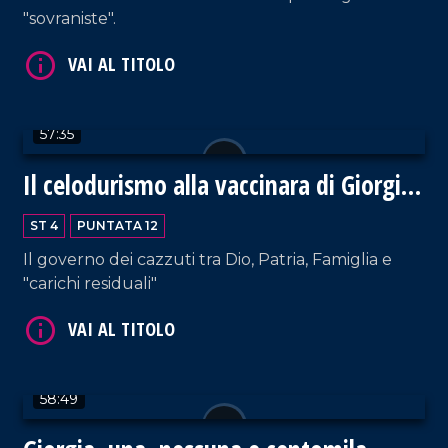
"sovraniste".
VAI AL TITOLO
57:35
Il celodurismo alla vaccinara di Giorgia
Meloni
ST 4
PUNTATA 12
Il governo dei cazzuti tra Dio, Patria, Famiglia e
"carichi residuali"
VAI AL TITOLO
58:49