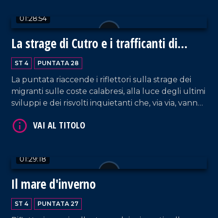
VAI AL TITOLO
01:28:54
La strage di Cutro e i trafficanti di
parole
ST 4
PUNTATA 28
La puntata riaccende i riflettori sulla strage dei
migranti sulle coste calabresi, alla luce degli ultimi
sviluppi e dei risvolti inquietanti che, via via, vanno
VAI AL TITOLO
emergendo. Spazio anche alle polemiche dopo il
Consiglio dei Ministri a Cutro.
01:29:18
Il mare d'inverno
ST 4
PUNTATA 27
VAI AL TITOLO