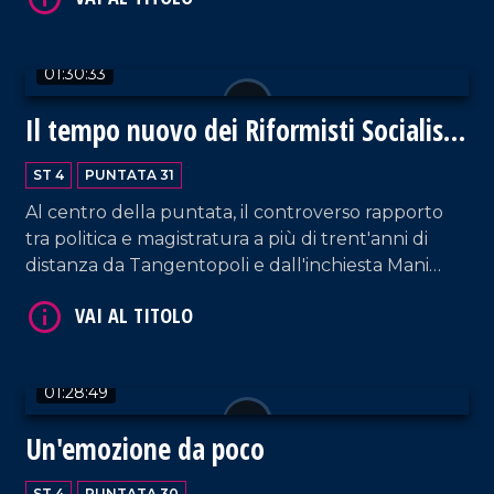
VAI AL TITOLO
01:30:33
Il tempo nuovo dei Riformisti Socialisti
- La Giustizia
ST 4
PUNTATA 31
Al centro della puntata, il controverso rapporto
tra politica e magistratura a più di trent'anni di
distanza da Tangentopoli e dall'inchiesta Mani
VAI AL TITOLO
Pulite.
01:28:49
Un'emozione da poco
ST 4
PUNTATA 30