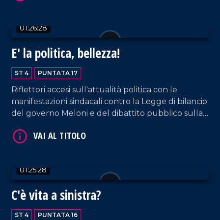
01:26:28
E' la politica, bellezza!
ST 4
PUNTATA 17
VAI AL TITOLO
Riflettori accesi sull'attualità politica con le
manifestazioni sindacali contro la Legge di bilancio
del governo Meloni e del dibattito pubblico sulla
giustizia.
01:25:28
VAI AL TITOLO
C'è vita a sinistra?
ST 4
PUNTATA 16