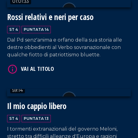
01:01:33
Rossi relativi e neri per caso
ST 4
PUNTATA 14
Dal Pd senz'anima e orfano della sua storia alle
destre obbedienti al Verbo sovranazionale con
VAI AL TITOLO
qualche fiotto di patriottismo bluette.
59:14
Il mio cappio libero
VAI AL TITOLO
ST 4
PUNTATA 13
I tormenti extranazionali del governo Meloni,
stretto tra difficili alleanze d'Europa e ragioni