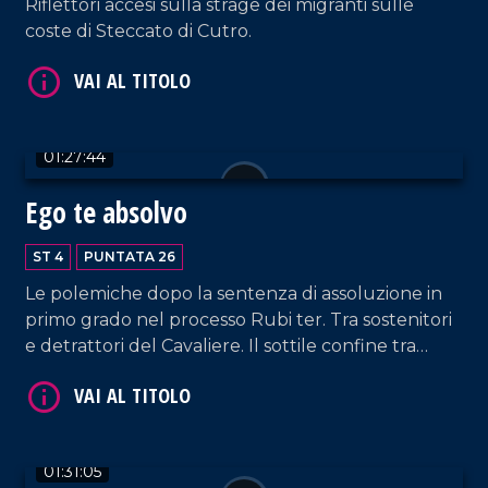
Riflettori accesi sulla strage dei migranti sulle
coste di Steccato di Cutro.
01:27:44
Ego te absolvo
VAI AL TITOLO
ST 4
PUNTATA 26
Le polemiche dopo la sentenza di assoluzione in
primo grado nel processo Rubi ter. Tra sostenitori
e detrattori del Cavaliere. Il sottile confine tra
peccato e reato, tra etica pubblica e procedure
del Diritto.
01:31:05
VAI AL TITOLO