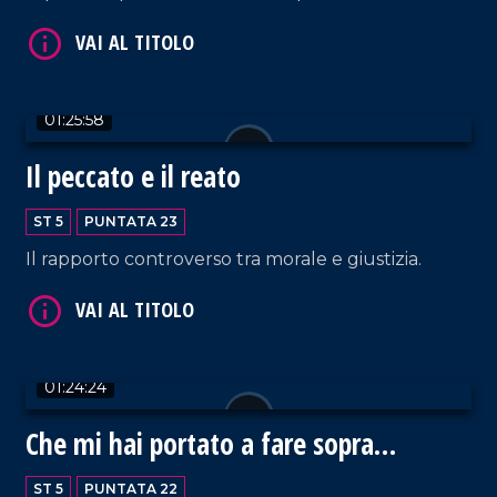
01:25:58
Il peccato e il reato
VAI AL TITOLO
ST 5
PUNTATA 23
Il rapporto controverso tra morale e giustizia.
01:24:24
Che mi hai portato a fare sopra
VAI AL TITOLO
Posillipo
ST 5
PUNTATA 22