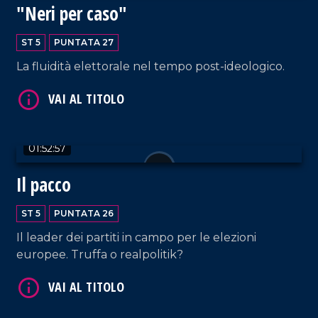
"Neri per caso"
ST 5
PUNTATA 27
La fluidità elettorale nel tempo post-ideologico.
VAI AL TITOLO
01:52:57
Il pacco
ST 5
PUNTATA 26
VAI AL TITOLO
Il leader dei partiti in campo per le elezioni
europee. Truffa o realpolitik?