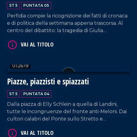
ST 5
PUNTATA 05
Perfidia compie la ricognizione dei fatti di cronaca
e di politica della settimana appena trascorsa. Al
centro del dibattito: la tragedia di Giulia
Cecchettin e le sentenze di primo grado del
processo Rinascita Scott.
01:26:19
Piazze, piazzisti e spiazzati
ST 5
PUNTATA 04
Dalla piazza di Elly Schlein a quella di Landini,
tutte le incongruenze del fronte anti-Meloni. Dai
cultori calabri del Ponte sullo Stretto e
dell'autonomia differenziata a quelli del purismo
legalitario, tra molte supercazzole e qualche