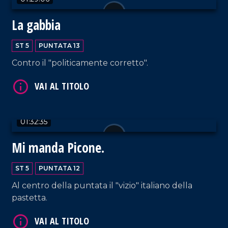
La gabbia
ST 5
PUNTATA 13
Contro il "politicamente corretto".
VAI AL TITOLO
01:32:35
Mi manda Picone.
ST 5
PUNTATA 12
Al centro della puntata il "vizio" italiano della
VAI AL TITOLO
pastetta.