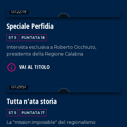
01:22:19
VAI AL TITOLO
Speciale Perfidia
ST 5
PUNTATA 18
Intervista esclusiva a Roberto Occhiuto,
presidente della Regione Calabria
VAI AL TITOLO
01:29:51
Tutta n'ata storia
ST 5
PUNTATA 17
La "mission impossible" del regionalismo
VAI AL TITOLO