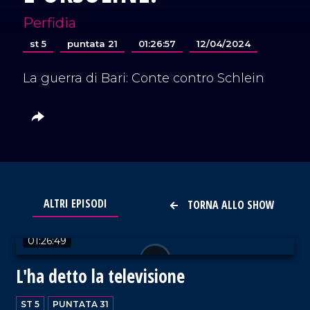
Perfidia
st 5
puntata 21
01:26:57
12/04/2024
La guerra di Bari: Conte contro Schlein
ALTRI EPISODI
TORNA ALLO SHOW
VAI AL TITOLO
01:26:49
L'ha detto la televisione
ST 5
PUNTATA 31