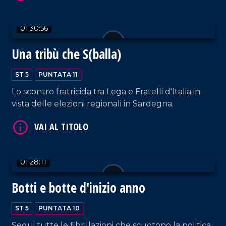
01:30:56
Una tribù che S(balla)
VAI AL TITOLO
ST 5
PUNTATA 11
Lo scontro fratricida tra Lega e Fratelli d'Italia in
vista delle elezioni regionali in Sardegna.
01:28:11
Botti e botte d'inizio anno
VAI AL TITOLO
ST 5
PUNTATA 10
Segui tutte le fibrillazioni che scuotono la politica