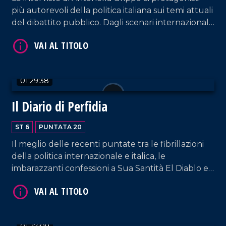
più autorevoli della politica italiana sui temi attuali
del dibattito pubblico. Dagli scenari internazionali
a quelli interni, in uno dei frangenti più delicati
della vicenda repubblicana.
VAI AL TITOLO
01:29:38
Il Diario di Perfidia
ST 6
PUNTATA 20
Il meglio delle recenti puntate tra le fibrillazioni
della politica internazionale e italica, le
imbarazzanti confessioni a Sua Santità El Diablo e i
duelli, in studio, senza esclusione di colpi tra
VAI AL TITOLO
opposte fazioni.