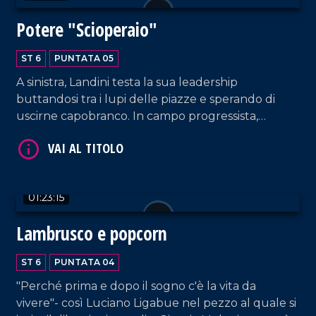
Potere "Scioperaio"
ST 6
PUNTATA 05
A sinistra, Landini testa la sua leadership
buttandosi tra i lupi delle piazze e sperando di
uscirne capobranco. In campo progressista,
schierati da Conte i Cinquestelle "degrillinizzati". A
destra, permane il "caos calmo" tra i "bro" di
coalizione, in coerenza con i dissing tra Salvini e
Tajani.
01:23:15
Lambrusco e popcorn
ST 6
PUNTATA 04
"Perché prima e dopo il sogno c'è la vita da
vivere"- così Luciano Ligabue nel pezzo al quale si