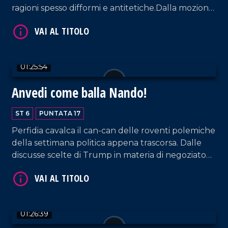
ragioni spesso difformi e antitetiche.Dalla mozione
di sfiducia in Parlamento per Santanche', alla
vicenda di Delmastro fino alla storia paradossale di
Mario Oliverio, perennemente indagato, ancorché
assolto più e più volte.
VAI AL TITOLO
01:25:54
Anvedi come balla Nando!
ST 6
PUNTATA 17
Perfidia cavalca il can-can delle roventi polemiche
della settimana politica appena trascorsa. Dalle
discusse scelte di Trump in materia di negoziato
per la fine della guerra in Ucraina, che, di fatto,
VAI AL TITOLO
escludono dal tavolo l'Europa, alle fibrillazioni nel
perimetro della politica interna tra governo e
opposizione. Ampio spazio anche per il tormento
01:26:39
di Forza Italia, dopo le spiazzanti dichiarazioni di