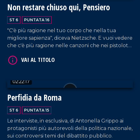
Marina Berlusconi, che imbarazzano la Meloni e
Non restare chiuso qui, Pensiero
indeboliscono Tajani, tornando utili,
paradossalmente, a Roberto Occhiuto.
ST 6
PUNTATA 16
"C'è più ragione nel tuo corpo che nella tua
VAI AL TITOLO
migliore sapienza", diceva Nietzsche. E vuoi vedere
che c'è più ragione nelle canzoni che nei pistolotti
"sapienti" di tanti parrucconi? Tra testi sacri della
musica festivaliera, le parole e i pensieri disconnessi
della politica, Perfidia va alla ricerca del Senso.
Con Facchinetti e Fogli che potrebbero dettare la
02:22:17
linea.
Perfidia da Roma
VAI AL TITOLO
ST 6
PUNTATA 15
Le interviste, in esclusiva, di Antonella Grippo ai
protagonisti più autorevoli della politica nazionale,
sui controversi temi del dibattito pubblico.