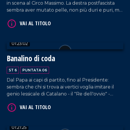
in scena al Circo Massimo. La destra postfascista
sembra aver mutato pelle, non più duri e puri, ma
virilmente dorotei? Intanto, nel campo spinoso
dell'opposizione al governo Meloni, "la svolta della
Giuseppina".
01:23:02
Banalino di coda
ST 6
PUNTATA 06
Dal Papa ai capi di partito, fino al Presidente:
sembra che chi si trova ai vertici voglia imitare il
genio lessicale di Catalano - il "Re dell'ovvio" -
illuminandosi con aberranti luoghi comuni. E se
iniziassero a "esibire" vere abilità senza cadere in
inconcludenti ovvietà? Sicuramente sarebbero
meno "cringe".
01:21:25