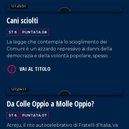
fibrillazioni del dibattito pubblico alle nostre
01:25:51
latitudini calabre.
Cani sciolti
ST 6
PUNTATA 08
La legge che contempla lo scioglimento dei
Comuni è un azzardo repressivo ai danni della
democrazia e della volontà popolare, spesso
ingiustamente rovesciate? O è uno strumento per
proteggere le istituzioni dalle infiltrazioni
criminose?
01:24:11
Da Colle Oppio a Molle Oppio?
ST 6
PUNTATA 07
Atreju, il rito autocelebrativo di Fratelli d'Italia, va