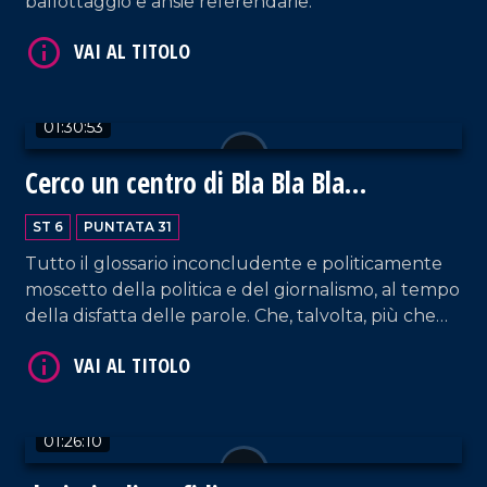
ballottaggio e ansie referendarie.
01:30:53
Cerco un centro di Bla Bla Bla
VAI AL TITOLO
permanente
ST 6
PUNTATA 31
Tutto il glossario inconcludente e politicamente
moscetto della politica e del giornalismo, al tempo
della disfatta delle parole. Che, talvolta, più che
disarmarsi, dovrebbero armarsi di coraggio e
fantasia. Con buona pace di Prevost.
VAI AL TITOLO
01:26:10