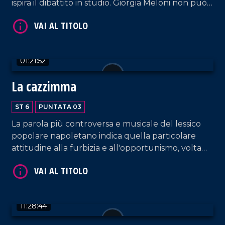
ispira il dibattito in studio. Giorgia Meloni non può
sottovalutare il successo di Elly Schlein in Emilia
Romagna e Umbria.
01:21:52
La cazzimma
ST 6
PUNTATA 03
La parola più controversa e musicale del lessico
popolare napoletano indica quella particolare
attitudine alla furbizia e all'opportunismo, volta
alla conquista di precisi obiettivi in modo cinico e
spregiudicato. Ecco perché nei palazzi della
politica sembra essere un talento molto in voga.
11:28:44