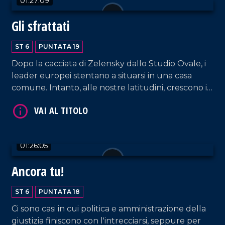
01:27:09
Gli sfrattati
ST 6
PUNTATA 19
Dopo la cacciata di Zelensky dallo Studio Ovale, i
VAI AL TITOLO
leader europei stentano a situarsi in una casa
comune. Intanto, alle nostre latitudini, crescono i
malumori nel condominio Lega per l'ingombrante
presenza dell' "amministratore" Matteo, mentre
Forza Italia rischia l'avviso di sgombero per
qualcuno. Contestualmente nel Pd, quelli del
01:26:05
centrino ricamato al telaietto tentano
maldestramente di sbaraccare Elly, che, a sua
Ancora tu!
volta, teme di essere sfrattata a sinistra da
VAI AL TITOLO
Giuseppe Conte.
ST 6
PUNTATA 18
Ci sono casi in cui politica e amministrazione della
giustizia finiscono con l'intrecciarsi, seppure per