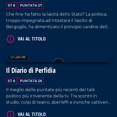
ST 6
PUNTATA 27
Che fine ha fatto la laicità dello Stato? La politica,
troppo impegnata ad intestarsi il lascito di
Bergoglio, ha dimenticato il principio cardine della
autonomia del potere temporale. Una resa totale
alla leadership della Chiesa che offende le
VAI AL TITOLO
istituzioni della Repubblica e ne decreta la
subalternità al Verbo Apostolico Romano.
01:26:08
Il Diario di Perfidia
ST 6
PUNTATA 26
Il meglio delle puntate più recenti del talk
politico più irriverente della tv. Tra scontri in
VAI AL TITOLO
studio, colpi di teatro, sberleffi e ironiche cattiverie
musicali.