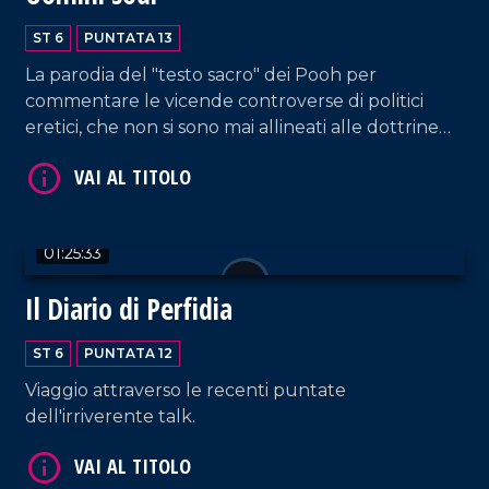
ST 6
PUNTATA 13
La parodia del "testo sacro" dei Pooh per
commentare le vicende controverse di politici
VAI AL TITOLO
eretici, che non si sono mai allineati alle dottrine
correnti o ai diktat del mainstream. Come dire: Dio
delle città e delle avversità.
01:25:33
Il Diario di Perfidia
ST 6
PUNTATA 12
VAI AL TITOLO
Viaggio attraverso le recenti puntate
dell'irriverente talk.