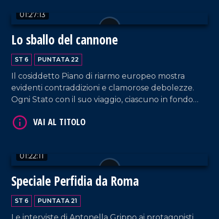
imperversano gigantesche cazzate, travestite da
01:27:13
precetti indiscutibili.
Lo sballo del cannone
ST 6
PUNTATA 22
VAI AL TITOLO
Il cosiddetto Piano di riarmo europeo mostra
evidenti contraddizioni e clamorose debolezze.
Ogni Stato con il suo viaggio, ciascuno in fondo
perso dentro i fatti suoi. Intanto, a Chigi, la Meloni
dovrà vedersela con un Salvini sempre più in
controtendenza sulla politica estera. Dal suo
canto Schlein, sotto assedio nel suo partito, non se
01:22:11
la passa meglio.
Speciale Perfidia da Roma
VAI AL TITOLO
ST 6
PUNTATA 21
Le interviste di Antonella Grippo ai protagonisti