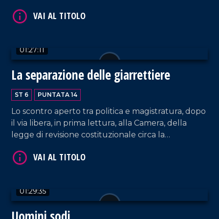
01:27:11
VAI AL TITOLO
La separazione delle giarrettiere
ST 6
PUNTATA 14
Lo scontro aperto tra politica e magistratura, dopo
il via libera, in prima lettura, alla Camera, della
legge di revisione costituzionale circa la
separazione delle carriere di requirenti e
giudicanti, non prevede esclusione di colpi. La
VAI AL TITOLO
rotta di collisione tra poteri, che trae origine dalla
stagione di Tangentopoli, si dispiega in tutta la sua
01:29:35
irriducibilità.
Uomini sodi