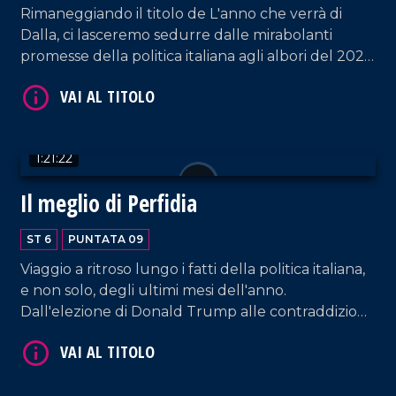
Rimaneggiando il titolo de L'anno che verrà di
Dalla, ci lasceremo sedurre dalle mirabolanti
promesse della politica italiana agli albori del 2025
o resisteremo strenuamente ai soliti proclami del
VAI AL TITOLO
Palazzo? Ogni Cristo scenderà dalla Croce e anche
gli uccelli faranno ritorno? E i preti, i preti, persino
loro, potranno sposarsi? Viaggio surreale lungo gli
1:21:22
intenti di partiti e leader, che, puntualmente, a
gennaio, ci rifilano disegni tanto avveniristici,
Il meglio di Perfidia
quanto improbabili.
ST 6
PUNTATA 09
Viaggio a ritroso lungo i fatti della politica italiana,
VAI AL TITOLO
e non solo, degli ultimi mesi dell'anno.
Dall'elezione di Donald Trump alle contraddizioni
dentro gli schieramenti di governo e di
opposizione. Dalle elezioni regionali in Emilia
Romagna alla liturgia di Atreju, passando per le