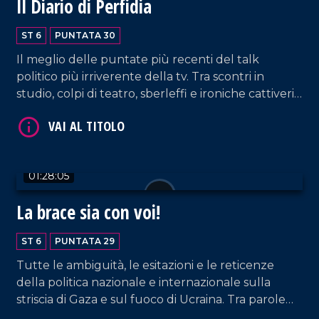
Il Diario di Perfidia
ST 6
PUNTATA 30
Il meglio delle puntate più recenti del talk
politico più irriverente della tv. Tra scontri in
studio, colpi di teatro, sberleffi e ironiche cattiverie
musicali.
VAI AL TITOLO
01:28:05
La brace sia con voi!
ST 6
PUNTATA 29
Tutte le ambiguità, le esitazioni e le reticenze
VAI AL TITOLO
della politica nazionale e internazionale sulla
striscia di Gaza e sul fuoco di Ucraina. Tra parole
sospese, ignavia e criminali convenienze. Intanto, a