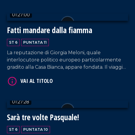
01:27:00
Fatti mandare dalla fiamma
VAI AL TITOLO
ST 6
PUNTATA 11
La reputazione di Giorgia Meloni, quale
interlocutore politico europeo particolarmente
gradito alla Casa Bianca, appare fondata. Il viaggio
(imprevisto) della premier in Florida e
l'accoglienza riservatale da Trump ne rafforzano
la leadership oltre i confini nazionali. Vuol dire che
a mandarla non è propriamente la mamma, con
VAI AL TITOLO
01:27:28
buona pace di Gianni Morandi.
Sarà tre volte Pasquale!
ST 6
PUNTATA 10