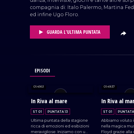
danza, interviste, giochi e tante altre sorpr
compagnia di: Italo Palermo, Martina Fed
ed infine Ugo Floro.
GUARDA L'ULTIMA PUNTATA
EPISODI
01:49:51
01:49:37
In Riva al mare
In Riva al ma
ST 01
PUNTATA 13
ST 01
PUNTATA
Ultima puntata della stagione
Abbiamo voluto 
ricca di emozioni ed esibizioni
nella magica mus
meravigliose. Iniziamo con una
Floyd grazie all