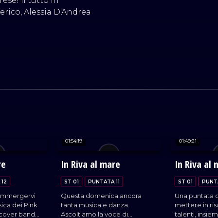
ese! Il tutto in
erico, Alessia D'Andrea
01:54:19
01:49:21
re
In Riva al mare
In Riva al
 12
ST 01
PUNTATA 11
ST 01
PUNT
immergervi
Questa domenica ancora
Una puntata 
ica dei Pink
tanta musica e danza.
mettere in ris
a cover band
Ascoltiamo la voce di
talenti, insie