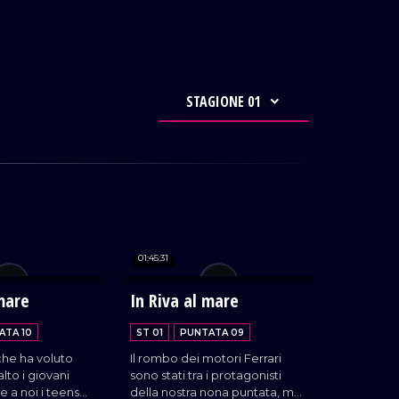
STAGIONE 01
01:45:31
 mare
In Riva al mare
ATA 10
ST 01
PUNTATA 09
che ha voluto
Il rombo dei motori Ferrari
alto i giovani
sono stati tra i protagonisti
me a noi i teens
della nostra nona puntata, ma