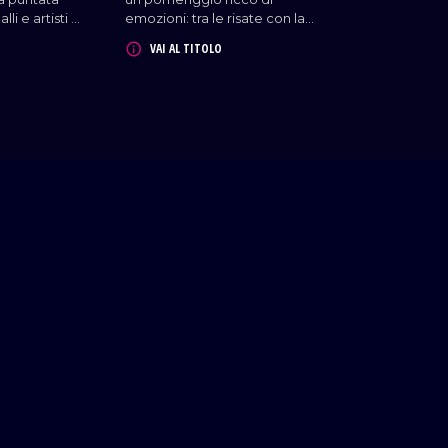
Danza.
lli e artisti di
emozioni: tra le risate con la
 Con noi i
stand up comedy di Francio, le
VAI AL TITOLO
ore Mete e
voci straordinarie di Anna
one, ma
Celebre e Francesco
tore
Iaconoantonio, i balletti
 ed il
travolgenti della Broadway Art
a, l'avvocato
Academy e la suggestiva
 Infine, un
danza aerea della scuola
la nostra
Halebopp Danza, lo
tisti
spettacolo ha preso il via in
el Riva.
grande stile.
CHI SIAMO
PRIVACY
COOKIE POLICY
CONDIZIONI GENE