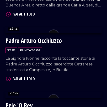
Buenos Aires, diretto dalla grande Carla Algeri, di
origini calabresi e siciliane, una vera Regina di
questo strumento meraviglioso che rappresenta
l'anima del tango, diventato Patrimonio Unesco.
23:12
VAI AL TITOLO
Padre Arturo Occhiuzzo
ST 01
PUNTATA 08
La Signora Ivonne racconta la toccante storia di
Padre Arturo Occhiuzzo, sacerdote Cetrarese
trasferitosi a Campestre, in Brasile.
VAI AL TITOLO
25:36
Pele 'O Rey