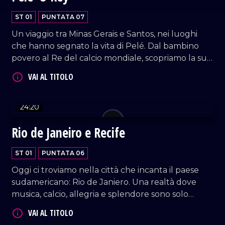
ST 01
PUNTATA 07
Un viaggio tra Minas Gerais e Santos, nei luoghi
che hanno segnato la vita di Pelé. Dal bambino
povero al Re del calcio mondiale, scopriamo la sua
VAI AL TITOLO
storia, il suo talento, e il ricordo che ha lasciato in
Brasile e nel mondo. A Santos, il suo mausoleo
accoglie oggi l'idolo eterno di un intero popolo.
24:20
Rio de Janeiro e Recife
ST 01
PUNTATA 06
VAI AL TITOLO
Oggi ci troviamo nella città che incanta il paese
sudamericano: Rio de Janiero. Una realtà dove
musica, calcio, allegria e splendore sono solo
alcune delle caratteristiche che la rendono una
delle metropoli più affascinanti in tutto il mondo.