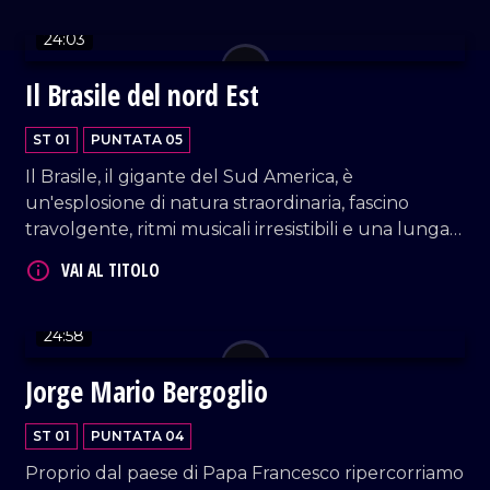
Vi facciamo esplorare anche la famosa Bahia di
Guanabara ed infine, eccoci a Recife nel suo
24:03
magico ambiente di mare e spiagge.
Il Brasile del nord Est
VAI AL TITOLO
ST 01
PUNTATA 05
Il Brasile, il gigante del Sud America, è
un'esplosione di natura straordinaria, fascino
travolgente, ritmi musicali irresistibili e una lunga
storia di emigrazione italiana, iniziata già dai primi
anni del secolo scorso. Prepariamoci a un viaggio
tra racconti, immagini e suggestioni da gustare
VAI AL TITOLO
fino in fondo!
24:58
Jorge Mario Bergoglio
ST 01
PUNTATA 04
Proprio dal paese di Papa Francesco ripercorriamo