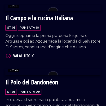
23:14
Il Campo e la cucina Italiana
ST 01
PUNTATA 10
Oggi scopriamo la prima pulperia Esquina di
Arguas e poi ad Azcuenaga la locanda di Salvatore
VAI AL TITOLO
Di Santos, napoletano d'origine che da anni
accoglie gli argentini con il sorriso e i sapori
autentici della cucina italiana. Un angolo d'Italia
nel cuore dell'Argentina, dove ogni piatto
racconta una storia di passione, tradizione e
23:36
ospitalità.
Il Polo del Bandonéon
ST 01
PUNTATA 09
VAI AL TITOLO
In questa straordinaria puntata andiamo a
scoprire un vero tempio, il Polo del Bandonéon di