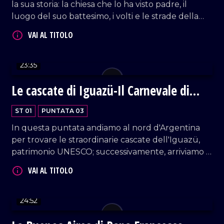
la sua storia: la chiesa che lo ha visto padre, il
luogo del suo battesimo, i volti e le strade della
sua gente. Scopriamo chi era Jorge Mario
Bergoglio, dove ha vissuto, come si è avvicinato
alla fede, fino all'intenso incontro con l'unica
sorella ancora in vita.
23:35
Le cascate di Iguazü-Il Carnevale di
Gualeguaychú
ST 01
PUNTATA 03
In questa puntata andiamo al nord d'Argentina
per trovare le straordinarie cascate dell'Iguazü,
patrimonio UNESCO; successivamente, arriviamo a
Gualeguaychú nella provincia di Entre Rios per
scoprire il piu' importante carnevale del paese.
24:52