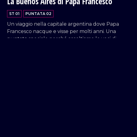
La Buenos Aires di Papa Francesco
ST 01
PUNTATA 02
Un viaggio nella capitale argentina dove Papa
Francesco nacque e visse per molti anni. Una
puntata speciale perché ascoltiamo le voci di
gente che lo conosce ed ama. Testimonianze
preziose per capire chi è stato Padre Jorge
Bergoglio in Argentina. In esclusiva l'intervista a
sua sorella Maria Elèna, l'unica sorella rimasta in
24:09
vita.
Adrian Pallarols
ST 01
PUNTATA 01
A Buenos Aires da oltre 35 anni, Adrian è legato da
una profonda amicizia con Papa Francesco.
Inoltre, è lui a creare i calici che il Santo Padre
utilizzava in Argentina e ora a Santa Marta.