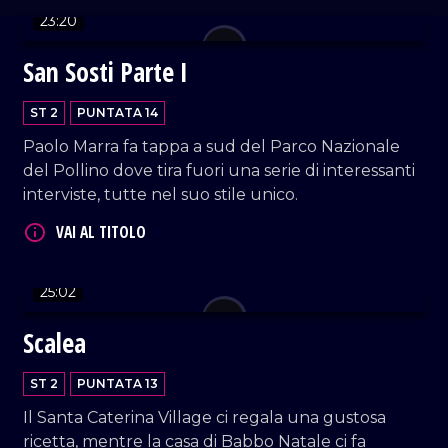
23:20
San Sosti Parte I
VAI AL TITOLO
ST 2
PUNTATA 14
Paolo Marra fa tappa a sud del Parco Nazionale
del Pollino dove tira fuori una serie di interessanti
interviste, tutte nel suo stile unico.
VAI AL TITOLO
25:02
Scalea
ST 2
PUNTATA 13
Il Santa Caterina Village ci regala una gustosa
ricetta, mentre la casa di Babbo Natale ci fa