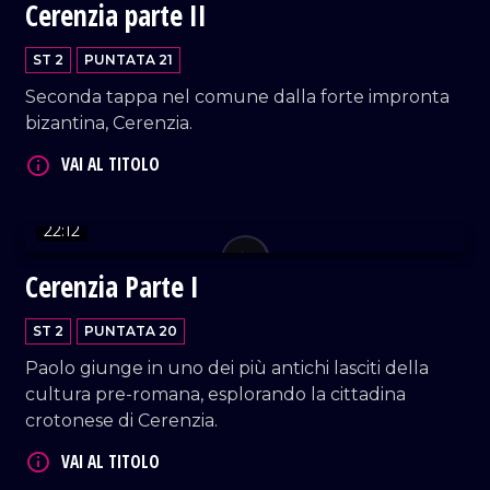
Cerenzia parte II
VAI AL TITOLO
ST 2
PUNTATA 21
Seconda tappa nel comune dalla forte impronta
bizantina, Cerenzia.
22:12
VAI AL TITOLO
Cerenzia Parte I
ST 2
PUNTATA 20
Paolo giunge in uno dei più antichi lasciti della
cultura pre-romana, esplorando la cittadina
crotonese di Cerenzia.
VAI AL TITOLO