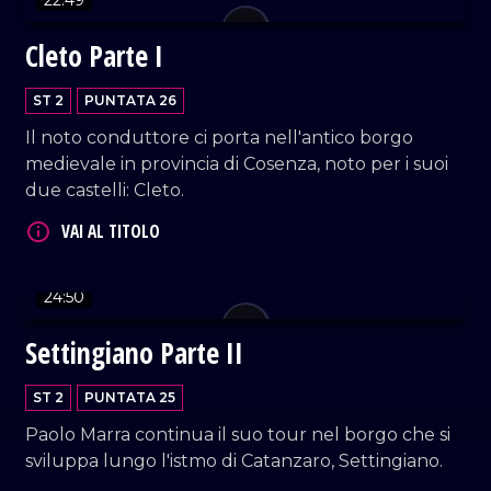
22:49
Cleto Parte I
ST 2
PUNTATA 26
Il noto conduttore ci porta nell'antico borgo
VAI AL TITOLO
medievale in provincia di Cosenza, noto per i suoi
due castelli: Cleto.
24:50
Settingiano Parte II
VAI AL TITOLO
ST 2
PUNTATA 25
Paolo Marra continua il suo tour nel borgo che si
sviluppa lungo l'istmo di Catanzaro, Settingiano.