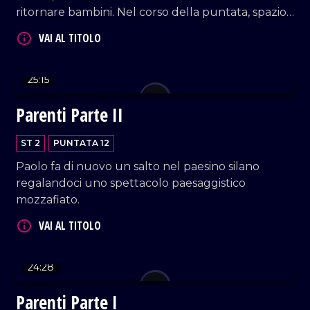
ritornare bambini. Nel corso della puntata, spazio
VAI AL TITOLO
a interviste di spessore.
25:15
Parenti Parte II
ST 2
PUNTATA 12
Paolo fa di nuovo un salto nel paesino silano
VAI AL TITOLO
regalandoci uno spettacolo paesaggistico
mozzafiato.
24:28
Parenti Parte I