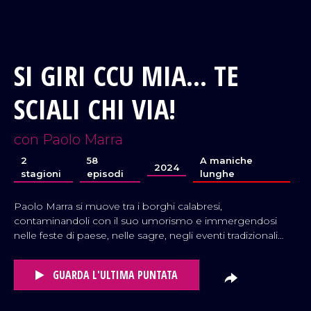
VAI AL TITOLO
SI GIRI CCU MIA... TE
SCIALI CHI VIA!
con Paolo Marra
VAI AL TITOLO
2
58
A maniche
2024
stagioni
episodi
lunghe
Paolo Marra si muove tra i borghi calabresi,
contaminandoli con il suo umorismo e immergendosi
nelle feste di paese, nelle sagre, negli eventi tradizionali
che rendono unica questa terra.
GUARDA L'ULTIMA PUNTATA
VAI AL TITOLO