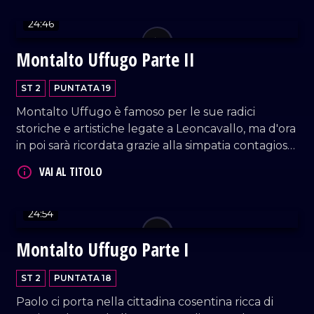
24:46
Montalto Uffugo Parte II
ST 2
PUNTATA 19
Montalto Uffugo è famoso per le sue radici
VAI AL TITOLO
storiche e artistiche legate a Leoncavallo, ma d'ora
in poi sarà ricordata grazie alla simpatia contagiosa
di Paolo!
24:54
Montalto Uffugo Parte I
VAI AL TITOLO
ST 2
PUNTATA 18
Paolo ci porta nella cittadina cosentina ricca di