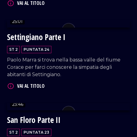
25:01
VAI AL TITOLO
Settingiano Parte I
ST 2
PUNTATA 24
Paolo Marra si trova nella bassa valle del fiume
Corace per farci conoscere la simpatia degli
abitanti di Settingiano.
VAI AL TITOLO
23:46
San Floro Parte II
ST 2
PUNTATA 23