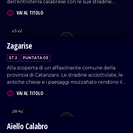
dell'entroterra calabrese con le sue stradine
acciottolate ed il suo patrimonio storico.
23:22
VAI AL TITOLO
Zagarise
ST 2
PUNTATA 03
Alla scoperta di un affascinante comune della
provincia di Catanzaro. Le stradine acciottolate, le
antiche chiese e i paesaggi mozzafiato rendono il
paese un luogo ideale per gli amanti della storia e
della natura.
28:42
Aiello Calabro