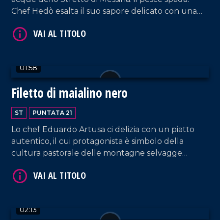
Chef Hedò esalta il suo sapore delicato con una
purea di zucchine, in un perfetto connubio tra
mare e terra.
01:58
Filetto di maialino nero
VAI AL TITOLO
ST
PUNTATA 21
Lo chef Eduardo Artusa ci delizia con un piatto
autentico, il cui protagonista è simbolo della
cultura pastorale delle montagne selvagge
dell'Aspromonte: il maialino nero.
VAI AL TITOLO
02:13