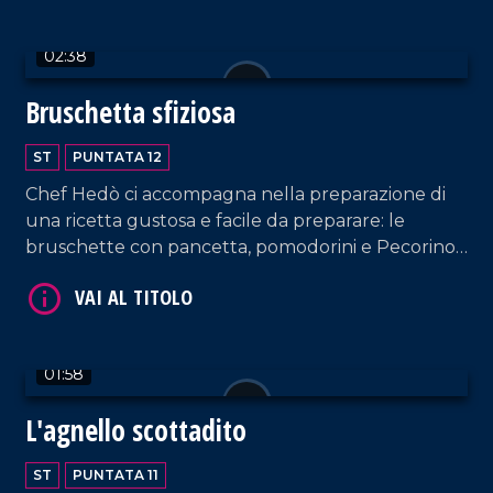
02:38
Bruschetta sfiziosa
ST
PUNTATA 12
VAI AL TITOLO
Chef Hedò ci accompagna nella preparazione di
una ricetta gustosa e facile da preparare: le
bruschette con pancetta, pomodorini e Pecorino
del Monte Poro.
01:58
L'agnello scottadito
VAI AL TITOLO
ST
PUNTATA 11