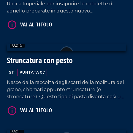
Rocca Imperiale per insaporire le cotolette di
agnello preparate in questo nuovo
appuntamento domenicale.
02:19
VAI AL TITOLO
Struncatura con pesto
ST
PUNTATA 07
Nasce dalla raccolta degli scarti della molitura del
grano, chiamati appunto struncature (o
stroncature). Questo tipo di pasta diventa così un
prodotto tipico della Piana di Gioia Tauro che Chef
Hedò trasforma oggi in uno squisito primo piatto a
VAI AL TITOLO
base di pesto di pomodori secchi.
02:11