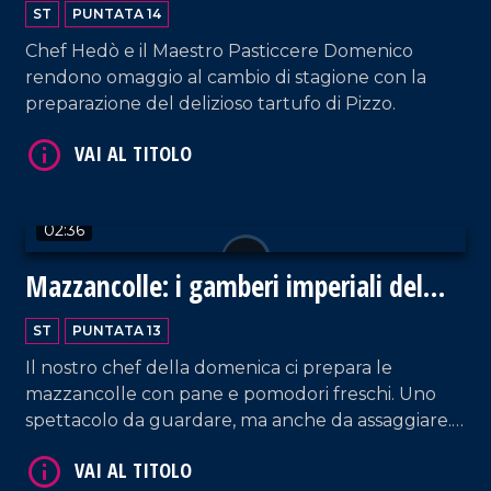
ST
PUNTATA 14
Chef Hedò e il Maestro Pasticcere Domenico
rendono omaggio al cambio di stagione con la
preparazione del delizioso tartufo di Pizzo.
VAI AL TITOLO
02:36
Mazzancolle: i gamberi imperiali del
nostro mare
ST
PUNTATA 13
Il nostro chef della domenica ci prepara le
mazzancolle con pane e pomodori freschi. Uno
spettacolo da guardare, ma anche da assaggiare.
VAI AL TITOLO
Prendete carta e penna, perché la ricetta è
pronta!