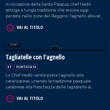
In occasione della Santa Pasqua, chef Hedò
attinge a lunga tradizione che ancora oggi
persiste nelle zone del Reggino: l'agnello allevato
allo stato brado. Buona Pasqua, con lo scottadito
di agnello del reggino marinato!
VAI AL TITOLO
01:57
Tagliatelle con l'agnello
ST
PUNTATA 10
Lo Chef Hedò reinterpreta l'agnello alla
catanzarese, unendo la tradizione pasquale
calabrese alla freschezza delle tagliatelle al
limone.
VAI AL TITOLO