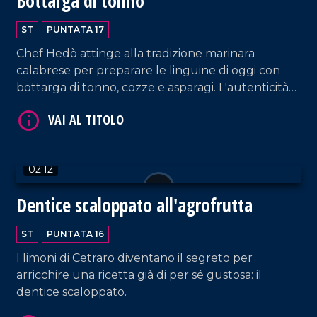
Bottarga di tonno
ST
PUNTATA 17
Chef Hedò attinge alla tradizione marinara
calabrese per preparare le linguine di oggi con
bottarga di tonno, cozze e asparagi. L'autenticità
della cucina costiera in una sola ricetta.
VAI AL TITOLO
02:12
Dentice scaloppato all'agrofrutta
ST
PUNTATA 16
I limoni di Cetraro diventano il segreto per
arricchire una ricetta già di per sé gustosa: il
VAI AL TITOLO
dentice scaloppato.