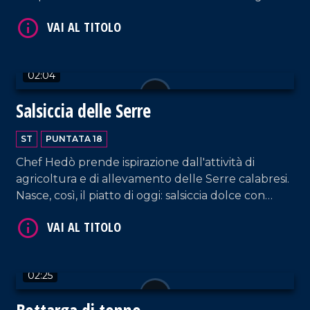
Calabra, sott'olio e aromatizzato secondo antichi
retaggi. Una tradizione che ha ispirato il nostro
chef per il piatto di oggi.
02:04
Salsiccia delle Serre
VAI AL TITOLO
ST
PUNTATA 18
Chef Hedò prende ispirazione dall'attività di
agricoltura e di allevamento delle Serre calabresi.
Nasce, così, il piatto di oggi: salsiccia dolce con
broccoli, fagioli e peperoncino.
02:25
VAI AL TITOLO