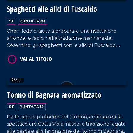
Spaghetti alle alici di Fuscaldo
ST
PUNTATA 20
Chef Hedò ci aiuta a preparare una ricetta che
affonda le radici nella tradizione marinara del
Cosentino: gli spaghetti con le alici di Fuscaldo,
pomodori secchi e pesto di basilico.
VAI AL TITOLO
02:11
Tonno di Bagnara aromatizzato
ST
PUNTATA 19
Dalle acque profonde del Tirreno, arginate dalla
VAI AL TITOLO
spettacolare Costa Viola, nasce la tradizione legata
alla pesca e alla lavorazione del tonno di Bagnara