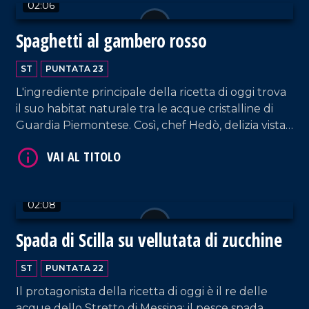
02:06
Spaghetti al gambero rosso
ST
PUNTATA 23
L'ingrediente principale della ricetta di oggi trova
il suo habitat naturale tra le acque cristalline di
Guardia Piemontese. Così, chef Hedò, delizia vista
VAI AL TITOLO
e palato con uno spaghettino fresco all'aglio, olio,
peperoncino e gambero rosso.
02:08
Spada di Scilla su vellutata di zucchine
ST
PUNTATA 22
VAI AL TITOLO
Il protagonista della ricetta di oggi è il re delle
acque dello Stretto di Messina: il pesce spada.