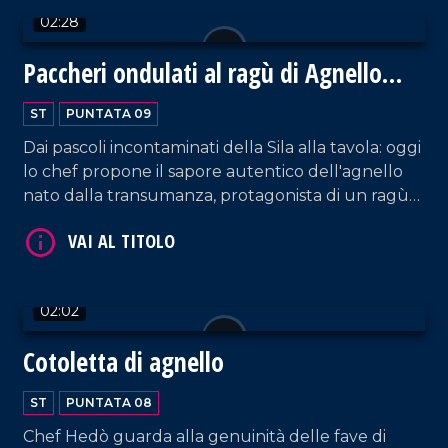
02:28
Paccheri ondulati al ragù di Agnello
Silano
ST
PUNTATA 09
Dai pascoli incontaminati della Sila alla tavola: oggi
VAI AL TITOLO
lo chef propone il sapore autentico dell'agnello
nato dalla transumanza, protagonista di un ragù
lento e genuino. Un viaggio tra vette e tradizioni
racchiuso nel gusto unico dei paccheri ondulati.
02:02
Cotoletta di agnello
VAI AL TITOLO
ST
PUNTATA 08
Chef Hedò guarda alla genuinità delle fave di