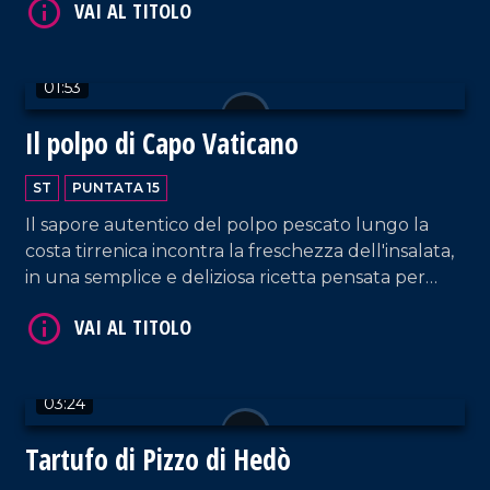
01:53
Il polpo di Capo Vaticano
ST
PUNTATA 15
VAI AL TITOLO
Il sapore autentico del polpo pescato lungo la
costa tirrenica incontra la freschezza dell'insalata,
in una semplice e deliziosa ricetta pensata per
quattro persone.
03:24
VAI AL TITOLO
Tartufo di Pizzo di Hedò