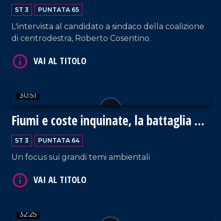
VAI AL TITOLO
ST 3
PUNTATA 65
L'intervista al candidato a sindaco della coalizione
di centrodestra, Roberto Cosentino.
30:51
VAI AL TITOLO
Fiumi e coste inquinate, la battaglia di
Legambiente
ST 3
PUNTATA 64
Un focus sui grandi temi ambientali
VAI AL TITOLO
32:25