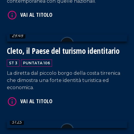
contemporanea con quelle nazionali.
VAI AL TITOLO
29:49
Cleto, il Paese del turismo identitario
ST 3
PUNTATA 106
La diretta dal piccolo borgo della costa tirrenica
VAI AL TITOLO
che dimostra una forte identità turistica ed
economica.
31:23