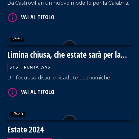
Da Castrovillari un nuovo modello per la Calabria.
VAI AL TITOLO
25:51
Limina chiusa, che estate sarà per la
Locride?
VAI AL TITOLO
ST 3
PUNTATA 76
Un focus su disagi e ricadute economiche.
25:24
VAI AL TITOLO
Estate 2024