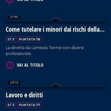
VAI AL TITOLO
31:45
Come tutelare i minori dai rischi della
Rete
ST 3
PUNTATA 78
La diretta da Lamezia Terme con diversi
professionisti.
VAI AL TITOLO
29:13
Lavoro e diritti
ST 3
PUNTATA 77