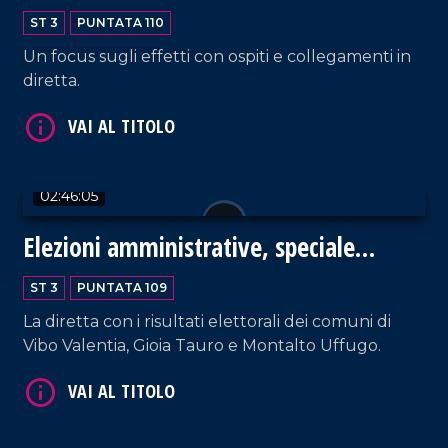
sanità calabrese
ST 3
PUNTATA 110
Un focus sugli effetti con ospiti e collegamenti in
diretta.
VAI AL TITOLO
02:46:05
Elezioni amministrative, speciale
ballottaggio
ST 3
PUNTATA 109
VAI AL TITOLO
La diretta con i risultati elettorali dei comuni di
Vibo Valentia, Gioia Tauro e Montalto Uffugo.