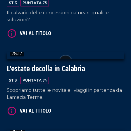
ST 3
PUNTATA 75
Il calvario delle concessioni balneari, quali le
soluzioni?
VAI AL TITOLO
28:17
L'estate decolla in Calabria
ST 3
PUNTATA 74
Scopriamo tutte le novità e i viaggi in partenza da
Lamezia Terme.
VAI AL TITOLO
29:03