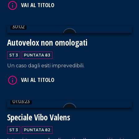
30:02
Autovelox non omologati
VAI AL TITOLO
ST 3
PUNTATA 83
Un caso dagli esiti imprevedibili.
01:03:23
Speciale Vibo Valens
VAI AL TITOLO
ST 3
PUNTATA 82