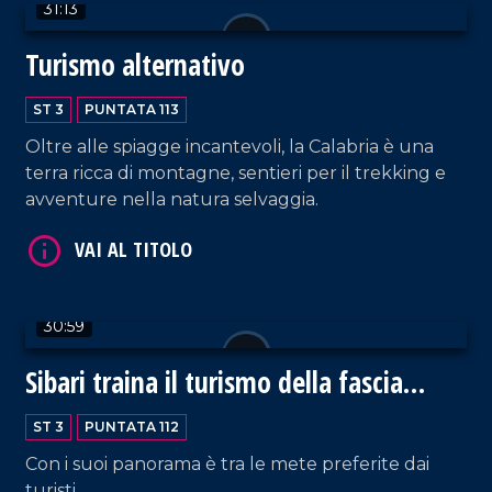
31:13
Turismo alternativo
ST 3
PUNTATA 113
Oltre alle spiagge incantevoli, la Calabria è una
terra ricca di montagne, sentieri per il trekking e
VAI AL TITOLO
avventure nella natura selvaggia.
30:59
Sibari traina il turismo della fascia
ionica
VAI AL TITOLO
ST 3
PUNTATA 112
Con i suoi panorama è tra le mete preferite dai
turisti.