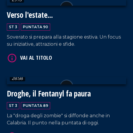
Verso l'estate...
ST 3
PUNTATA 90
Soverato si prepara alla stagione estiva. Un focus
VAI AL TITOLO
su iniziative, attrazioni e sfide.
28:58
Droghe, il Fentanyl fa paura
VAI AL TITOLO
ST 3
PUNTATA 89
La "droga degli zombie" si diffonde anche in
Calabria. Il punto nella puntata di oggi.