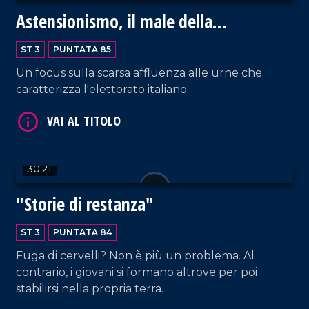
Astensionismo, il male della
democrazia
ST 3
PUNTATA 85
Un focus sulla scarsa affluenza alle urne che
caratterizza l'elettorato italiano.
VAI AL TITOLO
30:21
"Storie di restanza"
ST 3
PUNTATA 84
Fuga di cervelli? Non è più un problema. Al
VAI AL TITOLO
contrario, i giovani si formano altrove per poi
stabilirsi nella propria terra.