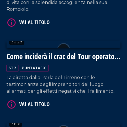
di vita con la splendida accoglienza nella sua
Rombiolo.
30:28
VAI AL TITOLO
Come inciderà il crac del Tour operator
tedesco Fit sul turismo calabrese?
ST 3
PUNTATA 101
La diretta dalla Perla del Tirreno con le
testimonianze degli imprenditori del luogo,
allarmati per gli effetti negativi che il fallimento
del colosso potrà avere sulle proprie attività.
VAI AL TITOLO
31:16