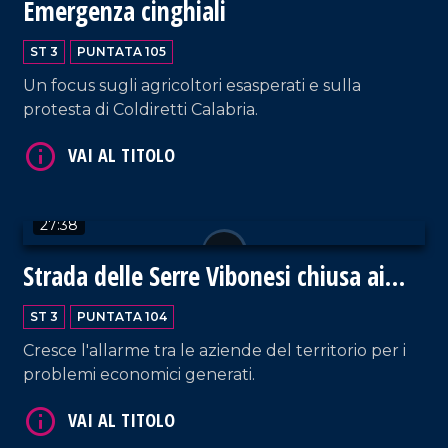
Emergenza cinghiali
VAI AL TITOLO
ST 3
PUNTATA 105
Un focus sugli agricoltori esasperati e sulla
protesta di Coldiretti Calabria.
27:38
VAI AL TITOLO
Strada delle Serre Vibonesi chiusa ai
mezzi pesanti
ST 3
PUNTATA 104
Cresce l'allarme tra le aziende del territorio per i
problemi economici generati.
VAI AL TITOLO