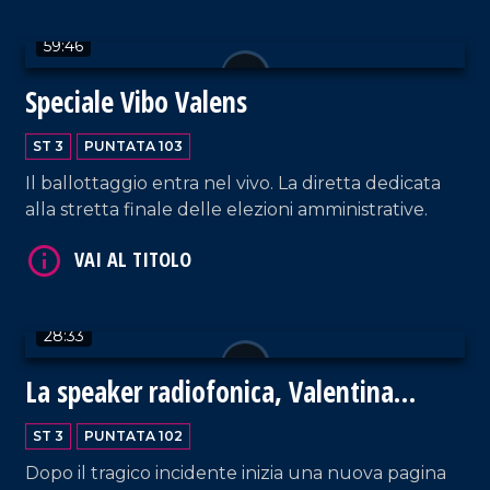
59:46
Speciale Vibo Valens
ST 3
PUNTATA 103
Il ballottaggio entra nel vivo. La diretta dedicata
alla stretta finale delle elezioni amministrative.
VAI AL TITOLO
28:33
La speaker radiofonica, Valentina
Crudo, torna a casa
ST 3
PUNTATA 102
VAI AL TITOLO
Dopo il tragico incidente inizia una nuova pagina