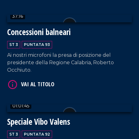
VAI AL TITOLO
37:16
Concessioni balneari
ST 3
PUNTATA 93
Ai nostri microfoni la presa di posizione del
presidente della Regione Calabria, Roberto
VAI AL TITOLO
Occhiuto.
01:01:45
Speciale Vibo Valens
VAI AL TITOLO
ST 3
PUNTATA 92