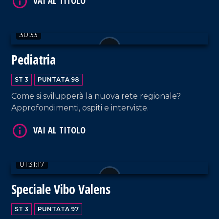
30:33
VAI AL TITOLO
Pediatria
ST 3
PUNTATA 98
Come si svilupperà la nuova rete regionale?
Approfondimenti, ospiti e interviste.
VAI AL TITOLO
01:31:17
Speciale Vibo Valens
ST 3
PUNTATA 97