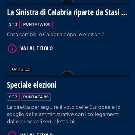
La Sinistra di Calabria riparte da Stasi e
Lucano
ST 3
PUNTATA 100
Cosa cambia in Calabria dopo le elezioni?
VAI AL TITOLO
04:18:03
Speciale elezioni
ST 3
PUNTATA 99
VAI AL TITOLO
La diretta per seguire il voto delle Europee e lo
spoglio delle amministrative con i collegamenti
dalle principali sedi elettorali.