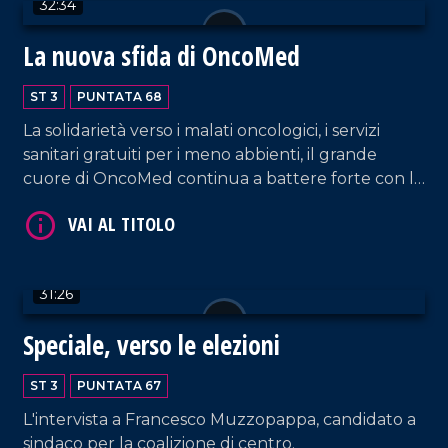
32:34
VAI AL TITOLO
La nuova sfida di OncoMed
ST 3
PUNTATA 68
La solidarietà verso i malati oncologici, i servizi
sanitari gratuiti per i meno abbienti, il grande
cuore di OncoMed continua a battere forte con la
realizzazione della Banca della parrucca.
VAI AL TITOLO
31:26
Speciale, verso le elezioni
ST 3
PUNTATA 67
L'intervista a Francesco Muzzopappa, candidato a
sindaco per la coalizione di centro.