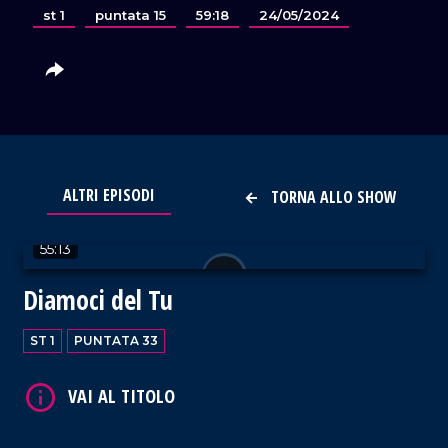
st 1
puntata 15
59:18
24/05/2024
ALTRI EPISODI
TORNA ALLO SHOW
VAI AL TITOLO
55:13
Diamoci del Tu
ST 1
PUNTATA 33
VAI AL TITOLO