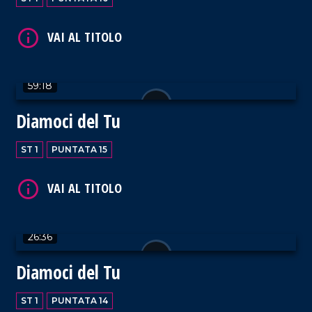
VAI AL TITOLO
59:18
Diamoci del Tu
VAI AL TITOLO
ST 1
PUNTATA 15
26:36
VAI AL TITOLO
Diamoci del Tu
ST 1
PUNTATA 14