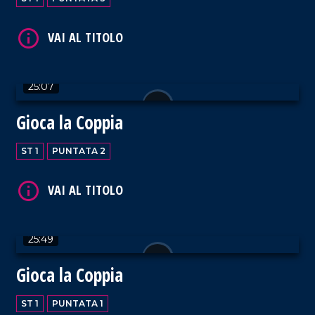
25:07
Gioca la Coppia
ST 1
PUNTATA 2
25:49
Gioca la Coppia
ST 1
PUNTATA 1