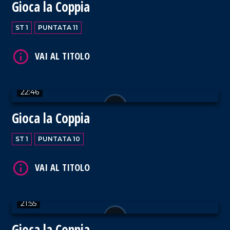
Gioca la Coppia
ST 1
PUNTATA 11
VAI AL TITOLO
22:46
Gioca la Coppia
ST 1
PUNTATA 10
VAI AL TITOLO
21:55
Gioca la Coppia