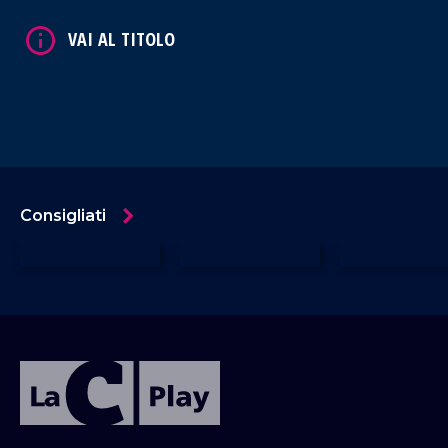
Consigliati