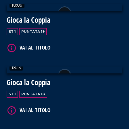
18:09
Gioca la Coppia
VAI AL TITOLO
ST 1
PUNTATA 19
18:13
VAI AL TITOLO
Gioca la Coppia
ST 1
PUNTATA 18
VAI AL TITOLO