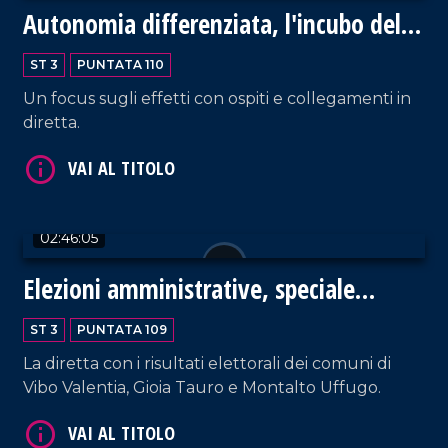
Autonomia differenziata, l'incubo della
sanità calabrese
ST 3
PUNTATA 110
Un focus sugli effetti con ospiti e collegamenti in
diretta.
VAI AL TITOLO
02:46:05
Elezioni amministrative, speciale
ballottaggio
ST 3
PUNTATA 109
VAI AL TITOLO
La diretta con i risultati elettorali dei comuni di
Vibo Valentia, Gioia Tauro e Montalto Uffugo.