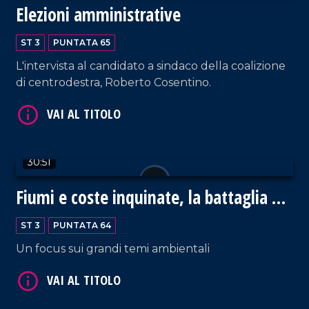
Elezioni amministrative
VAI AL TITOLO
ST 3
PUNTATA 65
L'intervista al candidato a sindaco della coalizione
di centrodestra, Roberto Cosentino.
30:51
VAI AL TITOLO
Fiumi e coste inquinate, la battaglia di
Legambiente
ST 3
PUNTATA 64
Un focus sui grandi temi ambientali