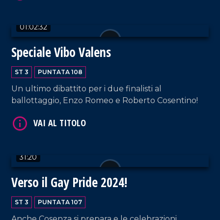
01:02:32
Speciale Vibo Valens
VAI AL TITOLO
ST 3
PUNTATA 108
Un ultimo dibattito per i due finalisti al
ballottaggio, Enzo Romeo e Roberto Cosentino!
31:20
VAI AL TITOLO
Verso il Gay Pride 2024!
ST 3
PUNTATA 107
Anche Cosenza si prepara e le celebrazioni