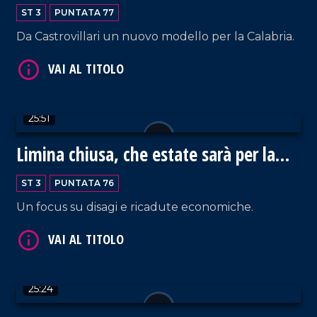
ST 3
PUNTATA 77
Da Castrovillari un nuovo modello per la Calabria.
VAI AL TITOLO
25:51
Limina chiusa, che estate sarà per la
Locride?
VAI AL TITOLO
ST 3
PUNTATA 76
Un focus su disagi e ricadute economiche.
25:24
VAI AL TITOLO