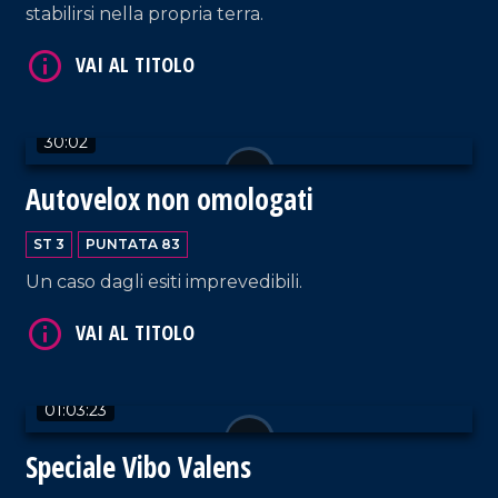
stabilirsi nella propria terra.
30:02
Autovelox non omologati
VAI AL TITOLO
ST 3
PUNTATA 83
Un caso dagli esiti imprevedibili.
01:03:23
Speciale Vibo Valens
VAI AL TITOLO