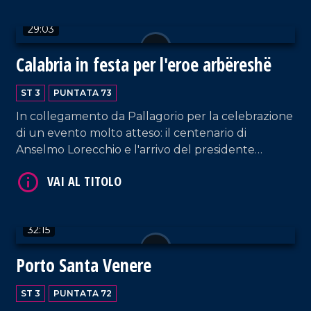
29:03
Calabria in festa per l'eroe arbëreshë
ST 3
PUNTATA 73
VAI AL TITOLO
In collegamento da Pallagorio per la celebrazione
di un evento molto atteso: il centenario di
Anselmo Lorecchio e l'arrivo del presidente
dell'Albania Bajram Begaj insieme al ministro
Antonio Tajani.
32:15
VAI AL TITOLO
Porto Santa Venere
ST 3
PUNTATA 72