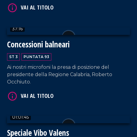
VAI AL TITOLO
37:16
Concessioni balneari
ST 3
PUNTATA 93
Ai nostri microfoni la presa di posizione del
VAI AL TITOLO
presidente della Regione Calabria, Roberto
Occhiuto.
01:01:45
Speciale Vibo Valens
VAI AL TITOLO