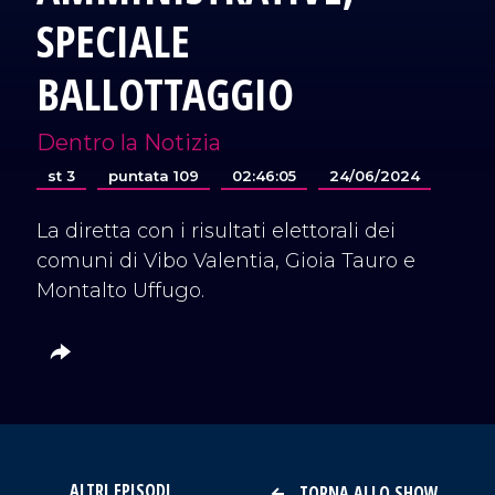
SPECIALE
BALLOTTAGGIO
Dentro la Notizia
st 3
puntata 109
02:46:05
24/06/2024
La diretta con i risultati elettorali dei
comuni di Vibo Valentia, Gioia Tauro e
Montalto Uffugo.
ALTRI EPISODI
TORNA ALLO SHOW
VAI AL TITOLO