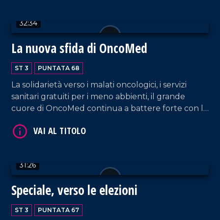
32:34
VAI AL TITOLO
La nuova sfida di OncoMed
ST 3
PUNTATA 68
La solidarietà verso i malati oncologici, i servizi
sanitari gratuiti per i meno abbienti, il grande
cuore di OncoMed continua a battere forte con la
realizzazione della Banca della parrucca.
VAI AL TITOLO
31:26
Speciale, verso le elezioni
ST 3
PUNTATA 67