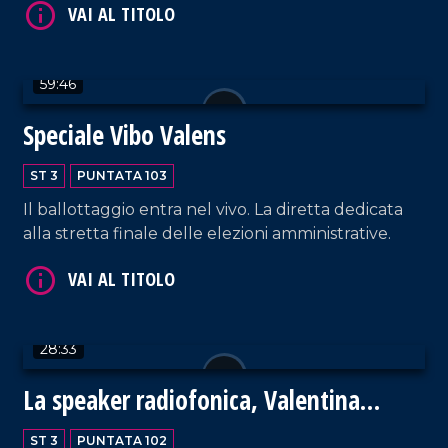
VAI AL TITOLO
59:46
Speciale Vibo Valens
ST 3
PUNTATA 103
Il ballottaggio entra nel vivo. La diretta dedicata
alla stretta finale delle elezioni amministrative.
VAI AL TITOLO
28:33
La speaker radiofonica, Valentina
Crudo, torna a casa
ST 3
PUNTATA 102
VAI AL TITOLO