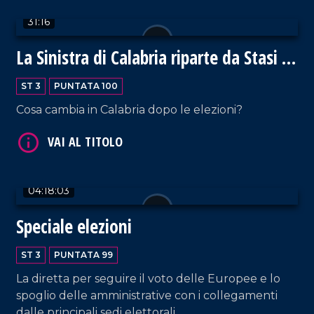
31:16
La Sinistra di Calabria riparte da Stasi e
Lucano
ST 3
PUNTATA 100
Cosa cambia in Calabria dopo le elezioni?
VAI AL TITOLO
04:18:03
Speciale elezioni
VAI AL TITOLO
ST 3
PUNTATA 99
La diretta per seguire il voto delle Europee e lo
spoglio delle amministrative con i collegamenti
dalle principali sedi elettorali.