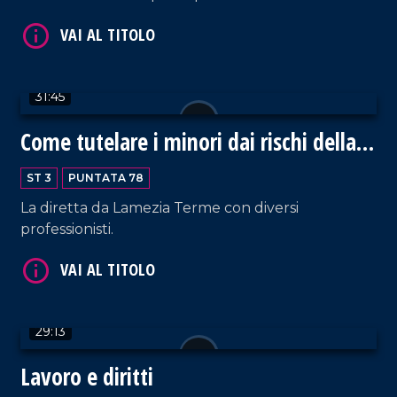
VAI AL TITOLO
31:45
Come tutelare i minori dai rischi della
Rete
ST 3
PUNTATA 78
La diretta da Lamezia Terme con diversi
professionisti.
VAI AL TITOLO
29:13
Lavoro e diritti