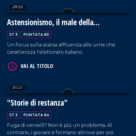
VAI AL TITOLO
28:53
Astensionismo, il male della
democrazia
ST 3
PUNTATA 85
Un focus sulla scarsa affluenza alle urne che
caratterizza l'elettorato italiano.
VAI AL TITOLO
30:21
"Storie di restanza"
ST 3
PUNTATA 84
Fuga di cervelli? Non è più un problema. Al
VAI AL TITOLO
contrario, i giovani si formano altrove per poi