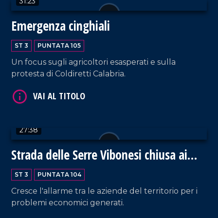
31:23
Emergenza cinghiali
VAI AL TITOLO
ST 3
PUNTATA 105
Un focus sugli agricoltori esasperati e sulla
protesta di Coldiretti Calabria.
27:38
VAI AL TITOLO
Strada delle Serre Vibonesi chiusa ai
mezzi pesanti
ST 3
PUNTATA 104
Cresce l'allarme tra le aziende del territorio per i
problemi economici generati.