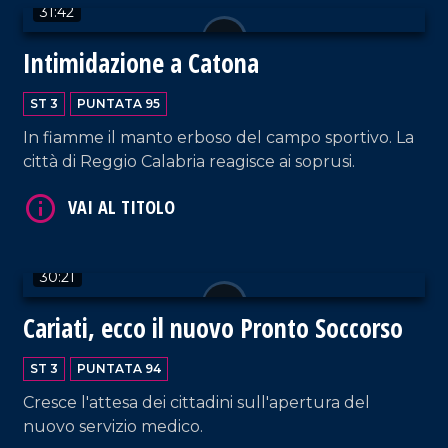
31:42
Intimidazione a Catona
VAI AL TITOLO
ST 3
PUNTATA 95
In fiamme il manto erboso del campo sportivo. La
città di Reggio Calabria reagisce ai soprusi.
30:21
VAI AL TITOLO
Cariati, ecco il nuovo Pronto Soccorso
ST 3
PUNTATA 94
Cresce l'attesa dei cittadini sull'apertura del
nuovo servizio medico.