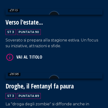
29:13
Verso l'estate...
ST 3
PUNTATA 90
VAI AL TITOLO
Soverato si prepara alla stagione estiva. Un focus
su iniziative, attrazioni e sfide.
28:58
Droghe, il Fentanyl fa paura
VAI AL TITOLO
ST 3
PUNTATA 89
La "droga degli zombie" si diffonde anche in