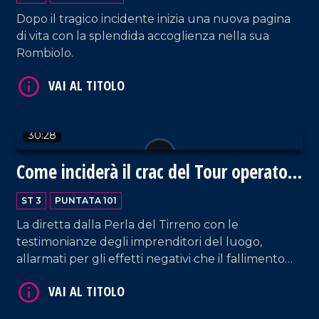
Dopo il tragico incidente inizia una nuova pagina
di vita con la splendida accoglienza nella sua
Rombiolo.
30:28
VAI AL TITOLO
Come inciderà il crac del Tour operator
tedesco Fit sul turismo calabrese?
ST 3
PUNTATA 101
La diretta dalla Perla del Tirreno con le
testimonianze degli imprenditori del luogo,
allarmati per gli effetti negativi che il fallimento
del colosso potrà avere sulle proprie attività.
VAI AL TITOLO