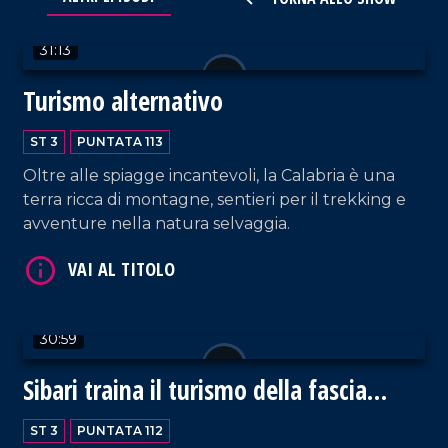
31:13
Turismo alternativo
ST 3
PUNTATA 113
Oltre alle spiagge incantevoli, la Calabria è una
terra ricca di montagne, sentieri per il trekking e
VAI AL TITOLO
avventure nella natura selvaggia.
30:59
Sibari traina il turismo della fascia
VAI AL TITOLO
ionica
ST 3
PUNTATA 112