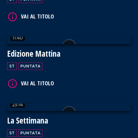
VAI AL TITOLO
11:40
Edizione Mattina
VAI AL TITOLO
ST
PUNTATA
23:14
VAI AL TITOLO
La Settimana
ST
PUNTATA