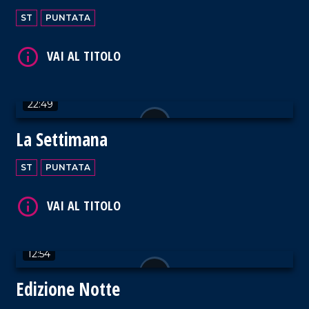
ST
PUNTATA
VAI AL TITOLO
22:49
La Settimana
VAI AL TITOLO
ST
PUNTATA
12:54
VAI AL TITOLO
Edizione Notte