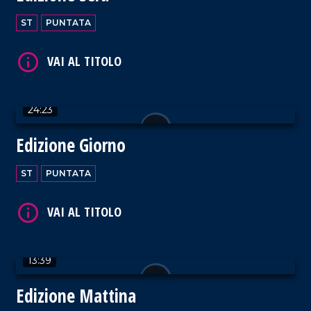
VAI AL TITOLO
ST
PUNTATA
24:23
VAI AL TITOLO
Edizione Giorno
ST
PUNTATA
VAI AL TITOLO
13:39
Edizione Mattina