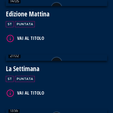
14:05
Edizione Mattina
ST
PUNTATA
VAI AL TITOLO
21:02
La Settimana
VAI AL TITOLO
ST
PUNTATA
13:55