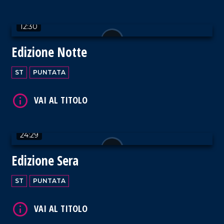
12:30
Edizione Notte
VAI AL TITOLO
ST
PUNTATA
24:29
VAI AL TITOLO
Edizione Sera
ST
PUNTATA
VAI AL TITOLO