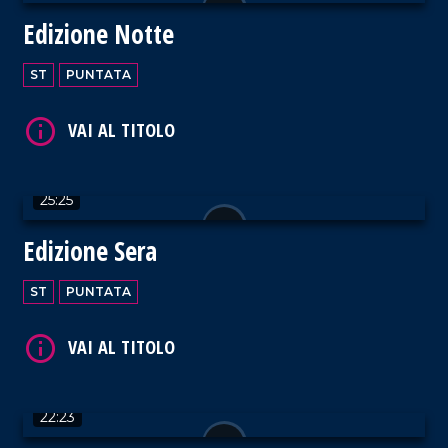
Edizione Notte
VAI AL TITOLO
ST
PUNTATA
25:25
VAI AL TITOLO
Edizione Sera
ST
PUNTATA
VAI AL TITOLO
22:23