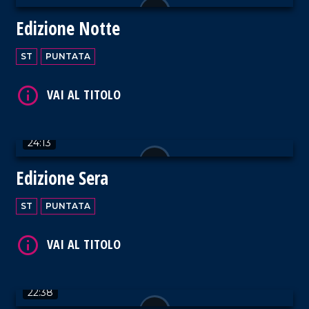
VAI AL TITOLO
Edizione Notte
ST
PUNTATA
VAI AL TITOLO
24:13
Edizione Sera
ST
PUNTATA
VAI AL TITOLO
22:38