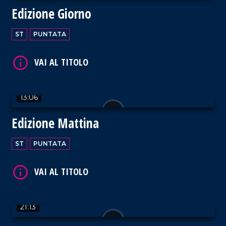
Edizione Giorno
ST
PUNTATA
VAI AL TITOLO
13:06
Edizione Mattina
VAI AL TITOLO
ST
PUNTATA
21:13
VAI AL TITOLO