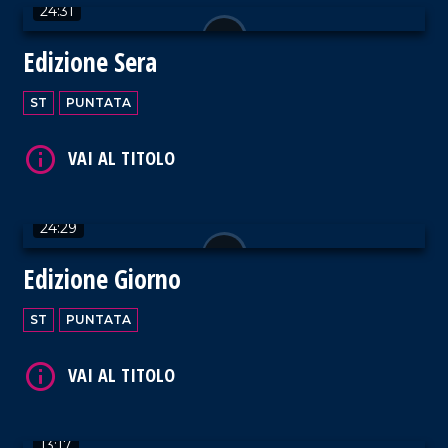
24:31
Edizione Sera
VAI AL TITOLO
ST
PUNTATA
24:29
VAI AL TITOLO
Edizione Giorno
ST
PUNTATA
VAI AL TITOLO
13:17