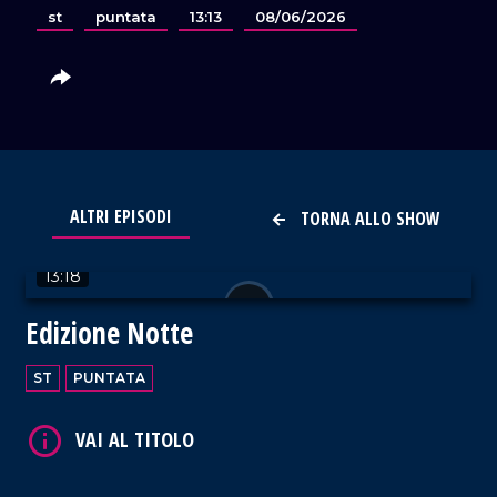
st
puntata
13:13
08/06/2026
ALTRI EPISODI
TORNA ALLO SHOW
VAI AL TITOLO
13:18
Edizione Notte
ST
PUNTATA
VAI AL TITOLO