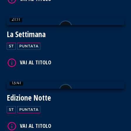
21:11
La Settimana
VAI AL TITOLO
ST
PUNTATA
13:41
VAI AL TITOLO
Edizione Notte
ST
PUNTATA