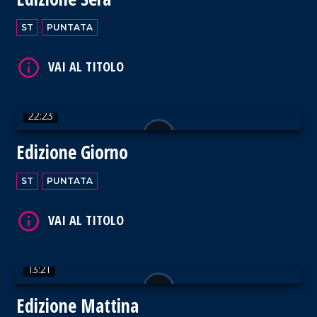
ST
PUNTATA
VAI AL TITOLO
22:23
Edizione Giorno
VAI AL TITOLO
ST
PUNTATA
13:21
VAI AL TITOLO
Edizione Mattina