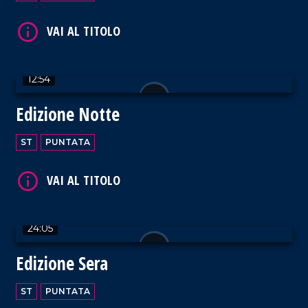
VAI AL TITOLO
12:54
Edizione Notte
ST
PUNTATA
VAI AL TITOLO
24:05
Edizione Sera
VAI AL TITOLO
ST
PUNTATA