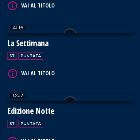
VAI AL TITOLO
23:14
La Settimana
ST
PUNTATA
VAI AL TITOLO
13:39
Edizione Notte
VAI AL TITOLO
ST
PUNTATA