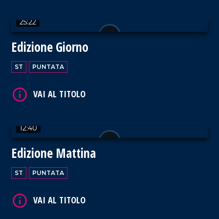
VAI AL TITOLO
25:22
Edizione Giorno
ST
PUNTATA
VAI AL TITOLO
12:40
Edizione Mattina
VAI AL TITOLO
ST
PUNTATA