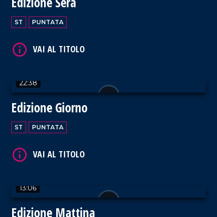
Edizione Sera
VAI AL TITOLO
ST
PUNTATA
22:38
VAI AL TITOLO
Edizione Giorno
ST
PUNTATA
VAI AL TITOLO
13:06
Edizione Mattina