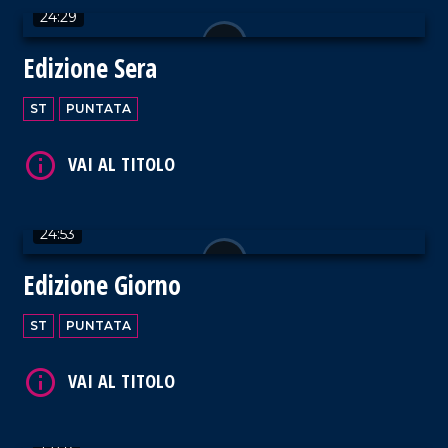
24:29
Edizione Sera
ST
PUNTATA
VAI AL TITOLO
24:53
Edizione Giorno
VAI AL TITOLO
ST
PUNTATA