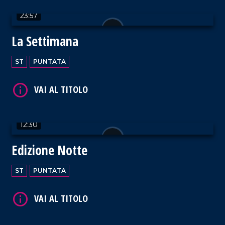
23:57
VAI AL TITOLO
La Settimana
ST
PUNTATA
VAI AL TITOLO
12:30
Edizione Notte
ST
PUNTATA
VAI AL TITOLO