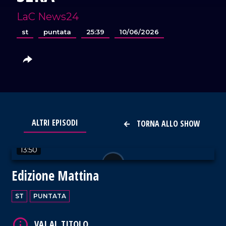
LaC News24
st
puntata
25:39
10/06/2026
VAI AL TITOLO
ALTRI EPISODI
TORNA ALLO SHOW
13:50
Edizione Mattina
ST
PUNTATA
VAI AL TITOLO