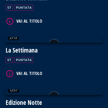
ST
PUNTATA
VAI AL TITOLO
21:13
La Settimana
ST
PUNTATA
VAI AL TITOLO
12:57
Edizione Notte
VAI AL TITOLO