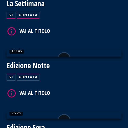
VAI AL TITOLO
La Settimana
ST
PUNTATA
VAI AL TITOLO
13:08
Edizione Notte
ST
PUNTATA
VAI AL TITOLO
25:25
Edizione Sera