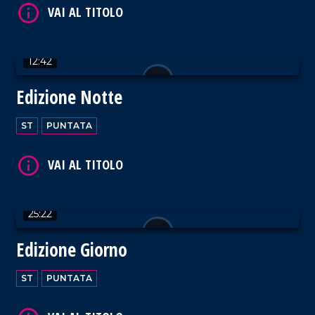
VAI AL TITOLO
12:42
Edizione Notte
ST
PUNTATA
VAI AL TITOLO
25:22
Edizione Giorno
VAI AL TITOLO
ST
PUNTATA