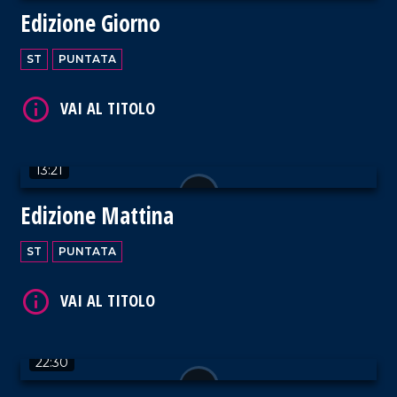
Edizione Giorno
ST
PUNTATA
VAI AL TITOLO
13:21
Edizione Mattina
VAI AL TITOLO
ST
PUNTATA
22:30