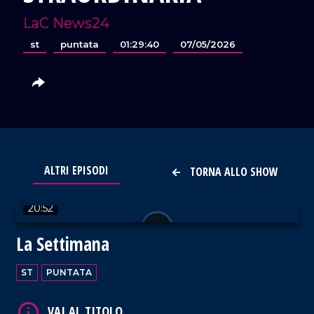
LaC News24
st
puntata
01:29:40
07/05/2026
VAI AL TITOLO
ALTRI EPISODI
TORNA ALLO SHOW
20:52
La Settimana
ST
PUNTATA
VAI AL TITOLO