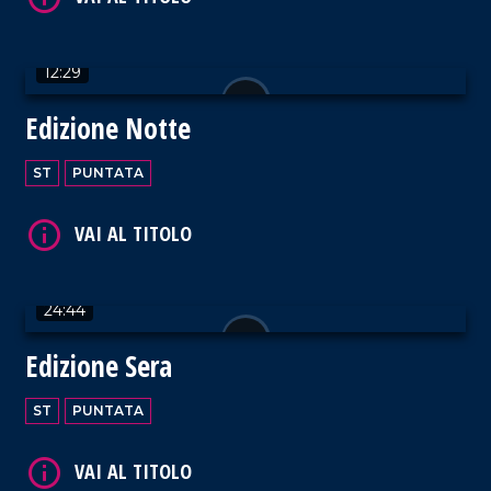
12:29
Edizione Notte
VAI AL TITOLO
ST
PUNTATA
24:44
VAI AL TITOLO
Edizione Sera
ST
PUNTATA