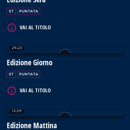
ST
PUNTATA
VAI AL TITOLO
24:23
Edizione Giorno
VAI AL TITOLO
ST
PUNTATA
13:39
Edizione Mattina