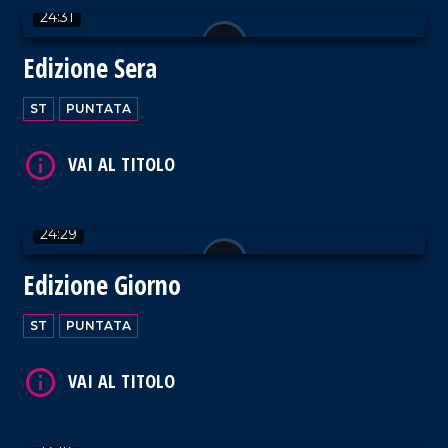
24:31
Edizione Sera
ST
PUNTATA
VAI AL TITOLO
24:29
Edizione Giorno
VAI AL TITOLO
ST
PUNTATA