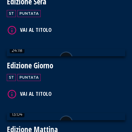
Edizione Sera
VAI AL TITOLO
ST
PUNTATA
24:18
VAI AL TITOLO
Edizione Giorno
ST
PUNTATA
VAI AL TITOLO
13:04
Edizione Mattina