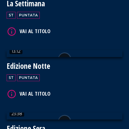
VAI AL TITOLO
La Settimana
ST
PUNTATA
VAI AL TITOLO
13:12
Edizione Notte
ST
PUNTATA
VAI AL TITOLO
23:38
Edizione Sera