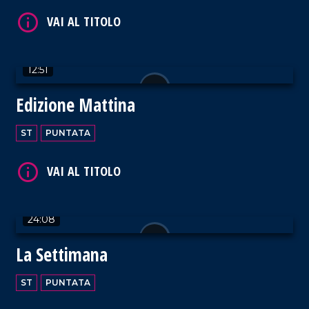
12:51
VAI AL TITOLO
Edizione Mattina
ST
PUNTATA
VAI AL TITOLO
24:08
La Settimana
ST
PUNTATA