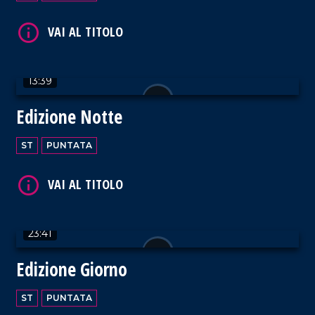
VAI AL TITOLO
13:39
Edizione Notte
ST
PUNTATA
VAI AL TITOLO
23:41
Edizione Giorno
VAI AL TITOLO
ST
PUNTATA