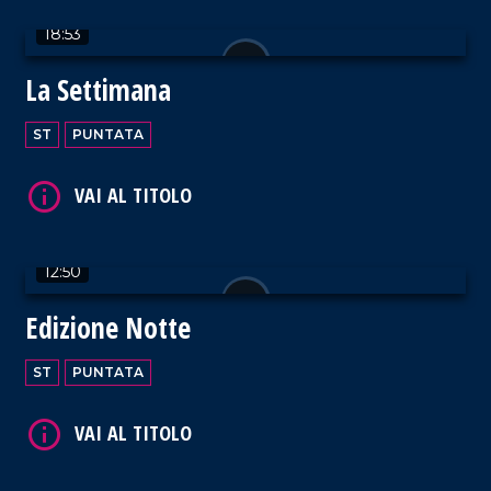
18:53
VAI AL TITOLO
La Settimana
ST
PUNTATA
VAI AL TITOLO
12:50
Edizione Notte
ST
PUNTATA
VAI AL TITOLO