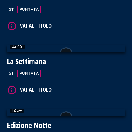
ST
PUNTATA
VAI AL TITOLO
22:49
La Settimana
ST
PUNTATA
VAI AL TITOLO
12:54
Edizione Notte
VAI AL TITOLO