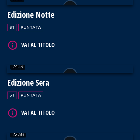
Edizione Notte
VAI AL TITOLO
ST
PUNTATA
24:13
VAI AL TITOLO
Edizione Sera
ST
PUNTATA
VAI AL TITOLO
22:38