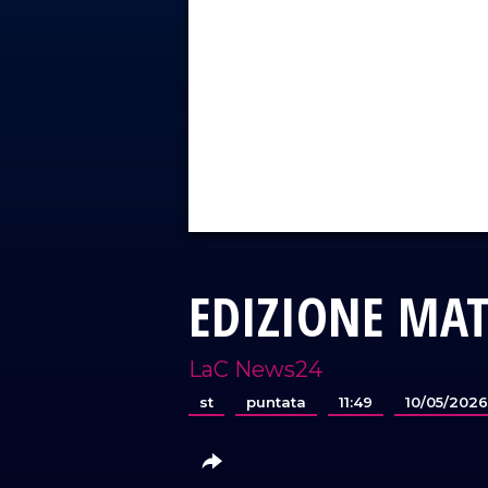
EDIZIONE MA
LaC News24
st
puntata
11:49
10/05/202