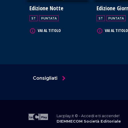
Edizione Notte
Edizione Gior
ST
PUNTATA
ST
PUNTATA
VAI AL TITOLO
VAI AL TITOLO
Consigliati
Lacplay.it © - Accedi e ti accende!
DIEMMECOM Società Editoriale