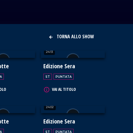
TORNA ALLO SHOW
24:13
otte
Edizione Sera
A
ST
PUNTATA
TOLO
VAI AL TITOLO
24:02
otte
Edizione Sera
A
ST
PUNTATA