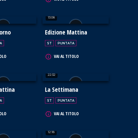
13:08
iorno
Edizione Mattina
A
ST
PUNTATA
TOLO
VAI AL TITOLO
22:32
attina
La Settimana
A
ST
PUNTATA
TOLO
VAI AL TITOLO
12:18