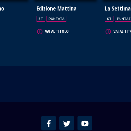
no
Edizione Mattina
La Settim
ST
PUNTATA
ST
PUNTAT
VAI AL TITOLO
VAI AL TI