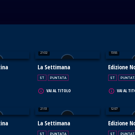
21:02
13:55
tina
La Settimana
Edizione N
ST
PUNTATA
ST
PUNTAT
VAI AL TITOLO
VAI AL TI
21:13
12:57
tina
La Settimana
Edizione N
ST
PUNTATA
ST
PUNTAT