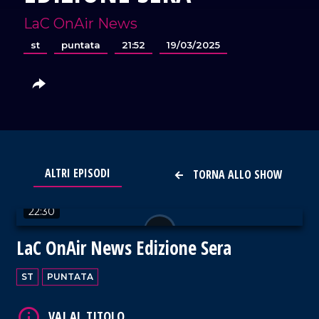
LaC OnAir News
st
puntata
21:52
19/03/2025
VAI AL TITOLO
ALTRI EPISODI
TORNA ALLO SHOW
22:30
LaC OnAir News Edizione Sera
ST
PUNTATA
VAI AL TITOLO