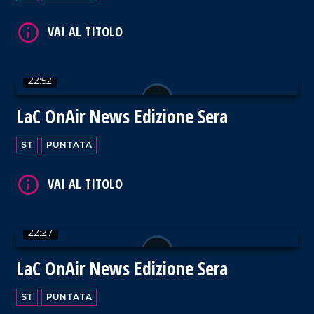
VAI AL TITOLO
22:52
LaC OnAir News Edizione Sera
ST
PUNTATA
VAI AL TITOLO
22:27
LaC OnAir News Edizione Sera
VAI AL TITOLO
ST
PUNTATA