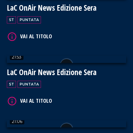
LaC OnAir News Edizione Sera
ST
PUNTATA
VAI AL TITOLO
21:53
LaC OnAir News Edizione Sera
VAI AL TITOLO
ST
PUNTATA
21:06