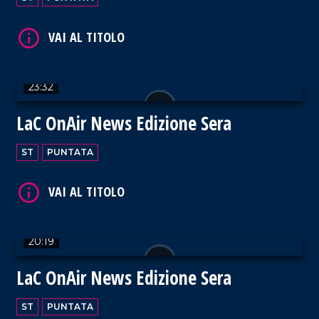
VAI AL TITOLO
23:32
LaC OnAir News Edizione Sera
VAI AL TITOLO
ST
PUNTATA
20:19
VAI AL TITOLO
LaC OnAir News Edizione Sera
ST
PUNTATA