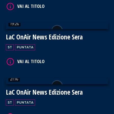
19:26
LaC OnAir News Edizione Sera
VAI AL TITOLO
ST
PUNTATA
21:16
VAI AL TITOLO
LaC OnAir News Edizione Sera
ST
PUNTATA