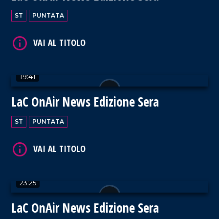
ST
PUNTATA
VAI AL TITOLO
19:41
LaC OnAir News Edizione Sera
ST
PUNTATA
VAI AL TITOLO
23:25
LaC OnAir News Edizione Sera
VAI AL TITOLO