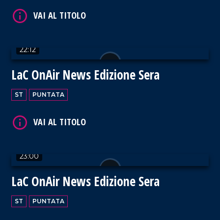
22:12
VAI AL TITOLO
LaC OnAir News Edizione Sera
ST
PUNTATA
VAI AL TITOLO
23:00
LaC OnAir News Edizione Sera
ST
PUNTATA