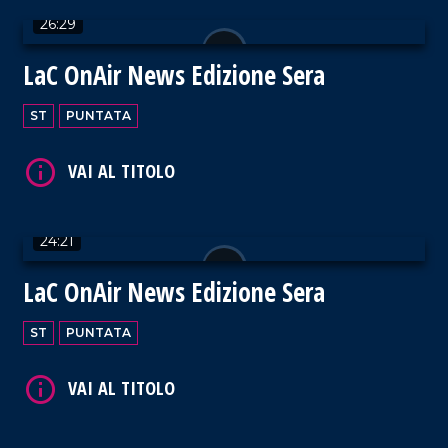
26:29
LaC OnAir News Edizione Sera
VAI AL TITOLO
ST
PUNTATA
24:21
VAI AL TITOLO
LaC OnAir News Edizione Sera
ST
PUNTATA