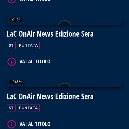
21:31
LaC OnAir News Edizione Sera
VAI AL TITOLO
ST
PUNTATA
23:04
VAI AL TITOLO
LaC OnAir News Edizione Sera
ST
PUNTATA