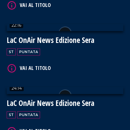
VAI AL TITOLO
22:16
LaC OnAir News Edizione Sera
ST
PUNTATA
VAI AL TITOLO
24:14
LaC OnAir News Edizione Sera
VAI AL TITOLO
ST
PUNTATA