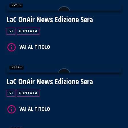
22:16
LaC OnAir News Edizione Sera
ST
PUNTATA
VAI AL TITOLO
21:04
LaC OnAir News Edizione Sera
VAI AL TITOLO
ST
PUNTATA