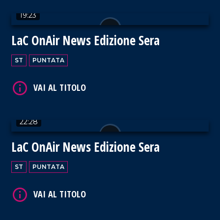
19:23
VAI AL TITOLO
LaC OnAir News Edizione Sera
ST
PUNTATA
VAI AL TITOLO
22:28
LaC OnAir News Edizione Sera
ST
PUNTATA
VAI AL TITOLO