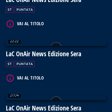
ST
PUNTATA
VAI AL TITOLO
22:22
LaC OnAir News Edizione Sera
VAI AL TITOLO
ST
PUNTATA
21:04
VAI AL TITOLO
LaC OnAir News Edizione Sera