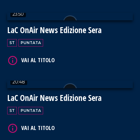
VAI AL TITOLO
23:50
LaC OnAir News Edizione Sera
ST
PUNTATA
VAI AL TITOLO
20:48
LaC OnAir News Edizione Sera
VAI AL TITOLO
ST
PUNTATA