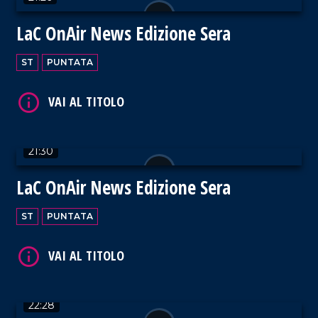
LaC OnAir News Edizione Sera
VAI AL TITOLO
ST
PUNTATA
21:30
VAI AL TITOLO
LaC OnAir News Edizione Sera
ST
PUNTATA
VAI AL TITOLO
22:28