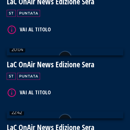
LaC OnAir News Edizione Sera
VAI AL TITOLO
ST
PUNTATA
20:04
VAI AL TITOLO
LaC OnAir News Edizione Sera
ST
PUNTATA
VAI AL TITOLO
22:42
LaC OnAir News Edizione Sera