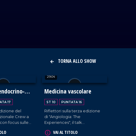
TORNA ALLO SHOW
29:04
endocrino-
Medicina vascolare
he
ATA 17
ST 10
PUNTATA 16
dizione del
Riflettori sulla terza edizione
zionale Crew a
di "Angiologia: The
con focus sulle
Experiences", il talk
nnovazioni
organizzato dal dott. Elia
TOLO
VAI AL TITOLO
per le patologie
Diaco, specialista in