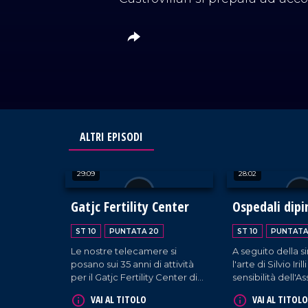
ALTRI EPISODI
29:09
28:02
Gatjc Fertility Center
Ospedali dipi
ST 10
PUNTATA 20
ST 10
PUNTATA
Le nostre telecamere si
A seguito della si
posano sui 35 anni di attività
l'arte di Silvio Irilli
per il Gatjc Fertility Center di
sensibilità dell'A
Gioia Tauro, esempio di
Luce di Luna, la P
VAI AL TITOLO
VAI AL TITOLO
eccellenza sanitaria
Castrovillari si p