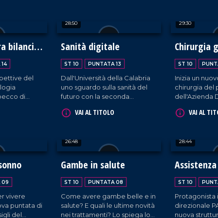
ogetto
integrata con focus sui
endocrino-me
.
benefici della medicina
28:50
29:30
termale.
a bilanci e
Sanità digitale
Chirurgia 
 14
ST 10
PUNTATA 13
ST 10
PUNT
spettive del
Dall'Università della Calabria
Inizia un nuov
logia
uno sguardo sulla sanità del
chirurgia del 
becco di
futuro con la seconda
dell'Azienda 
o dal
edizione degli Stati Generali
Catanzaro sot
VAI AL TITOLO
VAI AL TI
e Torella.
della Sanità digitale e
direttore Seb
terapie digitali.
Vaccarisi, un 
chirurgia ad
26:48
28:44
complessa e n
rene.
 sonno
Gambe in salute
Assistenza
 09
ST 10
PUNTATA 08
ST 10
PUNT
r vivere
Come avere gambe belle e in
Protagonista 
ova puntata di
salute? E quali le ultime novità
direzionale PA
igli del
nei trattamenti? Lo spiega lo
nuova struttu