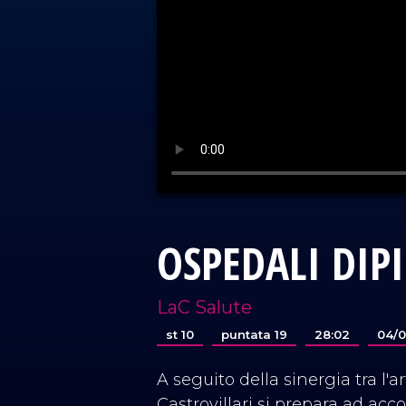
OSPEDALI DIP
LaC Salute
st 10
puntata 19
28:02
04/
A seguito della sinergia tra l'ar
Castrovillari si prepara ad acco