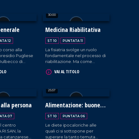
taboliche.
angiologia e medicina
vascolare, a Gizzeria.
30:00
generale
Medicina Riabilitativa
ATA 12
ST 10
PUNTATA 11
o corso alla
La fisiatria svolge un ruolo
presidio Pugliese
fondamentale nel processo di
Dulbecco di
riabilitazione. Ma come
to la guida del
interviene il fisiatra per
TOLO
VAI AL TITOLO
astiano
migliorare la qualità di vita dei
riferimento nella
pazienti? Ne parliamo in
dominale
questa puntata di LaC Salute
25:57
el trapianto di
con il professore di medicina
fisica e riabilitativa dell'Umg,
Alessandro De Sire.
 alla persona
Alimentazione: buone
pratiche e falsi miti
ATA 07
ST 10
PUNTATA 06
il centro
Le diete ipocaloriche alle
.RI.SAN, la
quali ci si sottopone per
ra catanzarese
superare la tanto temuta