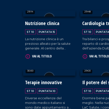
riconosciuta a livello
accogliere il pr
internazionale e su iniziativa
"Ospedali Dipinti"
29:14
29:48
del Direttore Sanitario Tripodi
e del Direttore Amministrativo
Cremonese.
Nutrizione clinica
Cardiologia tr
prospettive
ST 10
PUNTATA 15
ST 10
PUNTATA
La nutrizione clinica è un
Tra bilanci e pro
prezioso alleato per la salute
reparto di cardio
generale. Al centro della
dell'azienda Dul
puntata i consigli del biologo
Catanzaro, dirett
VAI AL TITOLO
VAI AL TITOLO
nutrizionista Francesco
professore Daniel
Garritano. Spazio anche alla
testimonianza della paziente
30:00
29:03
Maria Pia Muglia e al
contributo della referente
regionale del Cfu Italia, Anna
Terapie innovative
Il potere del
Cerrigone.
ST 10
PUNTATA 10
ST 10
PUNTATA
Diverse eccellenze del
Dormire bene pe
mondo medico italiano si
meglio. Nella nu
sono date appuntamento a
LaC Salute, i cons