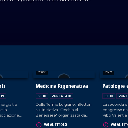
29:02
26:19
nti
Medicina Rigenerativa
Patologie 
metabolic
 19
ST 10
PUNTATA 18
ST 10
PUNT
nergia tra
Dalle Terme Luigiane, riflettori
La seconda e
 e la
sull'iniziativa "Occhio al
congresso na
ssociazione
Benessere" organizzata da
Vibo Valentia 
ediatria di
Aiorep e dedicata alla
più recenti i
VAI AL TITOLO
VAI AL TI
repara ad
medicina rigenerativa
terapeutiche 