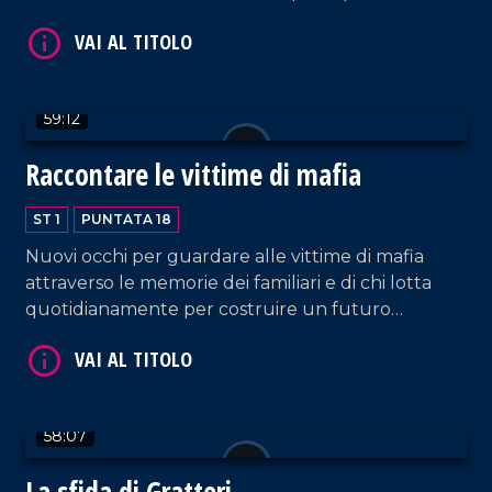
Alessandro Russo e i suoi ospiti.
VAI AL TITOLO
59:12
Raccontare le vittime di mafia
ST 1
PUNTATA 18
Nuovi occhi per guardare alle vittime di mafia
attraverso le memorie dei familiari e di chi lotta
quotidianamente per costruire un futuro
migliore. La redazione de LaCapitale racconterà i
VAI AL TITOLO
simboli di una nuova generazione. Montaggio e
Regia di Fabio Grimaldi e Daniel Caceres.
58:07
La sfida di Gratteri