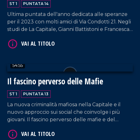
ST 1
PUNTATA 14
Ultima puntata dell'anno dedicata alle speranze
per il 2023 con molti amici di Via Condotti 21. Negli
VAI AL TITOLO
studi de La Capitale, Gianni Battistoni e Francesca
Di Carrobio.
54:55
Il fascino perverso delle Mafie
ST 1
PUNTATA 13
VAI AL TITOLO
La nuova criminalità mafiosa nella Capitale e il
nuovo approccio sui social che coinvolge i più
giovani. Il fascino perverso delle mafie e del
guadagno facile attraverso i nuovi miti lanciati
anche da alcune serie televisive. A cura di Giusy