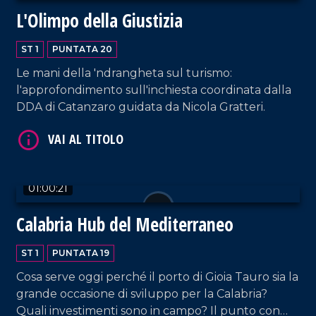
L'Olimpo della Giustizia
ST 1
PUNTATA 20
VAI AL TITOLO
Le mani della 'ndrangheta sul turismo:
l'approfondimento sull'inchiesta coordinata dalla
DDA di Catanzaro guidata da Nicola Gratteri.
01:00:21
Calabria Hub del Mediterraneo
VAI AL TITOLO
ST 1
PUNTATA 19
Cosa serve oggi perché il porto di Gioia Tauro sia la
grande occasione di sviluppo per la Calabria?
Quali investimenti sono in campo? Il punto con