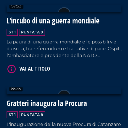
57:33
L'incubo di una guerra mondiale
VAI AL TITOLO
ST 1
PUNTATA 9
La paura di una guerra mondiale e le possibili vie
d'uscita, tra referendum e trattative di pace. Ospiti,
l'ambasciatore e presidente della NATO
Foundation Alessandro Minuto Rizzo e il generale
di brigata, Francesco Ippoliti. In studio Giusy
Criscuolo.
VAI AL TITOLO
55:25
Gratteri inaugura la Procura
ST 1
PUNTATA 8
L'inaugurazione della nuova Procura di Catanzaro