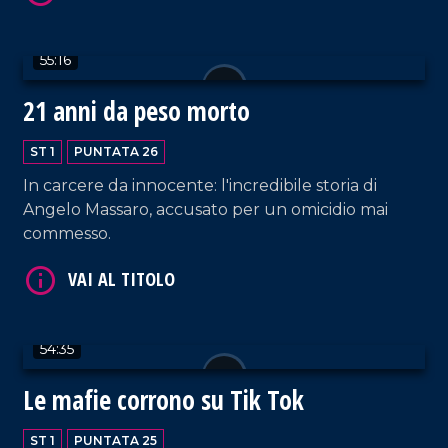
55:16
21 anni da peso morto
VAI AL TITOLO
ST 1
PUNTATA 26
In carcere da innocente: l'incredibile storia di
Angelo Massaro, accusato per un omicidio mai
commesso.
VAI AL TITOLO
54:35
Le mafie corrono su Tik Tok
ST 1
PUNTATA 25