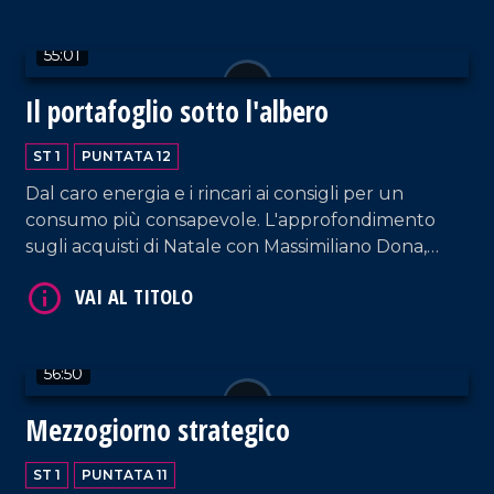
Criscuolo. Riprese e montaggio a cura di Daniel
Càceres
55:01
VAI AL TITOLO
Il portafoglio sotto l'albero
ST 1
PUNTATA 12
Dal caro energia e i rincari ai consigli per un
consumo più consapevole. L'approfondimento
sugli acquisti di Natale con Massimiliano Dona,
Presidente di Unione Nazionale Consumatori.
VAI AL TITOLO
56:50
Mezzogiorno strategico
ST 1
PUNTATA 11