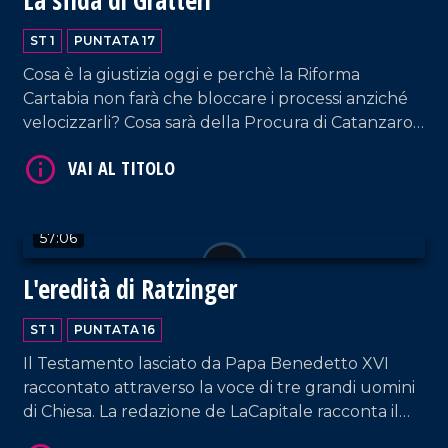
ST 1
PUNTATA 17
Cosa è la giustizia oggi e perchè la Riforma
VAI AL TITOLO
Cartabia non farà che bloccare i processi anziché
velocizzarli? Cosa sarà della Procura di Catanzaro
e delle indagini antimafia in Calabria, quando lui
sarà a Roma o a Napoli? Parla Nicola Gratteri,
Procuratore Capo di Catanzaro.
57:06
L'eredità di Ratzinger
VAI AL TITOLO
ST 1
PUNTATA 16
Il Testamento lasciato da Papa Benedetto XVI
raccontato attraverso la voce di tre grandi uomini
di Chiesa. La redazione de LaCapitale racconta il
Papa Emerito come non lo avete mai conosciuto.