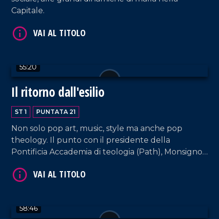
Capitale.
VAI AL TITOLO
55:20
Il ritorno dall'esilio
ST 1
PUNTATA 21
Non solo pop art, music, style ma anche pop
theology. Il punto con il presidente della
Pontificia Accademia di teologia (Path), Monsignor
VAI AL TITOLO
Antonio Staglianò.
58:46