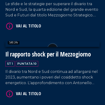
Le sfide e le strategie per superare il divario tra
Nord e Sud, la quarta edizione del grande evento
Sud e Futuri dal titolo Mezzogiorno Strategico.
VAI AL TITOLO
Riprese e montaggio di Daniel Cáceres e Fabio
Grimaldi.
58:36
Il rapporto shock per il Mezzogiorno
ST 1
PUNTATA 10
VAI AL TITOLO
Il divario tra Nord e Sud continua ad allargarsi nel
2023, aumentano i poveri del cosiddetto shock
energetico. L'approfondimento con Antonello
Colosimo, giudice della Corte dei Conti ospite di
Alessandro Russo