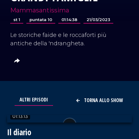
Mammasantissima
st 1
puntata 10
01:14:38
21/03/2023
Le storiche faide e le roccaforti più
antiche della 'ndrangheta.
ALTRI EPISODI
TORNA ALLO SHOW
VAI AL TITOLO
01:13:13
Il diario