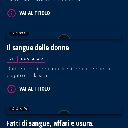
VAI AL TITOLO
01:14:01
Il sangue delle donne
ST 1
PUNTATA 7
VAI AL TITOLO
Donne boss, donne ribelli e donne che hanno
pagato con la vita.
01:05:25
Fatti di sangue, affari e usura.
VAI AL TITOLO