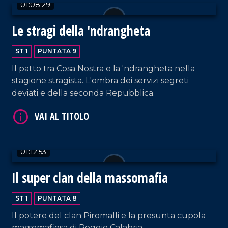
01:08:29
Le stragi della 'ndrangheta
VAI AL TITOLO
ST 1
PUNTATA 9
Il patto tra Cosa Nostra e la 'ndrangheta nella
stagione stragista. L'ombra dei servizi segreti
deviati e della seconda Repubblica.
VAI AL TITOLO
01:12:53
Il super clan della massomafia
ST 1
PUNTATA 8
Il potere del clan Piromalli e la presunta cupola
massomafiosa di Reggio Calabria.