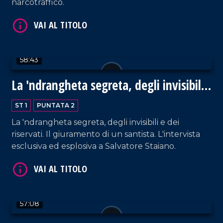
narcotraffico.
58:43
La 'ndrangheta segreta, degli invisibili
e dei riservati
ST 1
PUNTATA 2
La 'ndrangheta segreta, degli invisibili e dei
riservati. Il giuramento di un santista. L'intervista
esclusiva ed esplosiva a Salvatore Staiano.
57:08