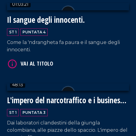
01:03:21
Il sangue degli innocenti.
ST 1
PUNTATA 4
Come la 'ndrangheta fa paura e il sangue degli
innocenti.
VAI AL TITOLO
48:13
L'impero del narcotraffico e i business
miliardari della 'ndrangheta
ST 1
PUNTATA 3
Dai laboratori clandestini della giungla
colombiana, alle piazze dello spaccio. L'impero del