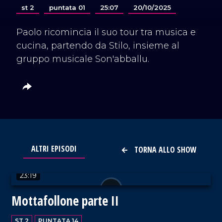
st 2
puntata 01
25:07
20/10/2025
Paolo ricomincia il suo tour tra musica e
cucina, partendo da Stilo, insieme al
gruppo musicale Son'abballu.
ALTRI EPISODI
TORNA ALLO SHOW
VAI AL TITOLO
23:19
Mottafollone parte II
ST 2
PUNTATA 14