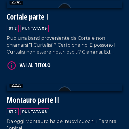
25:45
Cortale parte I
VAI AL TITOLO
ST 2
PUNTATA 09
Può una band proveniente da Cortale non
chiamarsi "I Curtalisi"? Certo che no. E possono I
Curtalisi non essere nostri ospiti? Giammai. Ed
eccoli, allora, protagonisti della nuova puntata.
22:25
VAI AL TITOLO
Montauro parte II
ST 2
PUNTATA 08
Da oggi Montauro ha dei nuovi cuochi: i Taranta
Jonica!