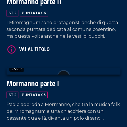
Mormanno parte II
ST 2
PUNTATA 06
VAI AL TITOLO
I Miromagnum sono protagonisti anche di questa
seconda puntata dedicata al comune cosentino,
ma questa volta anche nelle vesti di cuochi.
23:07
Mormanno parte I
VAI AL TITOLO
ST 2
PUNTATA 05
Paolo approda a Mormanno, che tra la musica folk
dei Miromagnum e una chiacchiera con un
passante qua e là, diventa un polo di sano
intrattenimento.