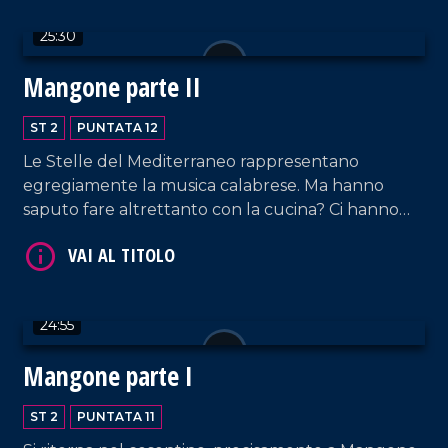
25:30
Mangone parte II
VAI AL TITOLO
ST 2
PUNTATA 12
Le Stelle del Mediterraneo rappresentano
egregiamente la musica calabrese. Ma hanno
saputo fare altrettanto con la cucina? Ci hanno
provato, questo è da ammettere.
24:55
VAI AL TITOLO
Mangone parte I
ST 2
PUNTATA 11