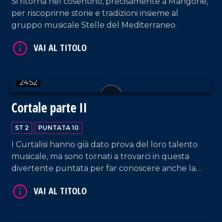
Si ritorna nel cosentino, precisamente a Mangone,
per riscoprirne storie e tradizioni insieme al
gruppo musicale Stelle del Mediterraneo.
VAI AL TITOLO
24:52
Cortale parte II
ST 2
PUNTATA 10
I Curtalisi hanno già dato prova del loro talento
VAI AL TITOLO
musicale, ma sono tornati a trovarci in questa
divertente puntata per far conoscere anche la
loro cucina.