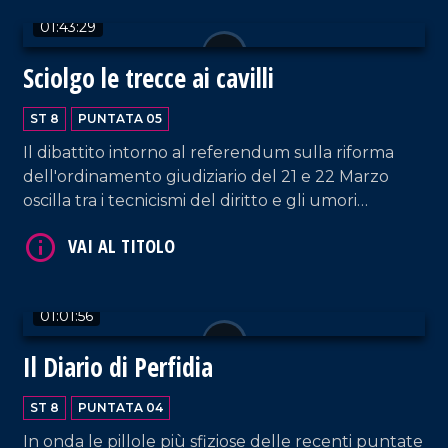
disdire, non senza rancori. E Marina Berlusconi lo
01:43:29
sa.
VAI AL TITOLO
Sciolgo le trecce ai cavilli
ST 8
PUNTATA 05
Il dibattito intorno al referendum sulla riforma
dell'ordinamento giudiziario del 21 e 22 Marzo
oscilla tra i tecnicismi del diritto e gli umori
popolari degli opposti fronti. Cosicché le cavillosità
della scienza giuridica finiscono con lo schiantarsi
sull'asfalto dell'emotività pubblica. Un tratto tipico
delle consultazioni referendarie che, questa volta,
01:01:56
tocca più che mai nervi scoperti e scatena le
estreme partigianerie. Mentre nel mondo ardono
Il Diario di Perfidia
fuochi ben più possenti.
ST 8
PUNTATA 04
In onda le pillole più sfiziose delle recenti puntate