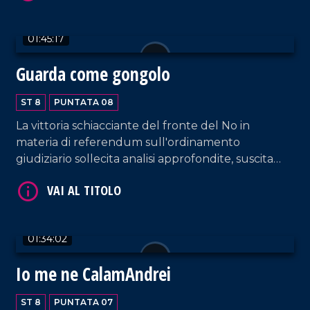
VAI AL TITOLO
01:45:17
Guarda come gongolo
ST 8
PUNTATA 08
La vittoria schiacciante del fronte del No in
materia di referendum sull'ordinamento
giudiziario sollecita analisi approfondite, suscita
interrogativi circa i futuri scenari politici di
VAI AL TITOLO
maggioranza e opposizione. Chi pagherà lo scotto
di una così vistosa debacle? Non tutto è come
sembra. Intanto c'è chi esulta.
01:34:02
Io me ne CalamAndrei
ST 8
PUNTATA 07