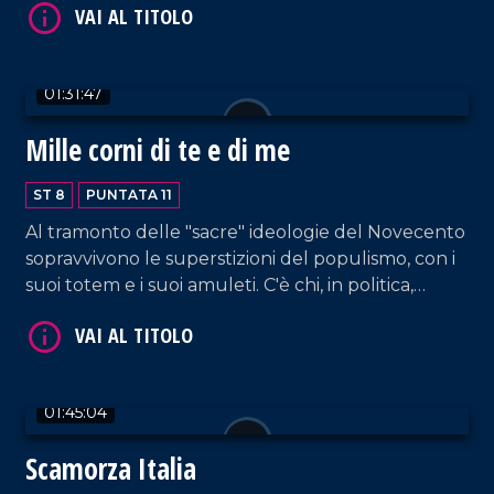
stesso. Alla vigilia della consultazione elettorale
che, a maggio, eleggerà il nuovo sindaco, luci e
VAI AL TITOLO
ombre di una realtà urbana affascinante e
01:31:47
complessa. Intanto, le piazze di Milano ardono di
opposte passioni.
Mille corni di te e di me
ST 8
PUNTATA 11
Al tramonto delle "sacre" ideologie del Novecento
sopravvivono le superstizioni del populismo, con i
suoi totem e i suoi amuleti. C'è chi, in politica,
VAI AL TITOLO
esorcizza la "mala sorte" e tenta la fortuna
compiacendo le pulsioni popolari. Tutto ciò senza
particolare ingegno e senza guizzo. E poi c'è chi,
fatalisticamente, si affida ad altri poteri e fa gli
01:45:04
scongiuri, dentro un'ininterrotta campagna
elettorale. Fighi o sfigati?
Scamorza Italia