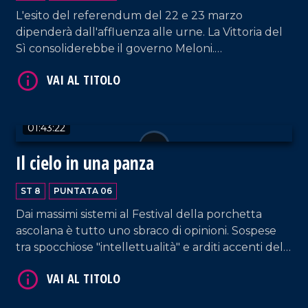
L'esito del referendum del 22 e 23 marzo
dipenderà dall'affluenza alle urne. La Vittoria del
VAI AL TITOLO
Sì consoliderebbe il governo Meloni.
Specularmente, la sconfitta del fronte del No
potrebbe ingenerare, a sinistra, una sorta di resa
dei conti tra chi si è speso e chi è apparso troppo
timido. Qualcuno dovrà andarsene? Claudio
01:43:22
Baglioni, padre costituente degli amori finiti, lo
aveva detto, anni orsono, cantando l'eventualità di
Il cielo in una panza
dover mollare. "Lo faccio, sai. Lo faccio, sai, ma tu
che vuoi?"
VAI AL TITOLO
ST 8
PUNTATA 06
Dai massimi sistemi al Festival della porchetta
ascolana è tutto uno sbraco di opinioni. Sospese
tra spocchiose "intellettualità" e arditi accenti del
popolo parlante. Dentro un malinteso senso della
democrazia. Dalla riforma Nordio alla ennesima
guerra di Medio Oriente, ciascuno ha da dire e