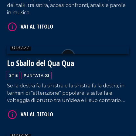
del talk, tra satira, accesi confronti, analisi e parole
in musica.
01:37:27
Lo Sballo del Qua Qua
ST 8
PUNTATA 03
Se la destra fa la sinistra e la sinistra fa la destra, in
termini di "attenzione" popolare, si saltella e
volteggia di brutto tra un'idea e il suo contrario.
Dalla giustizia alla sicurezza, dalle politiche del
welfare a quelle del mercato, passando per il
costume, grande è la confusione sotto il cielo.
Tutti sbarellano e si impaperano alla grande.
01:32:24