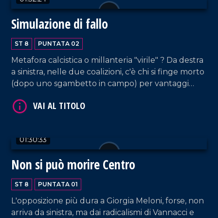
Intanto, a Reggio Calabria si aprono le danze vere
e proprie.
Simulazione di fallo
ST 8
PUNTATA 02
Metafora calcistica o millanteria "virile" ? Da destra
a sinistra, nelle due coalizioni, c'è chi si finge morto
(dopo uno sgambetto in campo) per vantaggi
antisportivi e chi gioca con l'avversario a chi "ce l'ha
più lungo". Tra estremismi e furbizie.
01:30:33
Non si può morire Centro
ST 8
PUNTATA 01
L'opposizione più dura a Giorgia Meloni, forse, non
arriva da sinistra, ma dai radicalismi di Vannacci e