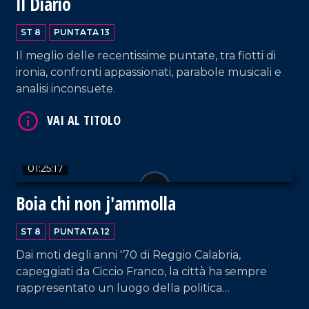
Il Diario
ST 8
PUNTATA 13
VAI AL TITOLO
Il meglio delle recentissime puntate, tra fiotti di
ironia, confronti appassionati, parabole musicali e
analisi inconsuete.
01:25:17
VAI AL TITOLO
Boia chi non j'ammolla
ST 8
PUNTATA 12
Dai moti degli anni '70 di Reggio Calabria,
capeggiati da Ciccio Franco, la città ha sempre
rappresentato un luogo della politica
particolarmente tormentato e mai identico a se