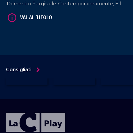
Domenico Furgiuele. Contemporaneamente, Elly
Schlein deve difendersi dai riformisti sulla giustizia.
Un'analisi tagliente sulle spinte interne che
minano gli equilibri di governo e opposizione.
Consigliati