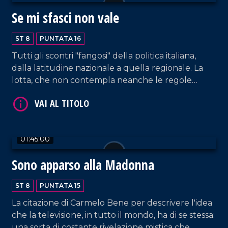
Se mi sfasci non vale
VAI AL TITOLO
ST 8
PUNTATA 16
Tutti gli scontri "fangosi" della politica italiana,
dalla latitudine nazionale a quella regionale. La
lotta, che non contempla neanche le regole
sportive del Mud Wrestling, è ormai una sorta di
corpo a corpo fatta di colpi bassi e di slealtà. Punta
a sfasciare. Soprattutto tra i cosiddetti "alleati" .
Con tanto di pubblico non pagante, che vuole
01:45:00
sangue e pretende il Crucifige.
VAI AL TITOLO
Sono apparso alla Madonna
ST 8
PUNTATA 15
La citazione di Carmelo Bene per descrivere l'idea
che la televisione, in tutto il mondo, ha di se stessa:
una sorta di costante rivelazione mistica che,