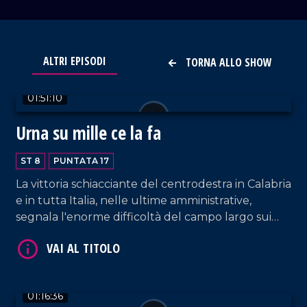
VAI AL TITOLO
ALTRI EPISODI
TORNA ALLO SHOW
01:51:10
Urna su mille ce la fa
ST 8
PUNTATA 17
La vittoria schiacciante del centrodestra in Calabria
e in tutta Italia, nelle ultime amministrative,
VAI AL TITOLO
segnala l'enorme difficoltà del campo largo sui
territori. Meno male che c'è Vincenzo De Luca a
Salerno: Uno e Trino. E Forza Italia, alle nostre
latitudini, fa il botto. In controtendenza rispetto
alle "quote di sovranità" della coalizione di
01:16:36
governo.