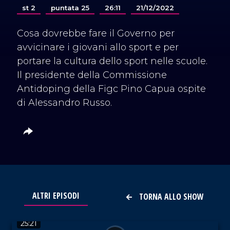
st 2
puntata 25
26:11
21/12/2022
Cosa dovrebbe fare il Governo per
avvicinare i giovani allo sport e per
portare la cultura dello sport nelle scuole.
Il presidente della Commissione
Antidoping della Figc Pino Capua ospite
di Alessandro Russo.
ALTRI EPISODI
TORNA ALLO SHOW
VAI AL TITOLO
25:21