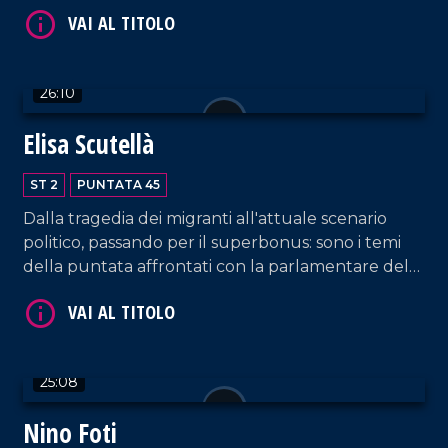
VAI AL TITOLO
26:10
Elisa Scutellà
ST 2
PUNTATA 45
Dalla tragedia dei migranti all'attuale scenario
politico, passando per il superbonus: sono i temi
della puntata affrontati con la parlamentare del
VAI AL TITOLO
Movimento 5 Stelle.
25:08
Nino Foti