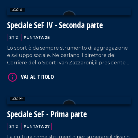
VAI AL TITOLO
25:19
Speciale SeF IV - Seconda parte
ST 2
PUNTATA 28
Lo sport è da sempre strumento di aggregazione
e sviluppo sociale. Ne parlano il direttore del
Corriere dello Sport Ivan Zazzaroni, il presidente
della Figc Gabriele Gravina, il presidente della
VAI AL TITOLO
Lega Serie B Mauro Balata e il presidente della
Commissione Antidoping della Figc Pino Capua.
26:14
Speciale SeF - Prima parte
ST 2
PUNTATA 27
La cultura come strumento per superare il divario