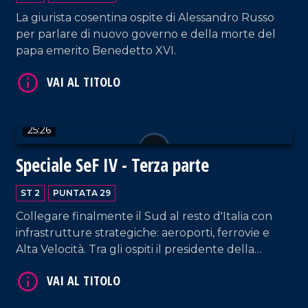
VAI AL TITOLO
La giurista cosentina ospite di Alessandro Russo
per parlare di nuovo governo e della morte del
papa emerito Benedetto XVI.
25:26
Speciale SeF IV - Terza parte
VAI AL TITOLO
ST 2
PUNTATA 29
Collegare finalmente il Sud al resto d'Italia con
infrastrutture strategiche: aeroporti, ferrovie e
Alta Velocità. Tra gli ospiti il presidente della
Regione Roberto Occhiuto e l'Amministratore
delegato di RFI Vera Fiorani.