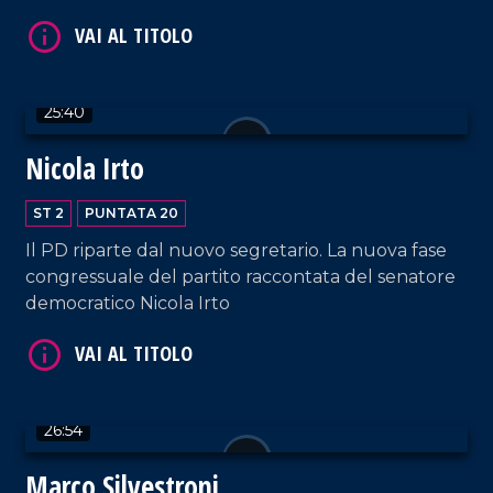
25:40
Nicola Irto
ST 2
PUNTATA 20
VAI AL TITOLO
Il PD riparte dal nuovo segretario. La nuova fase
congressuale del partito raccontata del senatore
democratico Nicola Irto
26:54
Marco Silvestroni
VAI AL TITOLO