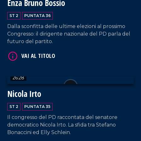
Enza Bruno Bossio
VAI AL TITOLO
ST 2
PUNTATA 36
Dalla sconfitta delle ultime elezioni al prossimo
Congresso: il dirigente nazionale del PD parla del
futuro del partito.
VAI AL TITOLO
26:28
Nicola Irto
ST 2
PUNTATA 35
Il congresso del PD raccontata del senatore
democratico Nicola Irto. La sfida tra Stefano
Bonaccini ed Elly Schlein.