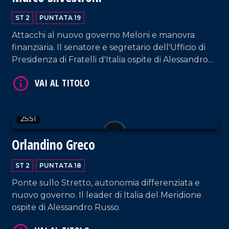
ST 2
PUNTATA 19
Attacchi al nuovo governo Meloni e manovra
finanziaria. Il senatore e segretario dell'Ufficio di
Presidenza di Fratelli d'Italia ospite di Alessandro
Russo.
VAI AL TITOLO
25:51
Orlandino Greco
ST 2
PUNTATA 18
Ponte sullo Stretto, autonomia differenziata e
nuovo governo. Il leader di Italia del Meridione
ospite di Alessandro Russo.
VAI AL TITOLO