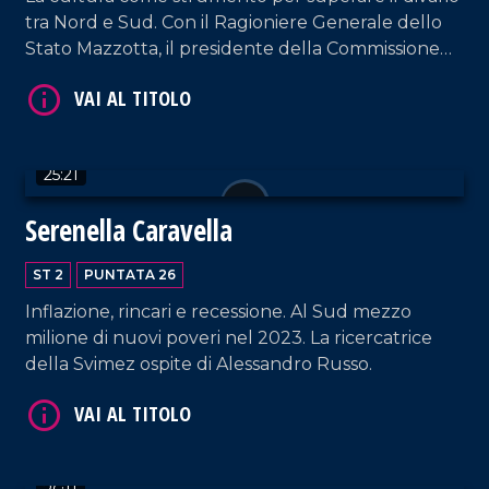
VAI AL TITOLO
tra Nord e Sud. Con il Ragioniere Generale dello
Stato Mazzotta, il presidente della Commissione
Cultura alla Camera Mollicone e tanti altri ospiti.
25:21
Serenella Caravella
VAI AL TITOLO
ST 2
PUNTATA 26
Inflazione, rincari e recessione. Al Sud mezzo
milione di nuovi poveri nel 2023. La ricercatrice
della Svimez ospite di Alessandro Russo.
VAI AL TITOLO