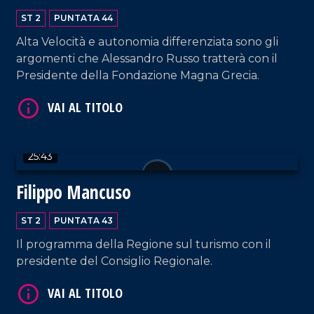
ST 2
PUNTATA 44
VAI AL TITOLO
Alta Velocità e autonomia differenziata sono gli
argomenti che Alessandro Russo tratterà con il
Presidente della Fondazione Magna Grecia.
25:43
Filippo Mancuso
VAI AL TITOLO
ST 2
PUNTATA 43
Il programma della Regione sul turismo con il
presidente del Consiglio Regionale.