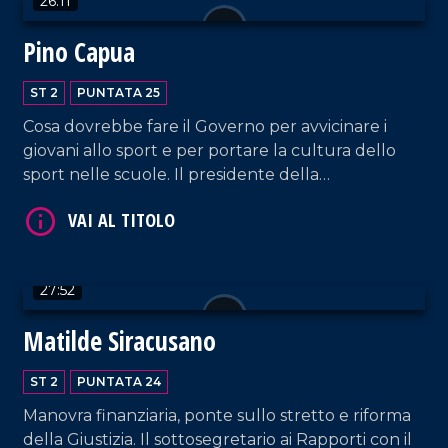
26:11
Pino Capua
ST 2
PUNTATA 25
Cosa dovrebbe fare il Governo per avvicinare i
giovani allo sport e per portare la cultura dello
sport nelle scuole. Il presidente della
Commissione Antidoping della Figc Pino Capua
VAI AL TITOLO
ospite di Alessandro Russo.
27:52
Matilde Siracusano
ST 2
PUNTATA 24
Manovra finanziaria, ponte sullo stretto e riforma
della Giustizia. Il sottosegretario ai Rapporti con il
VAI AL TITOLO