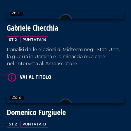
26:11
Gabriele Checchia
ST 2
PUNTATA 14
L'analisi delle elezioni di Midterm negli Stati Uniti,
VAI AL TITOLO
la guerra in Ucraina e la minaccia nucleare
nell'intervista all'Ambasciatore.
25:18
Domenico Furgiuele
ST 2
PUNTATA 13