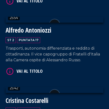
25:54
Alfredo Antoniozzi
ST 2
PUNTATA 17
VAI AL TITOLO
Trasporti, autonomia differenziata e reddito di
cittadinanza. Il vice capogruppo di Fratelli d'Italia
alla Camera ospite di Alessandro Russo.
25:42
Cristina Costarelli
VAI AL TITOLO