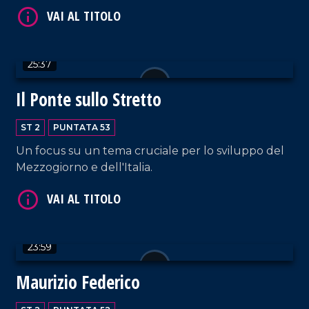
25:37
VAI AL TITOLO
Il Ponte sullo Stretto
ST 2
PUNTATA 53
Un focus su un tema cruciale per lo sviluppo del
Mezzogiorno e dell'Italia.
VAI AL TITOLO
23:59
Maurizio Federico