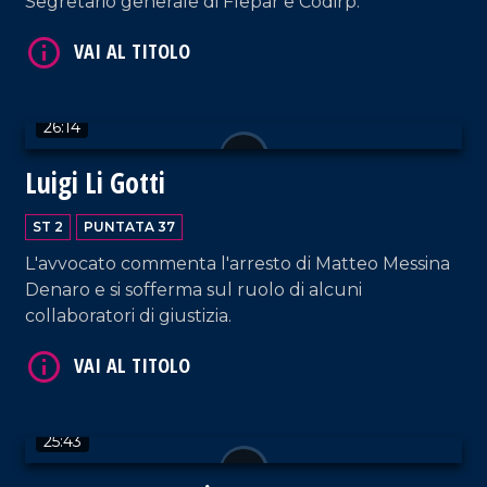
Segretario generale di Flepar e Codirp.
VAI AL TITOLO
26:14
Luigi Li Gotti
ST 2
PUNTATA 37
L'avvocato commenta l'arresto di Matteo Messina
VAI AL TITOLO
Denaro e si sofferma sul ruolo di alcuni
collaboratori di giustizia.
25:43