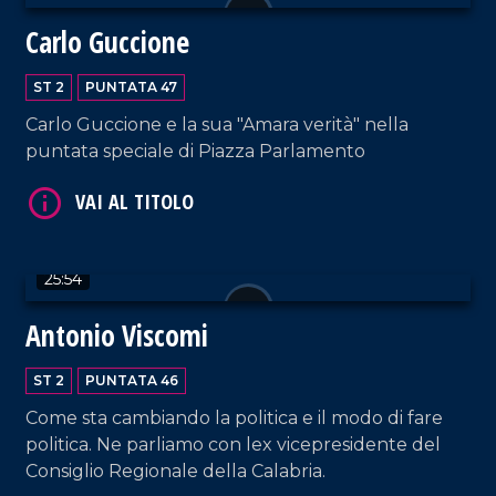
Carlo Guccione
ST 2
PUNTATA 47
VAI AL TITOLO
Carlo Guccione e la sua "Amara verità" nella
puntata speciale di Piazza Parlamento
25:54
VAI AL TITOLO
Antonio Viscomi
ST 2
PUNTATA 46
Come sta cambiando la politica e il modo di fare
politica. Ne parliamo con lex vicepresidente del
Consiglio Regionale della Calabria.