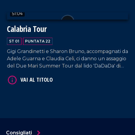
51:04
Calabria Tour
ST 01
PUNTATA 22
Gigi Grandinetti e Sharon Bruno, accompagnati da
Adele Guarna e Claudia Celi, ci danno un assaggio
del Due Mari Summer Tour dal lido 'DaDaDa' di
Montauro. Dal Catanzarese, Gigi raggiunge Paolo
Giura tra le scalinate e gli scorci di Paola, per poi
arrivare tra le meraviglie di Pizzo.
Consigliati