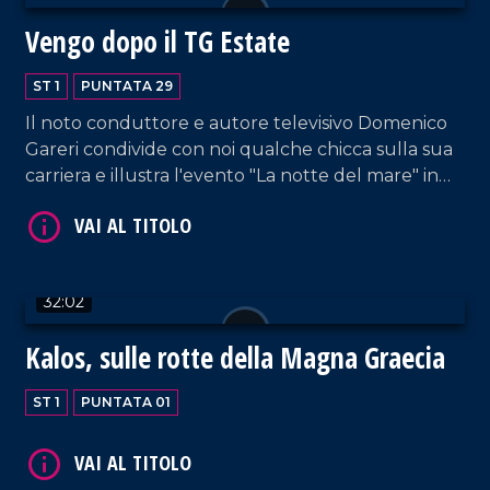
Vengo dopo il TG Estate
ST 1
PUNTATA 29
Il noto conduttore e autore televisivo Domenico
VAI AL TITOLO
Gareri condivide con noi qualche chicca sulla sua
carriera e illustra l'evento "La notte del mare" in
diretta su Rai 2.
32:02
Kalos, sulle rotte della Magna Graecia
VAI AL TITOLO
ST 1
PUNTATA 01