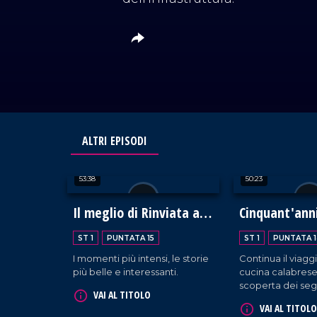
ALTRI EPISODI
53:38
50:23
Il meglio di Rinviata a
Cinquant'anni
Giudizio
della Calabri
ST 1
PUNTATA 15
ST 1
PUNTATA 1
I momenti più intensi, le storie
Continua il viaggi
più belle e interessanti.
cucina calabrese,
scoperta dei segr
VAI AL TITOLO
curiosità, delle 
VAI AL TITOLO
potenzialità del 