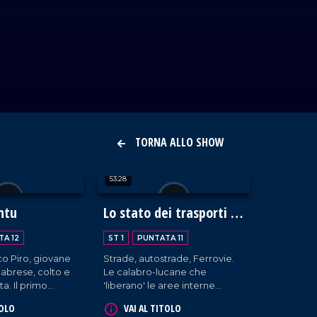
TORNA ALLO SHOW
53:28
ntu
Lo stato dei trasporti in
Calabria
TA 12
ST 1
PUNTATA 11
 Piro, giovane
Strade, autostrade, Ferrovie.
abrese, colto e
Le calabro-lucane che
primo
'liberano' le aree interne
ale calabrese.
calabresi dal loro secolare
TOLO
VAI AL TITOLO
isolamento. L'A2 sarà