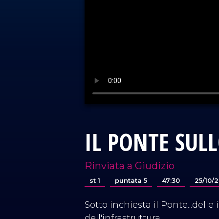
IL PONTE SUL
Rinviata a Giudizio
st 1
puntata 5
47:30
25/10/
Sotto inchiesta il Ponte...delle 
dell'infrastruttura.