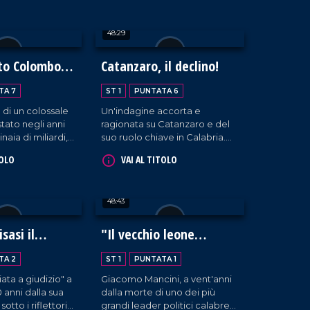
veramente una smart road?
48:29
tto Colombo',
Catanzaro, il declino!
lizzazione
TA 7
ST 1
PUNTATA 6
a di un colossale
Un'indagine accorta e
tato negli anni
ragionata su Catanzaro e del
naia di miliardi,
suo ruolo chiave in Calabria.
ecati e un'
Un passato glorioso che
TOLO
VAI AL TITOLO
ni svaniti. O forse
vogliamo ricordare con
l'auspicio del recupero della
sua centralità in Calabria.
48:43
sasi il
"Il vecchio leone
nistro DC
socialista"
TA 2
ST 1
PUNTATA 1
iata a giudizio" a
Giacomo Mancini, a vent'anni
 anni dalla sua
dalla morte di uno dei più
otto i riflettori
grandi leader politici calabresi.