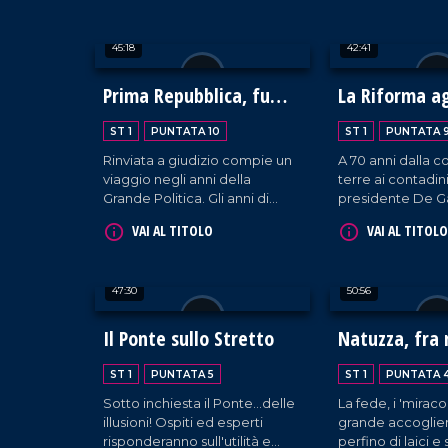
agroalimentare.
45:18
42:41
Prima Repubblica, fu
La Riforma ag
vera gloria?
ST 1
PUNTATA 10
ST 1
PUNTATA 
Rinviata a giudizio compie un
A 70 anni dalla 
viaggio negli anni della
terre ai contadini.
Grande Politica. Gli anni di
presidente De Gas
Mancini, Misasi, Antoniozzi-
Il ruolo del mini
VAI AL TITOLO
VAI AL TITOLO
Carmelo Pujia-Antonino
Fausto Gullo. Il f
Murmura, Rita Pisano, Italo
dell'agricoltura i
Falcomatà.
47:30
50:56
Il Ponte sullo Stretto
Natuzza, fra 
misteri
ST 1
PUNTATA 5
ST 1
PUNTATA 
Sotto inchiesta il Ponte...delle
La fede, i 'miracoli
illusioni! Ospiti ed esperti
grande accoglien
risponderanno sull'utilità e
perfino di laici e 