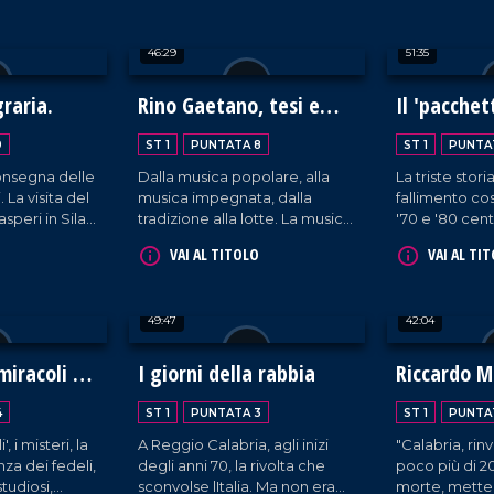
calabrese.
46:29
51:35
raria.
Rino Gaetano, tesi e
Il 'pacche
illusioni
l'industria
9
ST 1
PUNTATA 8
ST 1
PUNTA
fallita
consegna delle
Dalla musica popolare, alla
La triste stori
 La visita del
musica impegnata, dalla
fallimento cos
peri in Sila.
tradizione alla lotte. La musica
'70 e '80 centi
stro calabrese
ha sempre giovato un ruolo di
quasi tutti spr
VAI AL TITOLO
VAI AL TI
uturo
grande importanza in
infinità di sog
n Calabria.
Calabria. Poi è arrivato lui,
erano incubi?
Rino, che ha sbaragliato la
49:47
42:04
scena.
miracoli e
I giorni della rabbia
Riccardo Mi
potente mi
4
ST 1
PUNTATA 3
ST 1
PUNTA
', i misteri, la
A Reggio Calabria, agli inizi
"Calabria, rinv
za dei fedeli,
degli anni 70, la rivolta che
poco più di 20
studiosi,
sconvolse lItalia. Ma non era
morte, mette s