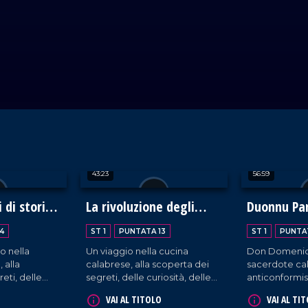
43:23
56:59
 di storia
La rivoluzione degli
Duonnu Pa
a
chef
4
ST 1
PUNTATA 13
ST 1
PUNTA
o nella
Un viaggio nella cucina
Don Domenico
 alla
calabrese, alla scoperta dei
sacerdote cal
eti, delle
segreti, delle curiosità, delle
anticonformista. Il 
enormi
enormi potenzialità del
poeta dialett
VAI AL TITOLO
VAI AL TI
settore
settore agroalimentare