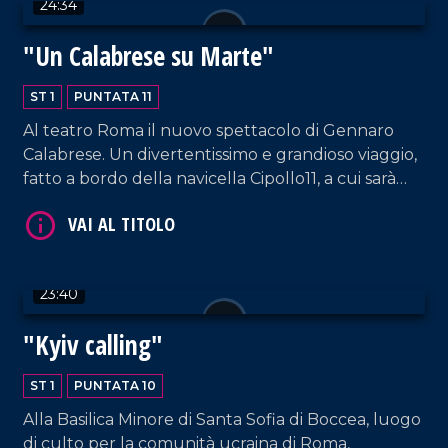
24:34
"Un Calabrese su Marte"
ST 1
PUNTATA 11
VAI AL TITOLO
Al teatro Roma il nuovo spettacolo di Gennaro
Calabrese. Un divertentissimo e grandioso viaggio,
fatto a bordo della navicella Cipollo11, a cui sarà
affidato il compito di garantire la continuità della
razza umana.
23:40
"Kyiv calling"
VAI AL TITOLO
ST 1
PUNTATA 10
Alla Basilica Minore di Santa Sofia di Boccea, luogo
di culto per la comunità ucraina di Roma,