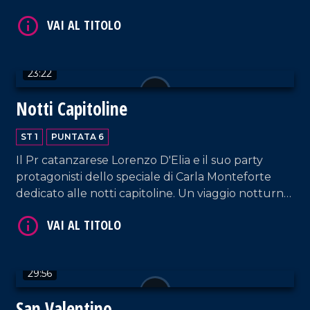
VAI AL TITOLO
23:22
Notti Capitoline
ST 1
PUNTATA 6
Il Pr catanzarese Lorenzo D'Elia e il suo party
protagonisti dello speciale di Carla Monteforte
dedicato alle notti capitoline. Un viaggio notturno
che avrà come cicerone il "viveur" Max Viola.
VAI AL TITOLO
29:56
San Valentino