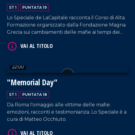
ST 1
PUNTATA 19
Lo Speciale de LaCapitale racconta il Corso di Alta
Formazione organizzato dalla Fondazione Magna
Grecia sui cambiamenti delle mafie ai tempi dei
social.
VAI AL TITOLO
22:00
"Memorial Day"
ST 1
PUNTATA 18
Da Roma l'omaggio alle vittime delle mafie:
VAI AL TITOLO
emozioni, racconti e testimonianza. Lo Speciale è a
cura di Matteo Occhiuto.