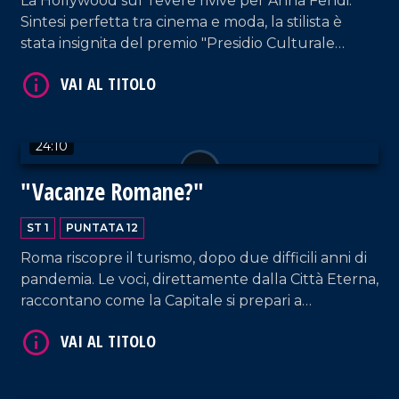
La Hollywood sul Tevere rivive per Anna Fendi.
Sintesi perfetta tra cinema e moda, la stilista è
stata insignita del premio "Presidio Culturale
Italiano" 2022.
VAI AL TITOLO
24:10
"Vacanze Romane?"
ST 1
PUNTATA 12
Roma riscopre il turismo, dopo due difficili anni di
pandemia. Le voci, direttamente dalla Città Eterna,
raccontano come la Capitale si prepari a
VAI AL TITOLO
riabbracciare i turisti tra punti di forza e
problematiche causate dal covid e dalla guerra in
Ucraina. Lo speciale a cura di Carla Monteforte e
Matteo Occhiuto.