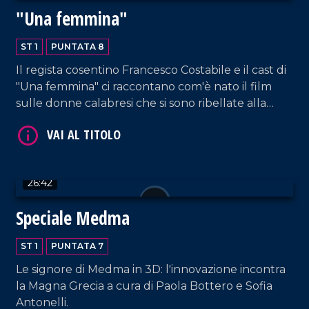
"Una femmina"
ST 1
PUNTATA 8
Il regista cosentino Francesco Costabile e il cast di
VAI AL TITOLO
"Una femmina" ci raccontano com'è nato il film
sulle donne calabresi che si sono ribellate alla
'ndrangheta nello speciale di Carla Monteforte.
26:42
Speciale Medma
VAI AL TITOLO
ST 1
PUNTATA 7
Le signore di Medma in 3D: l'innovazione incontra
la Magna Grecia a cura di Paola Bottero e Sofia
Antonelli.