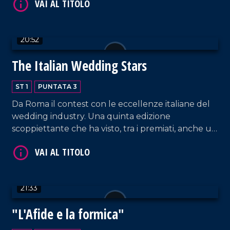
20:52
The Italian Wedding Stars
ST 1
PUNTATA 3
Da Roma il contest con le eccellenze italiane del
wedding industry. Una quinta edizione
scoppiettante che ha visto, tra i premiati, anche un
calabrese: l'orafo Luca Sgrò. L evento è stato
presentato da Beppe Convertini, volto noto della
televisione Italiana.
21:33
"L'Afide e la formica"