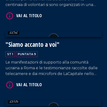
centinaia di volontari si sono organizzati in una
catena di montaggio umana per aiutare i territori
interessati dal conflitto con donazioni di beni di
prima necessità.
VAI AL TITOLO
22:52
"Siamo accanto a voi"
ST 1
PUNTATA 9
Le manifestazioni di supporto alla comunità
ucraina a Roma e le testimonianze raccolte dalle
telecamere e dai microfoni de LaCapitale nello
speciale a cura di Matteo Occhiuto.
VAI AL TITOLO
23:05