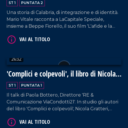
ST 1
PUNTATA 2
Una storia di Calabria, di integrazione e di identità.
Mario Vitale racconta a LaCapitale Speciale,
insieme a Beppe Fiorello, il suo film 'L'afide e la
formica'.
26:32
'Complici e colpevoli', il libro di Nicola
Gratteri e Nicaso
ST 1
PUNTATA 1
Il talk di Paola Bottero, Direttore 'RE &
Comunicazione ViaCondotti21'. In studio gli autori
del libro 'Complici e colpevoli', Nicola Gratteri,
Procuratore di Catanzaro e Antonio Nicaso,
docente ed esperto di mafie e criminalità