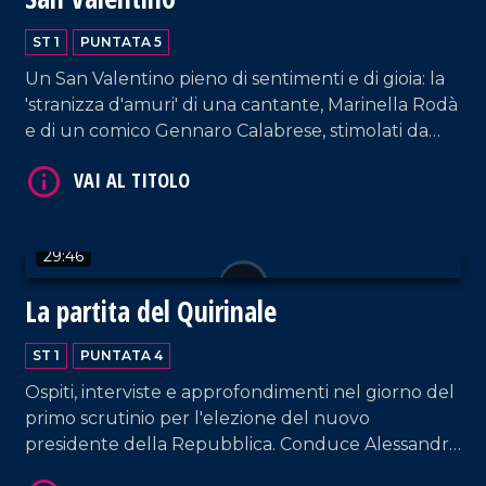
ST 1
PUNTATA 5
Un San Valentino pieno di sentimenti e di gioia: la
'stranizza d'amuri' di una cantante, Marinella Rodà
e di un comico Gennaro Calabrese, stimolati da
Paola Bottero per LaCapitale speciale. L'amore tra
note e risate.
29:46
La partita del Quirinale
ST 1
PUNTATA 4
Ospiti, interviste e approfondimenti nel giorno del
primo scrutinio per l'elezione del nuovo
presidente della Repubblica. Conduce Alessandro
Russo, Direttore de LaCapitale.