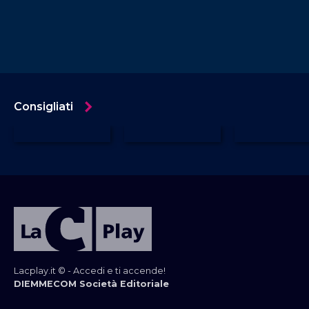
organizzata. Il volume, edito Mondadori, passa in
rassegna, capitolo per capitolo, il radicamento
mafioso strutturato nelle regioni del Nord.
Consigliati
Lacplay.it © - Accedi e ti accende!
DIEMMECOM Società Editoriale