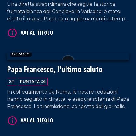
Una diretta straordinaria che segue la storica
fumata bianca dal Conclave in Vaticano: è stato
eletto il nuovo Papa. Con aggiornamenti in tempo
VAI AL TITOLO
reale, vi accompagniamo in questa giornata di
grande rilevanza per la Chiesa e per il mondo
intero insieme al direttore delle testate, Franco
Laratta.
02:30:19
Papa Francesco, l'ultimo saluto
ST
PUNTATA 36
VAI AL TITOLO
In collegamento da Roma, le nostre redazioni
hanno seguito in diretta le esequie solenni di Papa
Francesco. La trasmissione, condotta dal giornalista
Francesco La Luna, ha visto la partecipazione del
direttore delle testate Franco Laratta, insieme a
Giuseppe Scuticchio ed Elena Sodano. Un
appuntamento di grande rilevanza, arricchito da