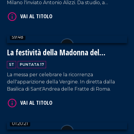
Milano l'inviato Antonio Alizzi. Da studio, a
commentare i movimenti in entrata e uscita,
Patrizia De Napoli.
VAI AL TITOLO
59:48
La festività della Madonna del
Miracolo
ST
PUNTATA 17
La messa per celebrare la ricorrenza
dell'apparizione della Vergine. In diretta dalla
Basilica di Sant'Andrea delle Fratte di Roma.
VAI AL TITOLO
01:20:21