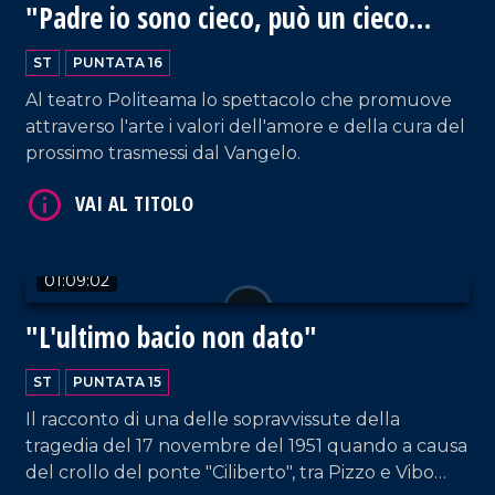
"Padre io sono cieco, può un cieco
guidare altri ciechi?"
ST
PUNTATA 16
VAI AL TITOLO
Al teatro Politeama lo spettacolo che promuove
attraverso l'arte i valori dell'amore e della cura del
prossimo trasmessi dal Vangelo.
01:09:02
"L'ultimo bacio non dato"
ST
PUNTATA 15
Il racconto di una delle sopravvissute della
tragedia del 17 novembre del 1951 quando a causa
del crollo del ponte "Ciliberto", tra Pizzo e Vibo