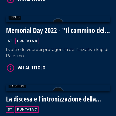
19:05
Memorial Day 2022 - "Il cammino della
memoria" a trent'anni dalle stragi
ST
PUNTATA 8
I volti e le voci dei protagonisti dell'iniziativa Sap di
Palermo.
01:24:14
La discesa e l'intronizzazione della
Madonna
ST
PUNTATA 7