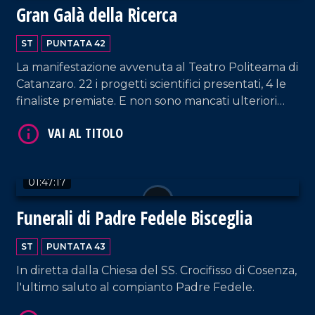
Gran Galà della Ricerca
ST
PUNTATA 42
VAI AL TITOLO
La manifestazione avvenuta al Teatro Politeama di
Catanzaro. 22 i progetti scientifici presentati, 4 le
finaliste premiate. E non sono mancati ulteriori
premi.
01:47:17
Funerali di Padre Fedele Bisceglia
VAI AL TITOLO
ST
PUNTATA 43
In diretta dalla Chiesa del SS. Crocifisso di Cosenza,
l'ultimo saluto al compianto Padre Fedele.