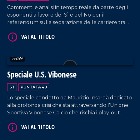
Commenti e analisi in tempo reale da parte degli
esponenti a favore del Sì e del No per il
referendum sulla separazione delle carriere tra
giudici e pubblici ministeri e la riforma del
Consiglio Superiore della Magistratura.
VAI AL TITOLO
55:59
Speciale U.S. Vibonese
ST
PUNTATA 49
Lo speciale condotto da Maurizio Insardà dedicato
alla profonda crisi che sta attraversando l'Unione
VAI AL TITOLO
Sportiva Vibonese Calcio che rischia i play-out.