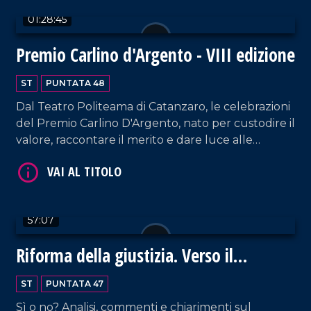
01:28:45
Premio Carlino d'Argento - VIII edizione
VAI AL TITOLO
ST
PUNTATA 48
Dal Teatro Politeama di Catanzaro, le celebrazioni
del Premio Carlino D'Argento, nato per custodire il
valore, raccontare il merito e dare luce alle
eccellenze calabresi che contribuiscono alla
crescita culturale e sociale della regione.
57:07
VAI AL TITOLO
Riforma della giustizia. Verso il
referendum...
ST
PUNTATA 47
Sì o no? Analisi, commenti e chiarimenti sul