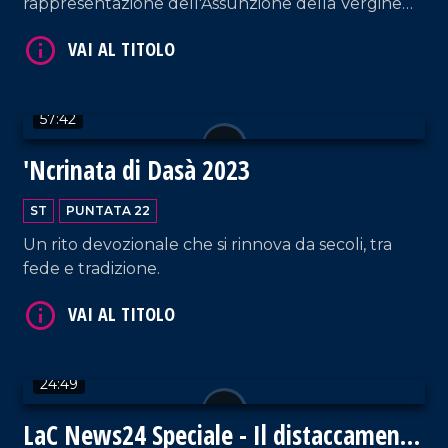
rappresentazione dell'Assunzione della Vergine
Maria in Cielo attraverso un carro votivo che
percorre le strade della città.
57:42
VAI AL TITOLO
'Ncrinata di Dasà 2023
ST
PUNTATA 22
Un rito devozionale che si rinnova da secoli, tra
fede e tradizione.
VAI AL TITOLO
24:49
LaC News24 Speciale - Il distaccamento