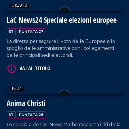
01:29:18
LaC News24 Speciale elezioni europee
ST
PUNTATA 27
La diretta per seguire il voto delle Europee e lo
VAI AL TITOLO
spoglio delle amministrative con i collegamenti
dalle principali sedi elettorali.
16:04
Anima Christi
VAI AL TITOLO
ST
PUNTATA 26
Lo speciale de LaC News24 che racconta i riti della