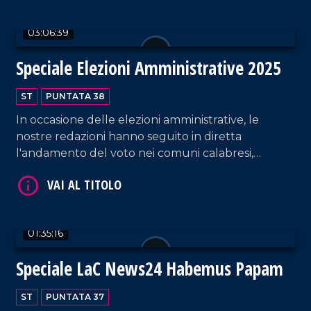
03:06:39
VAI AL TITOLO
Speciale Elezioni Amministrative 2025
ST
PUNTATA 38
In occasione delle elezioni amministrative, le
nostre redazioni hanno seguito in diretta
l'andamento del voto nei comuni calabresi,
offrendo aggiornamenti in tempo reale grazie a
una rete di inviati presenti sul territorio. A guidare
l'apertura e la chiusura dello speciale, il direttore
VAI AL TITOLO
Franco Laratta, affiancato dal giornalista
01:35:16
Domenico Martelli.
Speciale LaC News24 Habemus Papam
ST
PUNTATA 37