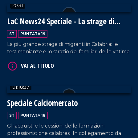
20:31
LaC News24 Speciale - La strage di
Cutro, vite spezzate
VAI AL TITOLO
ST
PUNTATA 19
La più grande strage di migranti in Calabria: le
testimonianze e lo strazio dei familiari delle vittime.
01:18:37
VAI AL TITOLO
Speciale Calciomercato
ST
PUNTATA 18
Gli acquisti e le cessioni delle formazioni
professionistiche calabresi. In collegamento da