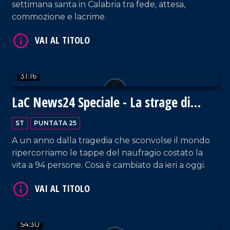
settimana santa in Calabria tra fede, attesa,
commozione e lacrime.
VAI AL TITOLO
31:16
LaC News24 Speciale - La strage di
Cutro, noi non dimentichiamo
ST
PUNTATA 25
A un anno dalla tragedia che sconvolse il mondo
ripercorriamo le tappe del naufragio costato la
vita a 94 persone. Cosa è cambiato da ieri a oggi.
VAI AL TITOLO
54:30