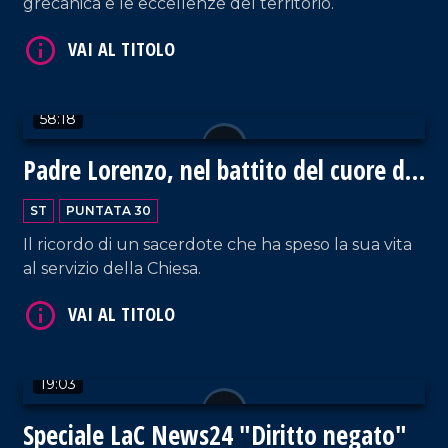
grecanica e le eccellenze del territorio.
VAI AL TITOLO
58:18
Padre Lorenzo, nel battito del cuore di
Dio
VAI AL TITOLO
ST
PUNTATA 30
Il ricordo di un sacerdote che ha speso la sua vita
al servizio della Chiesa.
19:03
VAI AL TITOLO
Speciale LaC News24 "Diritto negato"