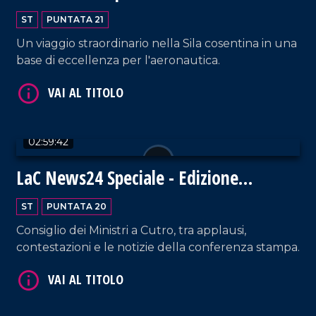
aeronautico di Montescuro
ST
PUNTATA 21
Un viaggio straordinario nella Sila cosentina in una
base di eccellenza per l'aeronautica.
VAI AL TITOLO
02:59:42
LaC News24 Speciale - Edizione
straordinaria
ST
PUNTATA 20
Consiglio dei Ministri a Cutro, tra applausi,
VAI AL TITOLO
contestazioni e le notizie della conferenza stampa.