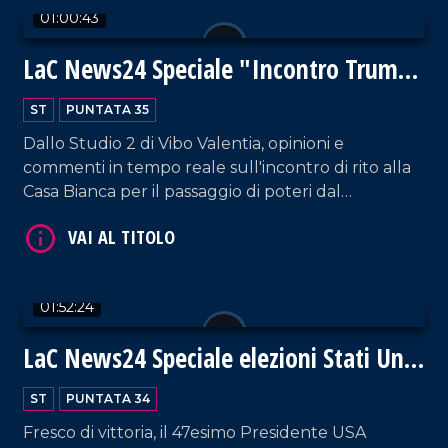
01:00:43
collegamenti Skype, immagini in tempo reale da
VAI AL TITOLO
Piazza San Pietro e dalla Basilica Papale di Santa
LaC News24 Speciale "Incontro Trump-
Maria Maggiore, uniti ad autorevoli contributi volti
Biden"
a riflettere sulla figura e sull'eredità spirituale del
ST
PUNTATA 35
Pontefice.
Dallo Studio 2 di Vibo Valentia, opinioni e
commenti in tempo reale sull'incontro di rito alla
Casa Bianca per il passaggio di poteri dal
Presidente uscente Joe Biden alla nuova
VAI AL TITOLO
presidenza di Donald Trump.
01:52:24
LaC News24 Speciale elezioni Stati Uniti
d'America 2024
ST
PUNTATA 34
Fresco di vittoria, il 47esimo Presidente USA