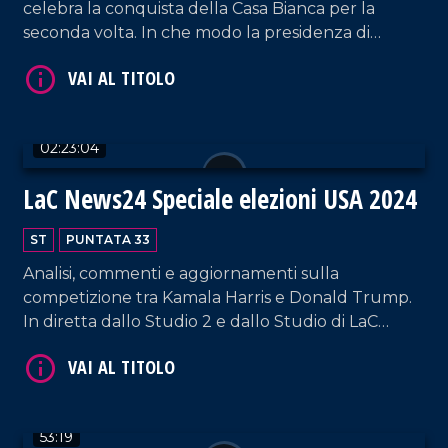
celebra la conquista della Casa Bianca per la
VAI AL TITOLO
seconda volta. In che modo la presidenza di
Trump influenzerà le sorti politiche, sociali ed
economiche di tutto il mondo? Parola agli
specialisti del settore.
02:23:04
LaC News24 Speciale elezioni USA 2024
VAI AL TITOLO
ST
PUNTATA 33
Analisi, commenti e aggiornamenti sulla
competizione tra Kamala Harris e Donald Trump.
In diretta dallo Studio 2 e dallo Studio di LaC
OnAirport - punto di convergenza fisica e
metaforica fra le Nazioni - la parola passa agli
esperti di tutto il mondo per conoscere quali
effetti socio-politici avrà sull'Italia l'influente
53:19
vittoria dell'una o dell'altro.