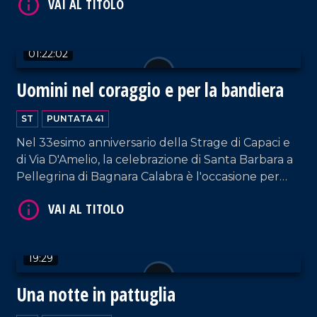
01:22:02
VAI AL TITOLO
Uomini nel coraggio e per la bandiera
ST
PUNTATA 41
Nel 33esimo anniversario della Strage di Capaci e
di Via D'Amelio, la celebrazione di Santa Barbara a
Pellegrina di Bagnara Calabra è l'occasione per
ricordare Falcone e Borsellino, due grandi
personaggi che hanno dato la vita per la legalità.
VAI AL TITOLO
19:29
Una notte in pattuglia