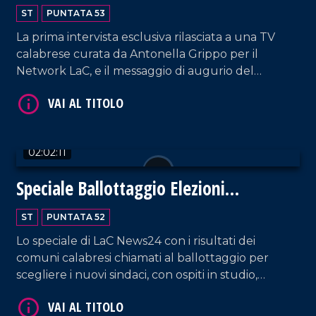
Berlusconi
ST
PUNTATA 53
La prima intervista esclusiva rilasciata a una TV
calabrese curata da Antonella Grippo per il
Network LaC, e il messaggio di augurio del
Presidente Silvio Berlusconi alla nostra emittente.
VAI AL TITOLO
02:02:11
Speciale Ballottaggio Elezioni
Amministrative 2026
ST
PUNTATA 52
Lo speciale di LaC News24 con i risultati dei
VAI AL TITOLO
comuni calabresi chiamati al ballottaggio per
scegliere i nuovi sindaci, con ospiti in studio,
aggiornamenti in tempo reale e interviste ai
sindaci neoeletti.