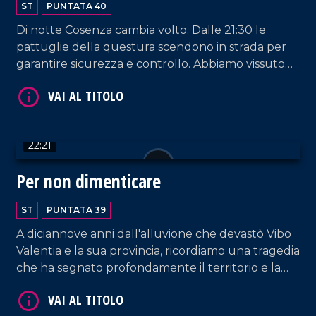
ST
PUNTATA 40
Di notte Cosenza cambia volto. Dalle 21:30 le
pattuglie della questura scendono in strada per
VAI AL TITOLO
garantire sicurezza e controllo. Abbiamo vissuto
una notte accanto alla Polizia, tra interventi,
criticità e impegno costante. Con il vicequestore
Roberta Martire e il questore Giuseppe
Cannizzaro abbiamo osservato da vicino il valore
22:21
dell'azione notturna e la presenza fondamentale
sul territorio.
Per non dimenticare
ST
PUNTATA 39
VAI AL TITOLO
A diciannove anni dall'alluvione che devastò Vibo
Valentia e la sua provincia, ricordiamo una tragedia
che ha segnato profondamente il territorio e la
sua gente. Perché ricordare non è solo un dovere,
ma è un atto di rispetto, di memoria e di impegno.