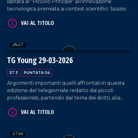
ispirata al "Piccolo Principe" all'innovazione
tecnologica premiata ai contest scientifici. Spazio
anche all'impegno civile, con riflessioni sulla
sicurezza digitale, l'inclusione sull'autismo e la
memoria delle vittime delle mafie.
26:27
TG Young 29-03-2026
VAI AL TITOLO
ST 3
PUNTATA 04
Argomenti importanti quelli affrontati in questa
edizione del telegiornale redatto dai piccoli
professionisti, partendo dal tema dei diritti, alla
libertà, passando per il ruolo delle donne nella
società di oggi, fino all'impegno sociale dell'arte.
VAI AL TITOLO
27:53