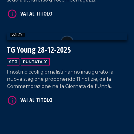
23:27
TG Young 28-12-2025
ST 3
PUNTATA 01
I nostri piccoli giornalisti hanno inaugurato la
nuova stagione proponendo 11 notizie, dalla
Commemorazione nella Giornata dell'Unità
Nazionale e delle Forze Armate a Briatico,
passando per il progetto "Scuole dell'Opera", per
finire con lo spettacolo natalizio "Cantiamo la
Pace".