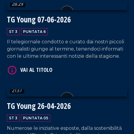
28:29
TG Young 07-06-2026
ST 3
PUNTATA 6
Il telegiornale condotto e curato dai nostri piccoli
giornalisti giunge al termine, tenendoci informati
con le ultime interessanti notizie della stagione.
VAI AL TITOLO
21:37
TG Young 26-04-2026
ST 3
PUNTATA 05
VAI AL TITOLO
Numerose le iniziative esposte, dalla sostenibilità