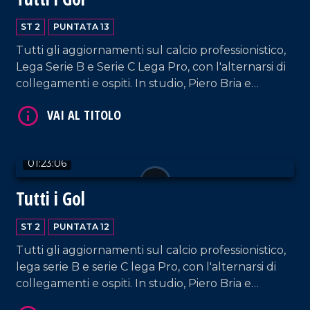
ST 2
PUNTATA 13
Tutti gli aggiornamenti sul calcio professionistico,
Lega Serie B e Serie C Lega Pro, con l'alternarsi di
VAI AL TITOLO
collegamenti e ospiti. In studio, Piero Bria e
Patrizia De Napoli.
01:23:06
Tutti i Gol
VAI AL TITOLO
ST 2
PUNTATA 12
Tutti gli aggiornamenti sul calcio professionistico,
lega serie B e serie C lega Pro, con l'alternarsi di
collegamenti e ospiti. In studio, Piero Bria e
Patrizia De Napoli.