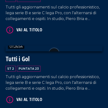
Tutti gli aggiornamenti sul calcio professionistico,
lega serie B e serie C lega Pro, con l'alternarsi di
collegamenti e ospiti. In studio, Piero Bria e
Patrizia De Napoli.
VAI AL TITOLO
01:26:54
Tutti i Gol
ST 2
PUNTATA 23
Tutti gli aggiornamenti sul calcio professionistico,
lega serie B e serie C lega Pro, con l'alternarsi di
VAI AL TITOLO
collegamenti e ospiti. In studio, Piero Bria e
Patrizia De Napoli.