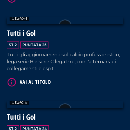
01:24:41
Tutti i Gol
VAI AL TITOLO
ST 2
PUNTATA 25
Tutti gli aggiornamenti sul calcio professionistico,
lega serie B e serie C lega Pro, con l'alternarsi di
collegamenti e ospiti.
VAI AL TITOLO
01:24:16
Tutti i Gol
ST 2
PUNTATA 24