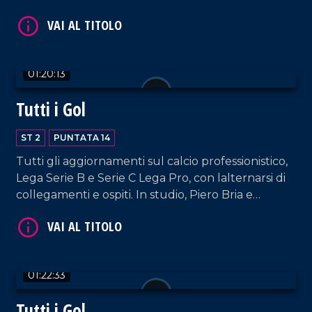
Patrizia De Napoli.
VAI AL TITOLO
01:20:13
Tutti i Gol
ST 2
PUNTATA 14
Tutti gli aggiornamenti sul calcio professionistico,
Lega Serie B e Serie C Lega Pro, con lalternarsi di
collegamenti e ospiti. In studio, Piero Bria e
Patrizia De Napoli.
VAI AL TITOLO
01:22:33
Tutti i Gol