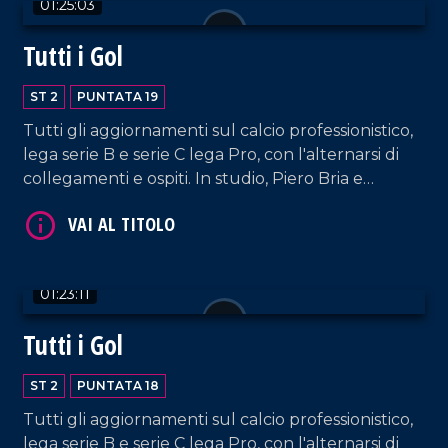
01:25:03
Tutti i Gol
ST 2
PUNTATA 19
VAI AL TITOLO
Tutti gli aggiornamenti sul calcio professionistico,
lega serie B e serie C lega Pro, con l'alternarsi di
collegamenti e ospiti. In studio, Piero Bria e
Patrizia De Napoli.
01:23:11
Tutti i Gol
VAI AL TITOLO
ST 2
PUNTATA 18
Tutti gli aggiornamenti sul calcio professionistico,
lega serie B e serie C lega Pro, con l'alternarsi di