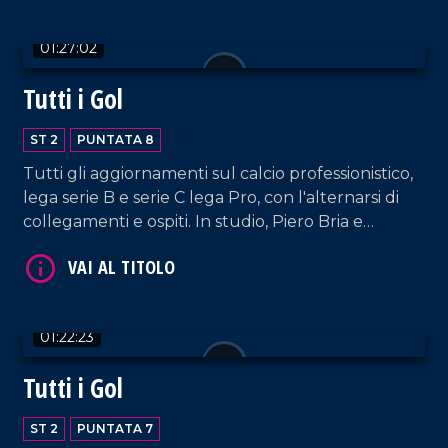
01:27:02
Tutti i Gol
VAI AL TITOLO
ST 2
PUNTATA 8
Tutti gli aggiornamenti sul calcio professionistico,
lega serie B e serie C lega Pro, con l'alternarsi di
collegamenti e ospiti. In studio, Piero Bria e
Patrizia De Napoli.
VAI AL TITOLO
01:22:23
Tutti i Gol
ST 2
PUNTATA 7