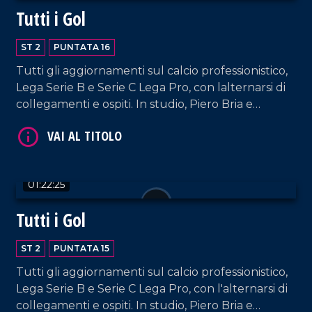
Tutti i Gol
ST 2
PUNTATA 16
Tutti gli aggiornamenti sul calcio professionistico,
VAI AL TITOLO
Lega Serie B e Serie C Lega Pro, con lalternarsi di
collegamenti e ospiti. In studio, Piero Bria e
Patrizia De Napoli.
01:22:25
Tutti i Gol
VAI AL TITOLO
ST 2
PUNTATA 15
Tutti gli aggiornamenti sul calcio professionistico,
Lega Serie B e Serie C Lega Pro, con l'alternarsi di
collegamenti e ospiti. In studio, Piero Bria e