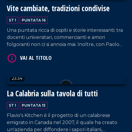
Vite cambiate, tradizioni condivise
ST 1
PUNTATA 16
Una puntata ricca di ospiti e storie interessanti; tra
docenti universitari, commercianti e amori
folgoranti non ci si annoia mai. Inoltre, con Paolo
Marra è impossibile morire di fame, un posto a
VAI AL TITOLO
tavola è sempre presente nelle case dei calabresi.
23:34
La Calabria sulla tavola di tutti
ST 1
PUNTATA 15
Flavio's Kitchen è il progetto di un calabrese
emigrato in Canada nel 2007, il quale ha creato
VAI AL TITOLO
un'azienda per diffondere i sapori italiani,