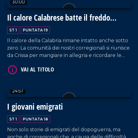
30:00
Il calore Calabrese batte il freddo
Canadese
ST 1
PUNTATA 19
Il calore della Calabria rimane intatto anche sotto
zero. La comunità dei nostri corregionali si riunisce
da Crissa per mangiare in allegria e ricordare le
tradizioni culinarie calabresi. Il clima di festa si
VAI AL TITOLO
raddoppia con Paolo Marra e la sua allegria.
24:57
I giovani emigrati
ST 1
PUNTATA 18
Non solo storie di emigrati del dopoguerra, ma
VAI AL TITOLO
anche di corregionali che, a causa delle difficoltà