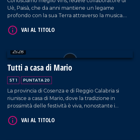
Conosciamo meglio Vins, fedele collaboratore di
Uè, Paisà, che da anni mantiene un legame
profondo con la sua Terra attraverso la musica.
Grazie al suo talento, evoca emozioni uniche nei
Calabresi e negli Italiani di tutto il mondo. La sua
passione è stata tramandata alla figlia Rosita, che ci
incanta con la sua voce su un classico italiano.
25:28
Tutti a casa di Mario
VAI AL TITOLO
ST 1
PUNTATA 20
La provincia di Cosenza e di Reggio Calabria si
riunisce a casa di Mario, dove la tradizione in
prossimità delle festività è viva, nonostante i
chilometri di distanza dall'amata Calabria. Tra un
boccone e l'altro Paolo Marra intervista diversi
ospiti.
VAI AL TITOLO