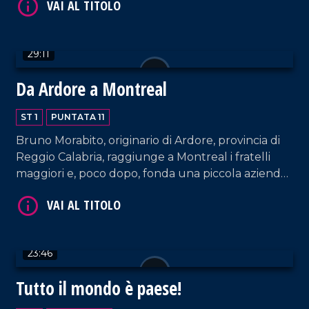
29:11
Da Ardore a Montreal
ST 1
PUNTATA 11
VAI AL TITOLO
Bruno Morabito, originario di Ardore, provincia di
Reggio Calabria, raggiunge a Montreal i fratelli
maggiori e, poco dopo, fonda una piccola azienda
di divani. Con la sua comunità, inoltre, crea una
chiesa che oggi è un punto di unione e fede.
23:46
Tutto il mondo è paese!
VAI AL TITOLO