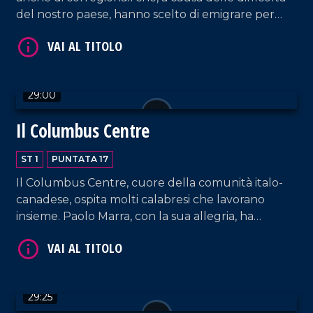
del nostro paese, hanno scelto di emigrare per
una avere vita migliore. Il Canada è riuscito ad
accoglierli e a offrire loro ciò che cercavano.
29:00
Il Columbus Centre
VAI AL TITOLO
ST 1
PUNTATA 17
Il Columbus Centre, cuore della comunità italo-
canadese, ospita molti calabresi che lavorano
insieme. Paolo Marra, con la sua allegria, ha
scovato storie incredibili. Ciononostante, tutti
concordano su una cosa: se la Calabria avesse dato
le stesse opportunità, nessuno sarebbe partito!
VAI AL TITOLO
29:25