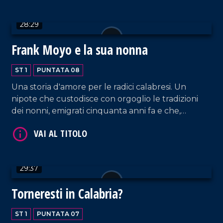
28:29
Frank Moyo e la sua nonna
ST 1
PUNTATA 08
Una storia d'amore per le radici calabresi. Un
VAI AL TITOLO
nipote che custodisce con orgoglio le tradizioni
dei nonni, emigrati cinquanta anni fa e che,
nonostante le difficoltà, hanno sempre portato
nel cuore la loro terra.
29:37
Torneresti in Calabria?
VAI AL TITOLO
ST 1
PUNTATA 07