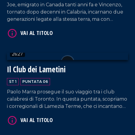
Joe, emigrato in Canada tanti anni fa e Vincenzo,
tornato dopo decenni in Calabria, incarnano due
generazioni legate alla stessa terra, ma con
ambizioni che spesso non vengono comprese.
Due uomini che, attraverso l'edilizia, cercano di
dare forma ai loro sogni.
VAI AL TITOLO
26:27
Il Club dei Lametini
ST 1
PUNTATA 06
Paolo Marra prosegue il suo viaggio tra i club
calabresi di Toronto. In questa puntata, scopriamo
i corregionali di Lamezia Terme, che ci incantano
con storie di amori travolgenti e successi
significativi.