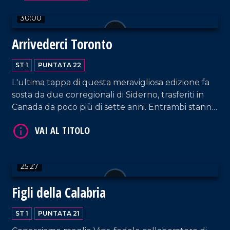
30:00
Arrivederci Toronto
ST 1
PUNTATA 22
L'ultima tappa di questa meravigliosa edizione fa
sosta da due corregionali di Siderno, trasferiti in
Canada da poco più di sette anni. Entrambi stanno
VAI AL TITOLO
affrontando con volontà, coraggio e nostalgia
questa nuova avventura. Ascoltiamo le loro storie.
25:27
Figli della Calabria
ST 1
PUNTATA 21
VAI AL TITOLO