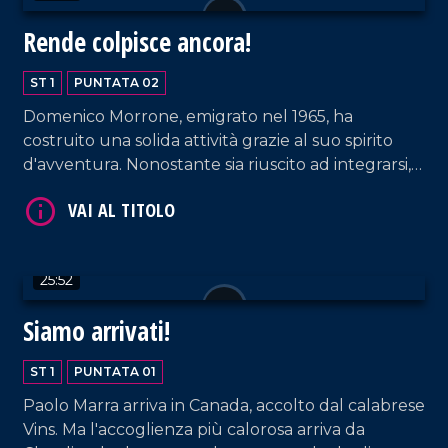
Rende colpisce ancora!
ST 1
PUNTATA 02
Domenico Morrone, emigrato nel 1965, ha
costruito una solida attività grazie al suo spirito
d'avventura. Nonostante sia riuscito ad integrarsi, il
legame con la sua terra resta vivo con capocollo e
vino sempre sulla sua tavola!
25:52
Siamo arrivati!
ST 1
PUNTATA 01
Paolo Marra arriva in Canada, accolto dal calabrese
Vins. Ma l'accoglienza più calorosa arriva da