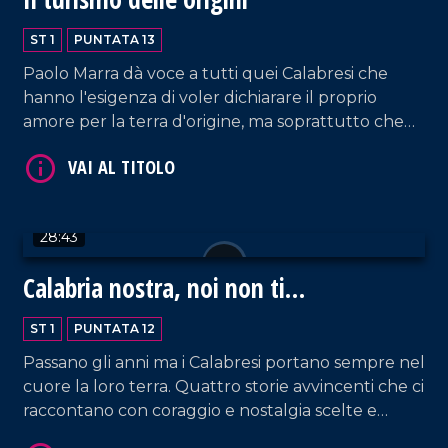
ST 1
PUNTATA 13
Paolo Marra dà voce a tutti quei Calabresi che
hanno l'esigenza di voler dichiarare il proprio
amore per la terra d'origine, ma soprattutto che
vorrebbero aiutarla a crescere e darle finalmente
il valore e l'importanza che merita. Terminiamo la
VAI AL TITOLO
puntata in dolcezza con un saluto dalla
pasticceria Calabrò.
28:43
Calabria nostra, noi non ti
dimentichiamo
ST 1
PUNTATA 12
Passano gli anni ma i Calabresi portano sempre nel
cuore la loro terra. Quattro storie avvincenti che ci
raccontano con coraggio e nostalgia scelte e
VAI AL TITOLO
realtà di altri tempi.