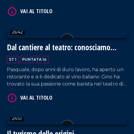
permettendo di cucinarli e gustarli in pochi istanti.
Paolo Marra racconta questa storia con risate,
ironia e aneddoti.
26:42
Dal cantiere al teatro: conosciamo
Pasquale e Gino
VAI AL TITOLO
ST 1
PUNTATA 14
Pasquale, dopo anni di duro lavoro, ha aperto un
ristorante e si è dedicato al vino italiano. Gino ha
trovato la sua passione come barista nel teatro di
Ottawa. Due storie di chi, nonostante la nostalgia
di casa, ha raggiunto i propri sogni.
24:51
VAI AL TITOLO
Il turismo delle origini