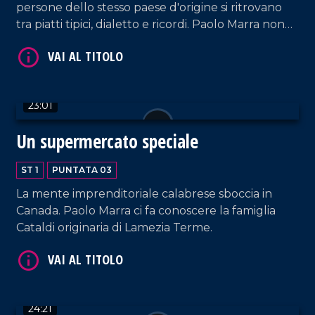
persone dello stesso paese d'origine si ritrovano
tra piatti tipici, dialetto e ricordi. Paolo Marra non
poteva mancare ad una riunione e tra una risata e
l'altra, ci regala emozioni e le testimonianze di chi
ha cercato fortuna lontano.
23:01
Un supermercato speciale
ST 1
PUNTATA 03
La mente imprenditoriale calabrese sboccia in
Canada. Paolo Marra ci fa conoscere la famiglia
Cataldi originaria di Lamezia Terme.
24:21