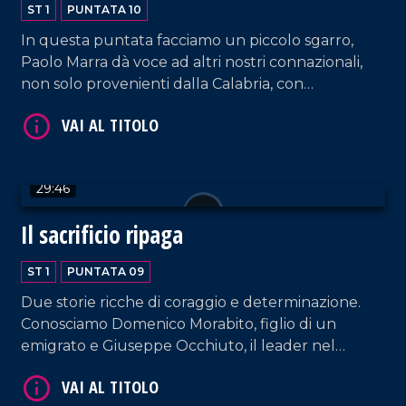
ST 1
PUNTATA 10
In questa puntata facciamo un piccolo sgarro,
Paolo Marra dà voce ad altri nostri connazionali,
non solo provenienti dalla Calabria, con
altrettante storie incredibili. Dalla ristorazione alla
radio, gli italiani si fanno riconoscere lasciando
un'impronta sul suolo Canadese.
VAI AL TITOLO
29:46
Il sacrificio ripaga
ST 1
PUNTATA 09
Due storie ricche di coraggio e determinazione.
Conosciamo Domenico Morabito, figlio di un
emigrato e Giuseppe Occhiuto, il leader nel
commercio del formaggio italiano in Canada.
VAI AL TITOLO