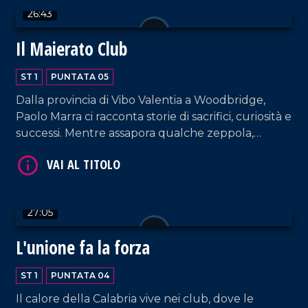
26:43
Il Maierato Club
ST 1
PUNTATA 05
Dalla provincia di Vibo Valentia a Woodbridge,
Paolo Marra ci racconta storie di sacrifici, curiosità e
successi. Mentre assapora qualche zeppola,
raccoglie gli auguri di chi, da tempo, trascorre le
feste natalizie lontano da casa.
27:05
L'unione fa la forza
ST 1
PUNTATA 04
Il calore della Calabria vive nei club, dove le