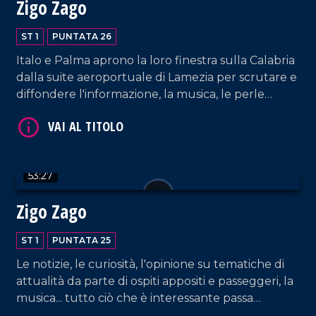
Zigo Zago
ST 1
PUNTATA 26
VAI AL TITOLO
Italo e Palma aprono la loro finestra sulla Calabria
dalla suite aeroportuale di Lamezia per scrutare e
diffondere l'informazione, la musica, le perle
culturali e tante altre curiosità!
53:27
VAI AL TITOLO
Zigo Zago
ST 1
PUNTATA 25
Le notizie, le curiosità, l'opinione su tematiche di
attualità da parte di ospiti appositi e passeggeri, la
musica... tutto ciò che è interessante passa
dall'Aeroporto di Lamezia!