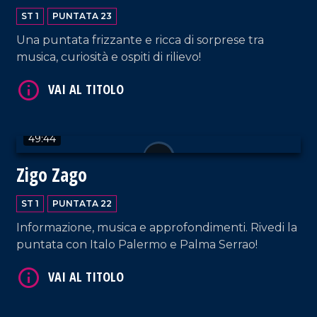
ST 1
PUNTATA 23
VAI AL TITOLO
Una puntata frizzante e ricca di sorprese tra
musica, curiosità e ospiti di rilievo!
49:44
Zigo Zago
VAI AL TITOLO
ST 1
PUNTATA 22
Informazione, musica e approfondimenti. Rivedi la
puntata con Italo Palermo e Palma Serrao!