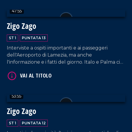
47:55
Zigo Zago
ST 1
PUNTATA 13
VAI AL TITOLO
Interviste a ospiti importanti e ai passeggeri
dell'Aeroporto di Lamezia, ma anche
l'informazione e i fatti del giorno. Italo e Palma ci
fanno compagnia con un nuovo appuntamento!
53:55
Zigo Zago
VAI AL TITOLO
ST 1
PUNTATA 12