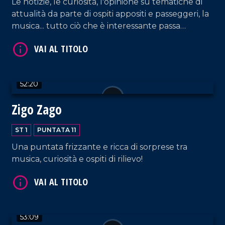
Le notizie, le curiosità, l'opinione su tematiche di
attualità da parte di ospiti appositi e passeggeri, la
musica... tutto ciò che è interessante passa
dall'Aeroporto di Lamezia!
VAI AL TITOLO
52:20
Zigo Zago
ST 1
PUNTATA 11
Una puntata frizzante e ricca di sorprese tra
musica, curiosità e ospiti di rilievo!
VAI AL TITOLO
53:09