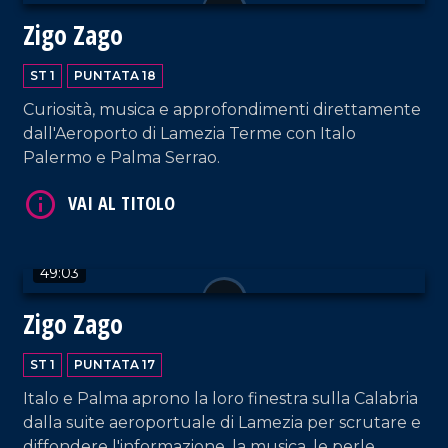
Zigo Zago
ST 1
PUNTATA 18
Curiosità, musica e approfondimenti direttamente
dall'Aeroporto di Lamezia Terme con Italo
Palermo e Palma Serrao.
VAI AL TITOLO
49:03
Zigo Zago
ST 1
PUNTATA 17
Italo e Palma aprono la loro finestra sulla Calabria
VAI AL TITOLO
dalla suite aeroportuale di Lamezia per scrutare e
diffondere l'informazione, la musica, le perle