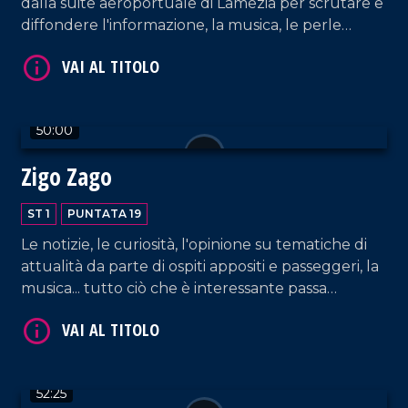
dalla suite aeroportuale di Lamezia per scrutare e
diffondere l'informazione, la musica, le perle
culturali e tante altre curiosità!
50:00
Zigo Zago
VAI AL TITOLO
ST 1
PUNTATA 19
Le notizie, le curiosità, l'opinione su tematiche di
attualità da parte di ospiti appositi e passeggeri, la
musica... tutto ciò che è interessante passa
dall'Aeroporto di Lamezia!
52:25
VAI AL TITOLO