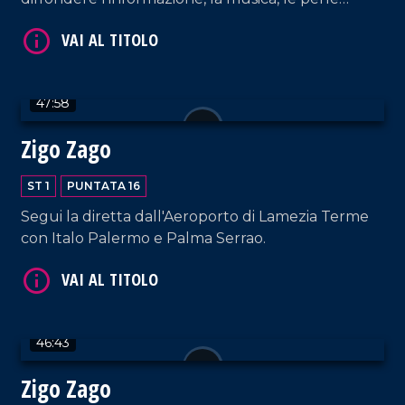
culturali e tante altre curiosità!
47:58
Zigo Zago
VAI AL TITOLO
ST 1
PUNTATA 16
Segui la diretta dall'Aeroporto di Lamezia Terme
con Italo Palermo e Palma Serrao.
46:43
VAI AL TITOLO
Zigo Zago