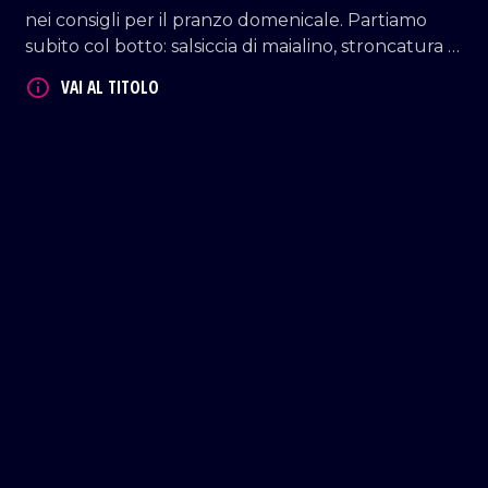
nei consigli per il pranzo domenicale. Partiamo
subito col botto: salsiccia di maialino, stroncatura a
base di pancetta, ceci e pomodorini e per finire
una gustosissima insalata di ceci.
Consigliati