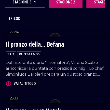
STAGIONE 3
STAGIONE 2
STAGIONE
EPISODI
27:40
VAI AL TITOLO
Il pranzo della... Befana
ST 3
PUNTATA 05
Dal ristorante silano "il semaforo", Valerio Scalzo
arricchisce la puntata con preziosi consigli. Lo chef
Simonluca Barbieri prepara un gustoso pranzo
per l'Epifania: sfoglie per antipasto, cannarozza
patate e tartare di cozze come primo, e per finire
VAI AL TITOLO
uno speciale cotechino alla Wellington.
25:33