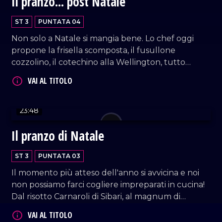
Il pranzo... post Natale
ST 3
PUNTATA 04
Non solo a Natale si mangia bene. Lo chef oggi
propone la frisella scomposta, il fusullone
cozzolino, il cotechino alla Wellington, tutto
VAI AL TITOLO
arricchito da preziosi ingredienti. Approvato,
anche stavolta, dal biologa nutrizionista Mario
Sicilia.
23:48
Il pranzo di Natale
ST 3
PUNTATA 03
VAI AL TITOLO
Il momento più atteso dell'anno si avvicina e noi
non possiamo farci cogliere impreparati in cucina!
Dal risotto Carnaroli di Sibari, al magnum di
baccalà fritto, lo chef Simonluca Barbieri prepara
un delizioso pranzo che unisce tradizione e