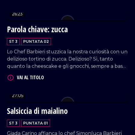
innovazione, concluso con una deliziosa mousse al
torrone su panettone. Tutto approvato dal
26:23
biologo nutrizionista Mario Sicilia.
Parola chiave: zucca
ST 3
PUNTATA 02
Lo Chef Barbieri stuzzica la nostra curiosità con un
delizioso tortino di zucca. Delizioso? Sì, tanto
quanto la cheescake e gli gnocchi, sempre a base
di zucca. Parola di Giada Carino e del fondatore di
Calabria Food, Raffaele Galimi.
27:05
Salsiccia di maialino
ST 3
PUNTATA 01
Giada Carino affianca lo chef Simonluca Barbieri