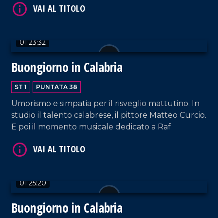
01:23:32
VAI AL TITOLO
Buongiorno in Calabria
ST 1
PUNTATA 38
Umorismo e simpatia per il risveglio mattutino. In
studio il talento calabrese, il pittore Matteo Curcio.
E poi il momento musicale dedicato a Raf
VAI AL TITOLO
01:25:20
Buongiorno in Calabria