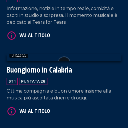
Informazione, notizie in tempo reale, comicità e
VAI AL TITOLO
ospiti in studio a sorpresa. Il momento musicale è
dedicato ai Tears for Tears.
01:23:55
Buongiorno in Calabria
VAI AL TITOLO
ST 1
PUNTATA 28
Ottima compagnia e buon umore insieme alla
musica più ascoltata di ieri e di oggi.