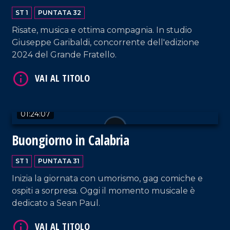
ST 1
PUNTATA 32
Risate, musica e ottima compagnia. In studio
VAI AL TITOLO
Giuseppe Garibaldi, concorrente dell'edizione
2024 del Grande Fratello.
01:24:07
VAI AL TITOLO
Buongiorno in Calabria
ST 1
PUNTATA 31
Inizia la giornata con umorismo, gag comiche e
ospiti a sorpresa. Oggi il momento musicale è
dedicato a Sean Paul.