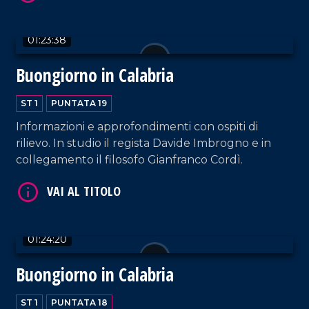
01:23:38
Buongiorno in Calabria
ST 1
PUNTATA 19
Informazioni e approfondimenti con ospiti di
VAI AL TITOLO
rilievo. In studio il regista Davide Imbrogno e in
collegamento il filosofo Gianfranco Cordì.
01:24:20
Buongiorno in Calabria
VAI AL TITOLO
ST 1
PUNTATA 18