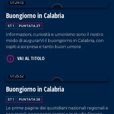
01:24:13
VAI AL TITOLO
Buongiorno in Calabria
ST 1
PUNTATA 27
Informazioni, curiosità e umorismo sono il nostro
modo di augurarVi il buongiorno in Calabria, con
ospiti a sorpresa e tanto buon umore.
VAI AL TITOLO
01:25:32
Buongiorno in Calabria
ST 1
PUNTATA 26
Le prime pagine dei quotidiani nazionali regionali e