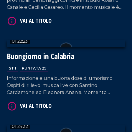
provinciali, personaggi comici e in studio Rosario
VAI AL TITOLO
Canale e Cecilia Cesareo. Il momento musicale è
dedicato ai Litfiba.
01:22:23
Buongiorno in Calabria
VAI AL TITOLO
ST 1
PUNTATA 25
Informazione e una buona dose di umorismo.
Ospiti di rilievo, musica live con Santino
Cardamone ed Eleonora Anania. Momento
musicale dedicato a Jimmy Cliff.
01:24:32