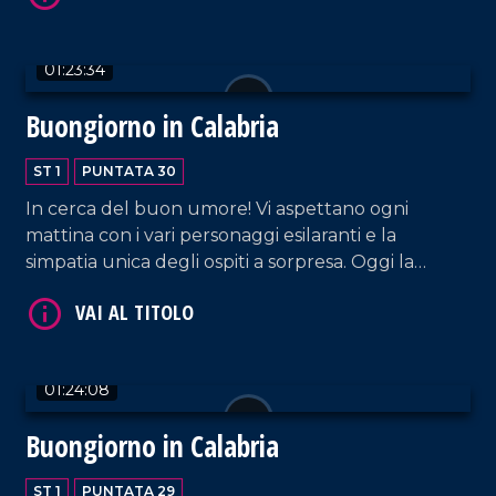
VAI AL TITOLO
01:23:34
Buongiorno in Calabria
ST 1
PUNTATA 30
In cerca del buon umore! Vi aspettano ogni
mattina con i vari personaggi esilaranti e la
simpatia unica degli ospiti a sorpresa. Oggi la
diretta Skype con Rosario Canale e Cecilia Cesareo.
VAI AL TITOLO
Momento musicale dedicato a Louis Armstrong.
01:24:08
Buongiorno in Calabria
ST 1
PUNTATA 29