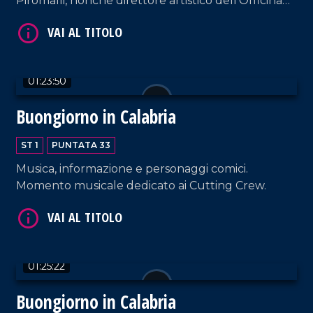
Piromalli, nonché direttore artistico dell'Officina
dell'arte del teatro Cilea di Reggio Calabria.
VAI AL TITOLO
01:23:50
Buongiorno in Calabria
ST 1
PUNTATA 33
Musica, informazione e personaggi comici.
Momento musicale dedicato ai Cutting Crew.
VAI AL TITOLO
01:25:22
Buongiorno in Calabria