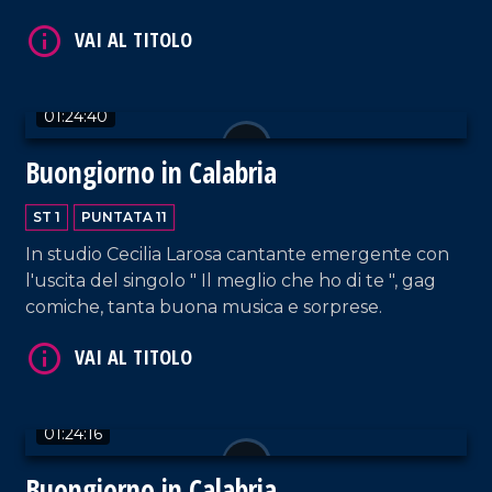
sorpresa.
01:24:40
Buongiorno in Calabria
VAI AL TITOLO
ST 1
PUNTATA 11
In studio Cecilia Larosa cantante emergente con
l'uscita del singolo " Il meglio che ho di te ", gag
comiche, tanta buona musica e sorprese.
VAI AL TITOLO
01:24:16
Buongiorno in Calabria