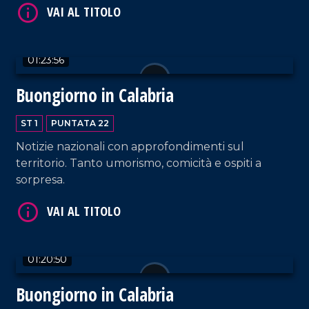
01:23:56
Buongiorno in Calabria
ST 1
PUNTATA 22
VAI AL TITOLO
Notizie nazionali con approfondimenti sul
territorio. Tanto umorismo, comicità e ospiti a
sorpresa.
01:20:50
Buongiorno in Calabria
VAI AL TITOLO