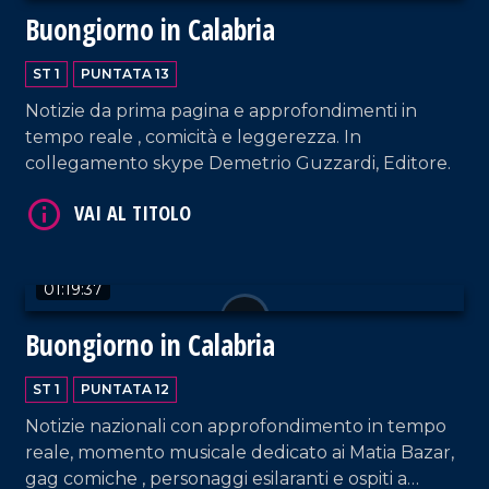
Buongiorno in Calabria
ST 1
PUNTATA 13
Notizie da prima pagina e approfondimenti in
tempo reale , comicità e leggerezza. In
collegamento skype Demetrio Guzzardi, Editore.
VAI AL TITOLO
01:19:37
Buongiorno in Calabria
ST 1
PUNTATA 12
Notizie nazionali con approfondimento in tempo
VAI AL TITOLO
reale, momento musicale dedicato ai Matia Bazar,
gag comiche , personaggi esilaranti e ospiti a