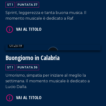
ST 1
PUNTATA 37
Sprint, leggerezza e tanta buona musica. Il
momento musicale è dedicato a Raf.
VAI AL TITOLO
01:23:19
Buongiorno in Calabria
ST 1
PUNTATA 36
VAI AL TITOLO
Umorismo, simpatia per iniziare al meglio la
settimana. Il momento musicale è dedicato a
Lucio Dalla.