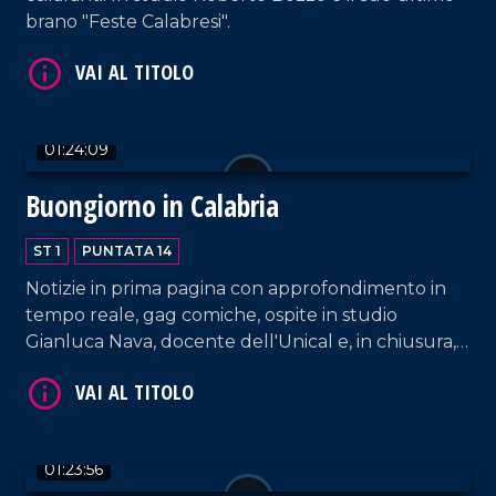
brano "Feste Calabresi".
01:24:09
Buongiorno in Calabria
VAI AL TITOLO
ST 1
PUNTATA 14
Notizie in prima pagina con approfondimento in
tempo reale, gag comiche, ospite in studio
Gianluca Nava, docente dell'Unical e, in chiusura,
l'attesa frase del giorno.
VAI AL TITOLO
01:23:56