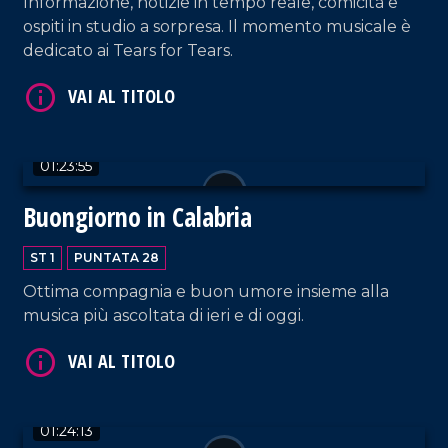
Informazione, notizie in tempo reale, comicità e
VAI AL TITOLO
ospiti in studio a sorpresa. Il momento musicale è
dedicato ai Tears for Tears.
01:23:55
Buongiorno in Calabria
VAI AL TITOLO
ST 1
PUNTATA 28
Ottima compagnia e buon umore insieme alla
musica più ascoltata di ieri e di oggi.
01:24:13
VAI AL TITOLO