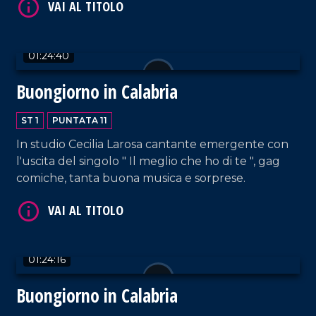
01:24:40
Buongiorno in Calabria
VAI AL TITOLO
ST 1
PUNTATA 11
In studio Cecilia Larosa cantante emergente con
l'uscita del singolo " Il meglio che ho di te ", gag
comiche, tanta buona musica e sorprese.
VAI AL TITOLO
01:24:16
Buongiorno in Calabria