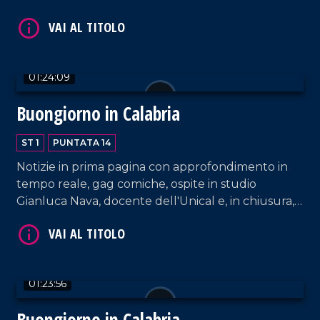
01:24:09
Buongiorno in Calabria
VAI AL TITOLO
ST 1
PUNTATA 14
Notizie in prima pagina con approfondimento in
tempo reale, gag comiche, ospite in studio
Gianluca Nava, docente dell'Unical e, in chiusura,
l'attesa frase del giorno.
VAI AL TITOLO
01:23:56
Buongiorno in Calabria