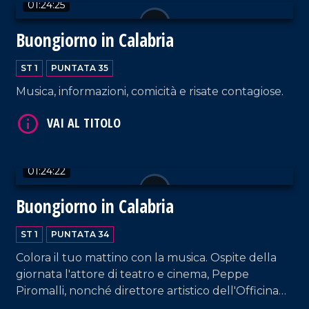
01:24:25
VAI AL TITOLO
Buongiorno in Calabria
ST 1
PUNTATA 35
Musica, informazioni, comicità e risate contagiose.
01:24:22
VAI AL TITOLO
Buongiorno in Calabria
ST 1
PUNTATA 34
Colora il tuo mattino con la musica. Ospite della
giornata l'attore di teatro e cinema, Peppe
Piromalli, nonché direttore artistico dell'Officina
dell'arte del teatro Cilea di Reggio Calabria.