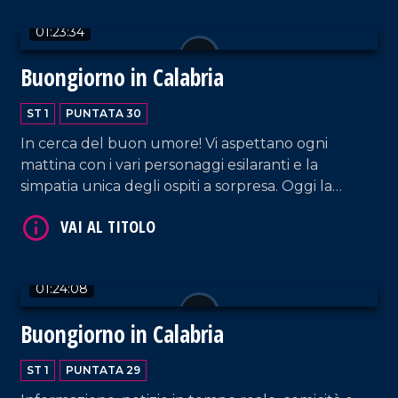
VAI AL TITOLO
01:23:34
Buongiorno in Calabria
ST 1
PUNTATA 30
In cerca del buon umore! Vi aspettano ogni
mattina con i vari personaggi esilaranti e la
simpatia unica degli ospiti a sorpresa. Oggi la
diretta Skype con Rosario Canale e Cecilia Cesareo.
VAI AL TITOLO
Momento musicale dedicato a Louis Armstrong.
01:24:08
Buongiorno in Calabria
ST 1
PUNTATA 29