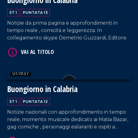
ST 1
PUNTATA 13
Notizie da prima pagina e approfondimenti in
tempo reale , comicità e leggerezza. In
collegamento skype Demetrio Guzzardi, Editore.
VAI AL TITOLO
01:19:37
Buongiorno in Calabria
ST 1
PUNTATA 12
Notizie nazionali con approfondimento in tempo
reale, momento musicale dedicato ai Matia Bazar,
VAI AL TITOLO
gag comiche , personaggi esilaranti e ospiti a
sorpresa.