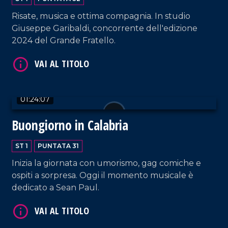
Risate, musica e ottima compagnia. In studio
VAI AL TITOLO
Giuseppe Garibaldi, concorrente dell'edizione
2024 del Grande Fratello.
01:24:07
Buongiorno in Calabria
VAI AL TITOLO
ST 1
PUNTATA 31
Inizia la giornata con umorismo, gag comiche e
ospiti a sorpresa. Oggi il momento musicale è
dedicato a Sean Paul.