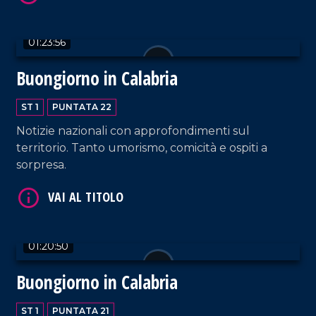
01:23:56
Buongiorno in Calabria
ST 1
PUNTATA 22
Notizie nazionali con approfondimenti sul
VAI AL TITOLO
territorio. Tanto umorismo, comicità e ospiti a
sorpresa.
01:20:50
Buongiorno in Calabria
VAI AL TITOLO
ST 1
PUNTATA 21