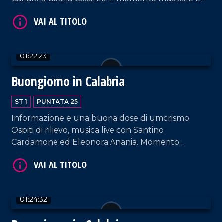
dedicato ai Litfiba.
01:22:23
Buongiorno in Calabria
ST 1
PUNTATA 25
VAI AL TITOLO
Informazione e una buona dose di umorismo.
Ospiti di rilievo, musica live con Santino
Cardamone ed Eleonora Anania. Momento
musicale dedicato a Jimmy Cliff.
01:24:32
VAI AL TITOLO