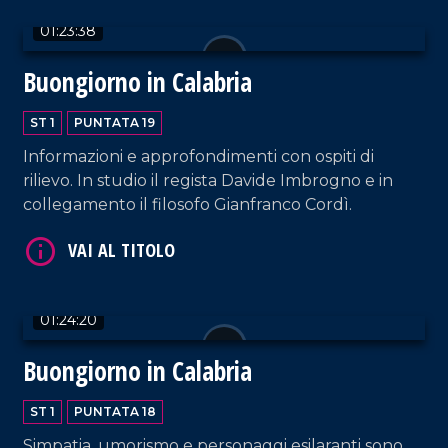
01:23:38
Buongiorno in Calabria
ST 1
PUNTATA 19
Informazioni e approfondimenti con ospiti di
VAI AL TITOLO
rilievo. In studio il regista Davide Imbrogno e in
collegamento il filosofo Gianfranco Cordì.
01:24:20
Buongiorno in Calabria
VAI AL TITOLO
ST 1
PUNTATA 18
Simpatia, umorismo e personaggi esilaranti sono