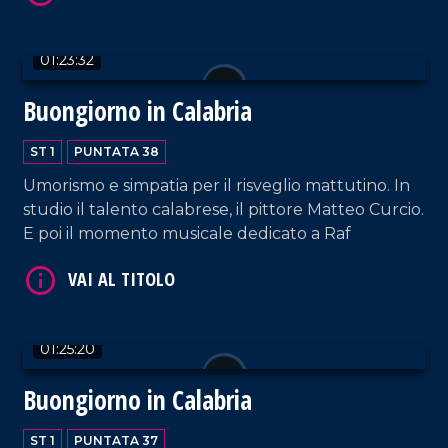
01:23:32
Buongiorno in Calabria
VAI AL TITOLO
ST 1
PUNTATA 38
Umorismo e simpatia per il risveglio mattutino. In
studio il talento calabrese, il pittore Matteo Curcio.
E poi il momento musicale dedicato a Raf
VAI AL TITOLO
01:25:20
Buongiorno in Calabria
ST 1
PUNTATA 37