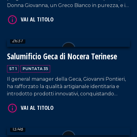
Donna Giovanna, un Greco Bianco in purezza, e il
VAI AL TITOLO
Maradea, Cirò Dop Rosso riserva. La cantina di Cirò
Marina è aperta per visite e degustazioni.
26:37
Salumificio Geca di Nocera Terinese
ST 1
PUNTATA 35
VAI AL TITOLO
Il general manager della Geca, Giovanni Pontieri,
ha rafforzato la qualità artigianale identitaria e
introdotto prodotti innovativi, conquistando
mercati esteri. Osserviamo l'intero processo
produttivo, dalle carni fresche alla stagionatura e
al confezionamento che garantisce eccellenza e
autenticità.
13:48