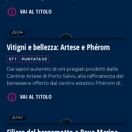
massima valorizzazione di vitigni autoctoni quali il
Gaglioppo, il Pecorello, il Greco Bianco. Intervista a
Pasquale Iuzzolini.
25:04
Vitigni e bellezza: Artese e Phérom
ST 1
PUNTATA 03
Dai sapori autentici di vini pregiati prodotti dalle
Cantine Artese di Porto Salvo, alla raffinatezza del
benessere offerto dal centro estetico Phérom di
Lamezia Terme.
20:47