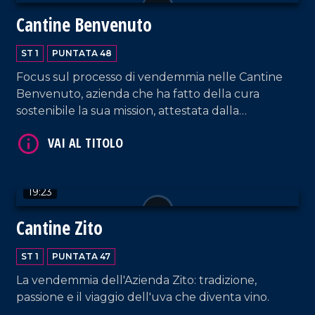
Cantine Benvenuto
VAI AL TITOLO
ST 1
PUNTATA 48
Focus sul processo di vendemmia nelle Cantine
Benvenuto, azienda che ha fatto della cura
sostenibile la sua mission, attestata dalla
certificazione biologica da oltre vent'anni.
VAI AL TITOLO
19:23
Cantine Zito
ST 1
PUNTATA 47
La vendemmia dell'Azienda Zito: tradizione,
passione e il viaggio dell'uva che diventa vino.