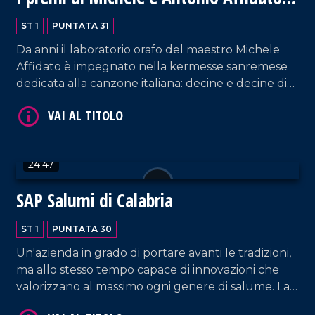
VAI AL TITOLO
per Sanremo 2025
ST 1
PUNTATA 31
Da anni il laboratorio orafo del maestro Michele
Affidato è impegnato nella kermesse sanremese
dedicata alla canzone italiana: decine e decine di
artisti famosi hanno tenuto in mano i suoi premi.
Da qualche tempo si è aggiunto il genio artistico
dell'orafo e scultore Antonio Affidato, figlio di
Michele, anch'egli ispirato dalle radici identitarie
VAI AL TITOLO
24:47
della propria terra.
SAP Salumi di Calabria
ST 1
PUNTATA 30
Un'azienda in grado di portare avanti le tradizioni,
ma allo stesso tempo capace di innovazioni che
valorizzano al massimo ogni genere di salume. La
VAI AL TITOLO
scelta di non utilizzare conservanti è molto