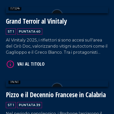
enologiche, evidenziando il ruolo innovativo delle
17:04
VAI AL TITOLO
Cantine Zito, oggi proiettate anche verso
l'enoturismo.
Grand Terroir al Vinitaly
ST 1
PUNTATA 40
Al Vinitaly 2025, i riflettori si sono accesi sull'area
del Cirò Doc, valorizzando vitigni autoctoni come il
Gaglioppo e il Greco Bianco. Tra i protagonisti
intervistati della puntata: Antonio Iuzzolini di
Tenuta Iuzzolini, Lello e Vito Senatore, storica
VAI AL TITOLO
famiglia del Cirò, e Francesco Campana, giovane
produttore attento anche al turismo di qualità.
14:41
Un'edizione positiva per la Calabria.
Pizzo e il Decennio Francese in Calabria
ST 1
PUNTATA 39
Nel periodo napoleonico, i Borbone lasciarono il