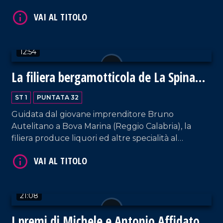
Recentemente l'azienda ha puntato sul
VAI AL TITOLO
cioccolato, espandendosi in UE e ExtraUE facendo
divenire la Calabria terra delle uova di Pasqua.
12:54
La filiera bergamotticola de La Spina
Santa
ST 1
PUNTATA 32
Guidata dal giovane imprenditore Bruno
VAI AL TITOLO
Autelitano a Bova Marina (Reggio Calabria), la
filiera produce liquori ed altre specialità al
Bergamotto, tra le quali la famosa bibita gassata al
bergamotto (il Bergotto) e l'Amaro Kaciuto.
21:08
I premi di Michele e Antonio Affidato