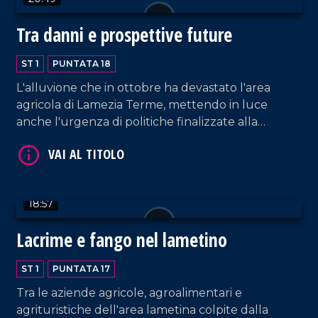
VAI AL TITOLO
Tra danni e prospettive future
ST 1
PUNTATA 18
L'alluvione che in ottobre ha devastato l'area
agricola di Lamezia Terme, mettendo in luce
anche l'urgenza di politiche finalizzate alla
manutenzione idrogeologica, non ha piegato i
sogni e le aspettative degli imprenditori. Tra gli
VAI AL TITOLO
obiettivi di Innocenza la sintesi agroalimentare da
filiera corta, la valorizzazione massima del
18:57
territorio, la ricettività turistica destagionalizzata.
Lacrime e fango nel lametino
ST 1
PUNTATA 17
Tra le aziende agricole, agroalimentari e
VAI AL TITOLO
agrituristiche dell'area lametina colpite dalla