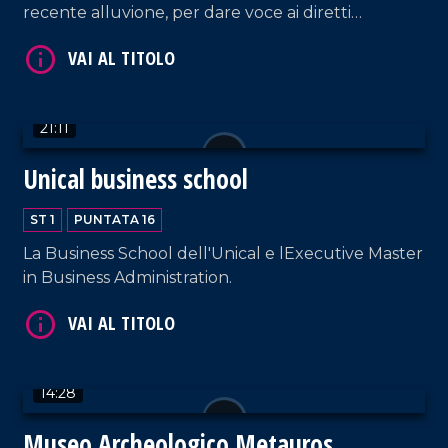
recente alluvione, per dare voce ai diretti
interessati.
21:11
Unical business school
VAI AL TITOLO
ST 1
PUNTATA 16
La Business School dell'Unical e lExecutive Master
in Business Administration.
14:28
VAI AL TITOLO
Museo Archeologico Metauros