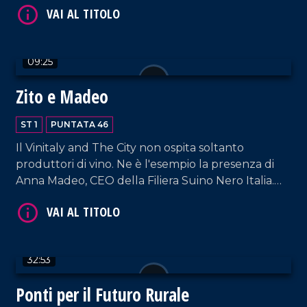
VAI AL TITOLO
09:25
Zito e Madeo
ST 1
PUNTATA 46
Il Vinitaly and The City non ospita soltanto
produttori di vino. Ne è l'esempio la presenza di
Anna Madeo, CEO della Filiera Suino Nero Italia.
VAI AL TITOLO
Immancabile è il riferimento al vino, come il Greco
Nero delle Cantine Zito, accompagnatore
insostituibile delle carni del maiale nero.
32:53
Ponti per il Futuro Rurale