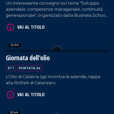
Un interessante convegno sul tema "Sviluppo
aziendale: competenze manageriale, continuità
generazionale", organizzato dalla Business School
per far crescere le imprese.
VAI AL TITOLO
15:44
Giornata dell'olio
ST 1
PUNTATA 24
L'Olio di Calabria Igp incontra le aziende, tappa
VAI AL TITOLO
alla Rolltek di Catanzaro.
8:44