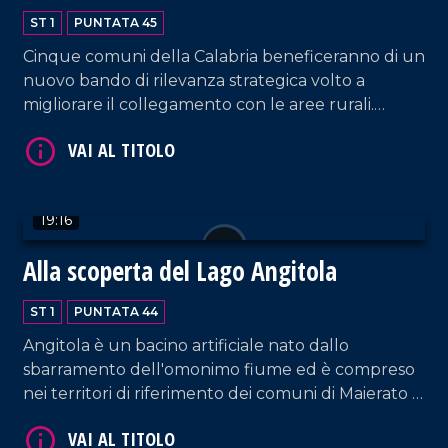
ST 1
PUNTATA 45
VAI AL TITOLO
Cinque comuni della Calabria beneficeranno di un
nuovo bando di rilevanza strategica volto a
migliorare il collegamento con le aree rurali.
L'iniziativa prevede l'erogazione di sussidi destinati
allo sviluppo e al potenziamento delle
infrastrutture locali, con l'obiettivo di ridurre il
divario territoriale e favorire la crescita economica
19:16
e sociale.
Alla scoperta del Lago Angitola
VAI AL TITOLO
ST 1
PUNTATA 44
Angitola è un bacino artificiale nato dallo
sbarramento dell'omonimo fiume ed è compreso
nei territori di riferimento dei comuni di Maierato e
di Monterosso Calabro. Si tratta di un'importante e
suggestiva oasi naturalistica, caratterizzata da una