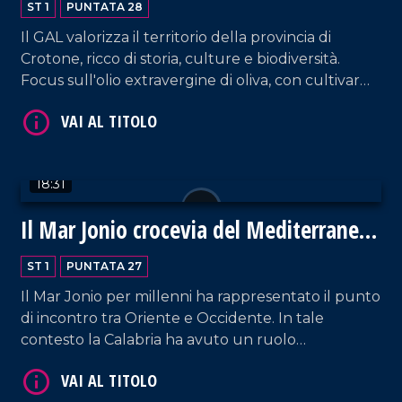
ST 1
PUNTATA 28
Il GAL valorizza il territorio della provincia di
Crotone, ricco di storia, culture e biodiversità.
Focus sull'olio extravergine di oliva, con cultivar
pregiate come la Tonda di Strongoli e la
Pennulara, tra le migliori del Mediterraneo.
VAI AL TITOLO
Intervista al Presidente Natale Carvello.
18:31
Il Mar Jonio crocevia del Mediterraneo,
tra storia, identità, sviluppo
ST 1
PUNTATA 27
Il Mar Jonio per millenni ha rappresentato il punto
di incontro tra Oriente e Occidente. In tale
VAI AL TITOLO
contesto la Calabria ha avuto un ruolo
straordinario; tanti popoli, con intensità e peso
diverso, hanno costruito una civiltà jonica che