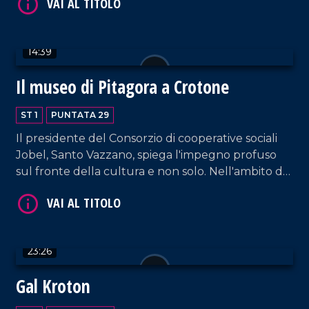
apprezzata nel mercato ed evidenzia la qualità
dei prodotti della nostra terra.
14:39
Il museo di Pitagora a Crotone
ST 1
PUNTATA 29
VAI AL TITOLO
Il presidente del Consorzio di cooperative sociali
Jobel, Santo Vazzano, spiega l'impegno profuso
sul fronte della cultura e non solo. Nell'ambito del
Museo e dei Giardini è possibile immergersi in molti
aspetti del pensiero pitagorico. Ma non è tutto:
diverse mostre, temporanee o stabili,
contribuiscono ad arricchire la proposta di un
23:26
presidio di cultura che ha saputo allargare i propri
orizzonti nel resto d'Italia e all'estero.
VAI AL TITOLO
Gal Kroton