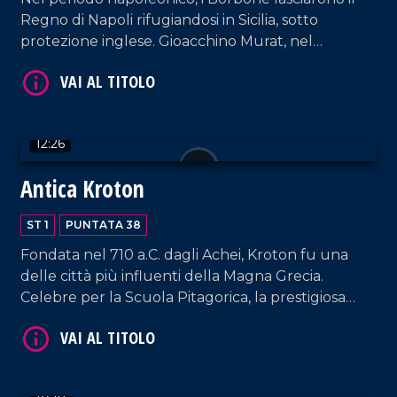
Regno di Napoli rifugiandosi in Sicilia, sotto
VAI AL TITOLO
protezione inglese. Gioacchino Murat, nel
tentativo di riconquistare il suo regno, sbarcò a
Pizzo, dopo una tempesta, ma fu catturato e
fucilato nel castello cittadino. Pizzo, affacciata sul
Tirreno, è oggi nota per la pesca del tonno e il
12:26
celebre tartufo gelato.
Antica Kroton
VAI AL TITOLO
ST 1
PUNTATA 38
Fondata nel 710 a.C. dagli Achei, Kroton fu una
delle città più influenti della Magna Grecia.
Celebre per la Scuola Pitagorica, la prestigiosa
Scuola Medica e i suoi atleti olimpici, tra cui il
leggendario Milone, fu capitale culturale e
sportiva dell'antichità. Oggi Crotone conserva
questa eredità nel suo Museo Archeologico