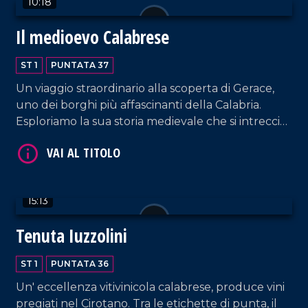
10:18
Nazionale.
VAI AL TITOLO
Il medioevo Calabrese
ST 1
PUNTATA 37
Un viaggio straordinario alla scoperta di Gerace,
uno dei borghi più affascinanti della Calabria.
Esploriamo la sua storia medievale che si intreccia
in ogni angolo, dalla posizione geografica al
castello, fino alle sue chiese.
VAI AL TITOLO
15:13
Tenuta Iuzzolini
ST 1
PUNTATA 36
Un' eccellenza vitivinicola calabrese, produce vini
pregiati nel Cirotano. Tra le etichette di punta, il