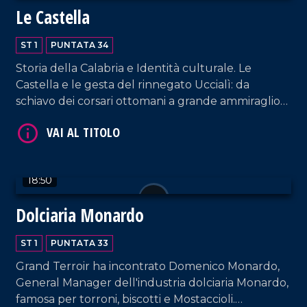
Le Castella
VAI AL TITOLO
ST 1
PUNTATA 34
Storia della Calabria e Identità culturale. Le
Castella e le gesta del rinnegato Uccialì: da
schiavo dei corsari ottomani a grande ammiraglio
della flotta turca.
VAI AL TITOLO
18:50
Dolciaria Monardo
ST 1
PUNTATA 33
Grand Terroir ha incontrato Domenico Monardo,
General Manager dell'industria dolciaria Monardo,
famosa per torroni, biscotti e Mostaccioli.