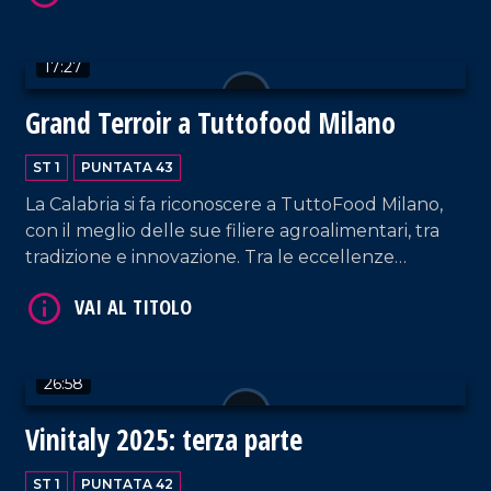
ricca fauna e da una lussureggiante flora.
VAI AL TITOLO
17:27
Grand Terroir a Tuttofood Milano
ST 1
PUNTATA 43
La Calabria si fa riconoscere a TuttoFood Milano,
con il meglio delle sue filiere agroalimentari, tra
tradizione e innovazione. Tra le eccellenze
presenti, abbiamo incontrato l'imprenditore
VAI AL TITOLO
Bruno Autelitano, noto per la bibita al
bergamotto "Bergotto", e il salumificio Geca, che
ha presentato le sue ultime novità.
26:58
Vinitaly 2025: terza parte
ST 1
PUNTATA 42