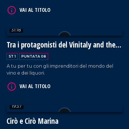
Copagri Calabria.
31:18
Tra i protagonisti del Vinitaly and the
City di Sibari
ST 1
PUNTATA 08
A tu per tu con gli imprenditori del mondo del
vino e dei liquori.
19:37
Cirò e Cirò Marina