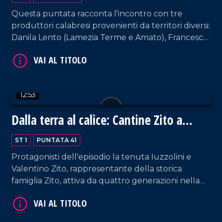
Questa puntata racconta l'incontro con tre
VAI AL TITOLO
produttori calabresi provenienti da territori diversi:
Danila Lento (Lamezia Terme e Amato), Francesco
dell'Aera (Soveria Simeri) e Massimiliano Capoano
(Cirò Marina). Un viaggio tra vitigni autoctoni,
tradizioni uniche e territori che spaziano dal
Tirreno allo Jonio, con un'attenzione crescente
12:53
verso l'enoturismo e la qualità.
Dalla terra al calice: Cantine Zito a
VAI AL TITOLO
Verona
ST 1
PUNTATA 41
Protagonisti dell'episodio la tenuta Iuzzolini e
Valentino Zito, rappresentante della storica
famiglia Zito, attiva da quattro generazioni nella
viticoltura di qualità nel Cirotano. L'intervista
ripercorre l'evoluzione del settore, dalle botticelle
di vino sfuso fino alle moderne tecniche