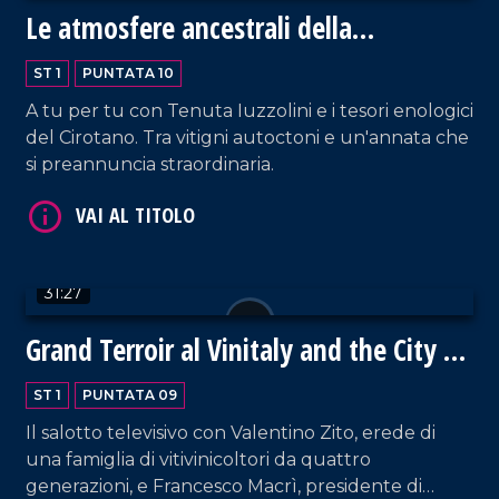
Le atmosfere ancestrali della
vendemmia e la produzione di vino in
ST 1
PUNTATA 10
cantina
A tu per tu con Tenuta Iuzzolini e i tesori enologici
del Cirotano. Tra vitigni autoctoni e un'annata che
si preannuncia straordinaria.
31:27
Grand Terroir al Vinitaly and the City di
Sibari
ST 1
PUNTATA 09
Il salotto televisivo con Valentino Zito, erede di
una famiglia di vitivinicoltori da quattro
generazioni, e Francesco Macrì, presidente di