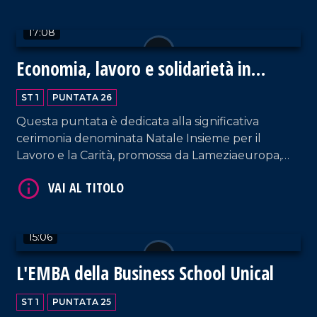
merita di essere approfondita e posta alla base di
progetti sostenibili di sviluppo.
17:08
Economia, lavoro e solidarietà in
Calabria: cerimonia a Lamezia
VAI AL TITOLO
ST 1
PUNTATA 26
Questa puntata è dedicata alla significativa
cerimonia denominata Natale Insieme per il
Lavoro e la Carità, promossa da Lameziaeuropa,
Diocesi, Caritas e Comune di Lamezia Terme.
15:06
VAI AL TITOLO
L'EMBA della Business School Unical
ST 1
PUNTATA 25