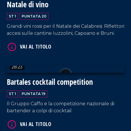
Natale di vino
ST 1
PUNTATA 20
VAI AL TITOLO
Grandi vini rossi per il Natale dei Calabresi. Riflettori
accesi sulle cantine Iuzzolini, Capoano e Bruni.
28:23
Bartales cocktail competition
VAI AL TITOLO
ST 1
PUNTATA 19
Il Gruppo Caffo e la competizione nazionale di
bartender a colpi di cocktail.