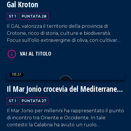
Gal Kroton
ST 1
PUNTATA 28
Il GAL valorizza il territorio della provincia di
Crotone, ricco di storia, culture e biodiversità.
Focus sull'olio extravergine di oliva, con cultivar
pregiate come la Tonda di Strongoli e la
Pennulara, tra le migliori del Mediterraneo.
VAI AL TITOLO
Intervista al Presidente Natale Carvello.
18:31
Il Mar Jonio crocevia del Mediterraneo,
tra storia, identità, sviluppo
ST 1
PUNTATA 27
Il Mar Jonio per millenni ha rappresentato il punto
VAI AL TITOLO
di incontro tra Oriente e Occidente. In tale
contesto la Calabria ha avuto un ruolo