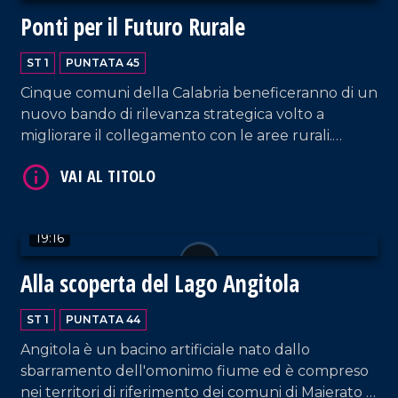
Ponti per il Futuro Rurale
ST 1
PUNTATA 45
VAI AL TITOLO
Cinque comuni della Calabria beneficeranno di un
nuovo bando di rilevanza strategica volto a
migliorare il collegamento con le aree rurali.
L'iniziativa prevede l'erogazione di sussidi destinati
allo sviluppo e al potenziamento delle
infrastrutture locali, con l'obiettivo di ridurre il
divario territoriale e favorire la crescita economica
19:16
e sociale.
VAI AL TITOLO
Alla scoperta del Lago Angitola
ST 1
PUNTATA 44
Angitola è un bacino artificiale nato dallo
sbarramento dell'omonimo fiume ed è compreso
nei territori di riferimento dei comuni di Maierato e