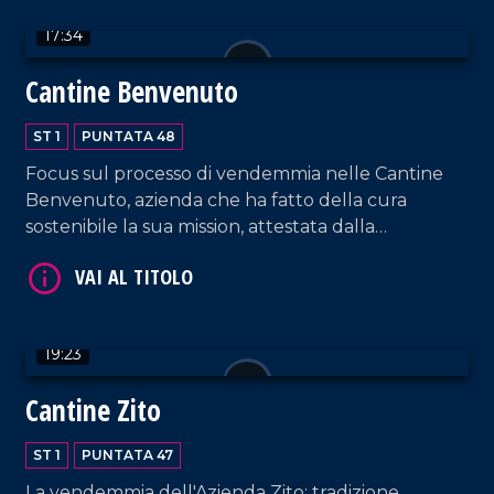
17:34
Cantine Benvenuto
VAI AL TITOLO
ST 1
PUNTATA 48
Focus sul processo di vendemmia nelle Cantine
Benvenuto, azienda che ha fatto della cura
sostenibile la sua mission, attestata dalla
certificazione biologica da oltre vent'anni.
VAI AL TITOLO
19:23
Cantine Zito
ST 1
PUNTATA 47
La vendemmia dell'Azienda Zito: tradizione,