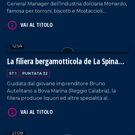
General Manager dell'industria dolciaria Monardo,
famosa per torroni, biscotti e Mostaccioli.
VAI AL TITOLO
Recentemente l'azienda ha puntato sul
cioccolato, espandendosi in UE e ExtraUE facendo
divenire la Calabria terra delle uova di Pasqua.
12:54
La filiera bergamotticola de La Spina
Santa
ST 1
PUNTATA 32
VAI AL TITOLO
Guidata dal giovane imprenditore Bruno
Autelitano a Bova Marina (Reggio Calabria), la
filiera produce liquori ed altre specialità al
Bergamotto, tra le quali la famosa bibita gassata al
bergamotto (il Bergotto) e l'Amaro Kaciuto.
21:08