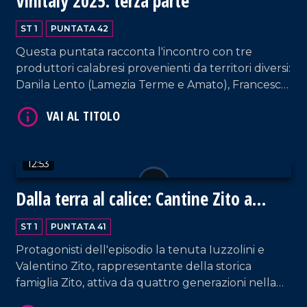
Vinitaly 2025: terza parte
ST 1
PUNTATA 42
VAI AL TITOLO
Questa puntata racconta l'incontro con tre
produttori calabresi provenienti da territori diversi:
Danila Lento (Lamezia Terme e Amato), Francesco
dell'Aera (Soveria Simeri) e Massimiliano Capoano
(Cirò Marina). Un viaggio tra vitigni autoctoni,
tradizioni uniche e territori che spaziano dal
Tirreno allo Jonio, con un'attenzione crescente
12:53
verso l'enoturismo e la qualità.
Dalla terra al calice: Cantine Zito a
VAI AL TITOLO
Verona
ST 1
PUNTATA 41
Protagonisti dell'episodio la tenuta Iuzzolini e
Valentino Zito, rappresentante della storica
famiglia Zito, attiva da quattro generazioni nella
viticoltura di qualità nel Cirotano. L'intervista