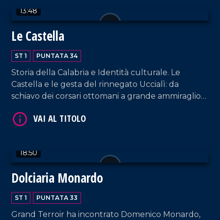
autenticità.
13:48
VAI AL TITOLO
Le Castella
ST 1
PUNTATA 34
Storia della Calabria e Identità culturale. Le
Castella e le gesta del rinnegato Uccialì: da
schiavo dei corsari ottomani a grande ammiraglio
della flotta turca.
VAI AL TITOLO
18:50
Dolciaria Monardo
ST 1
PUNTATA 33
Grand Terroir ha incontrato Domenico Monardo,