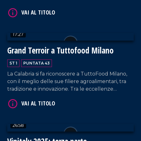
di Monterosso Calabro. Si tratta di un'importante e
suggestiva oasi naturalistica, caratterizzata da una
ricca fauna e da una lussureggiante flora.
VAI AL TITOLO
17:27
Grand Terroir a Tuttofood Milano
ST 1
PUNTATA 43
La Calabria si fa riconoscere a TuttoFood Milano,
con il meglio delle sue filiere agroalimentari, tra
tradizione e innovazione. Tra le eccellenze
VAI AL TITOLO
presenti, abbiamo incontrato l'imprenditore
Bruno Autelitano, noto per la bibita al
bergamotto "Bergotto", e il salumificio Geca, che
ha presentato le sue ultime novità.
26:58