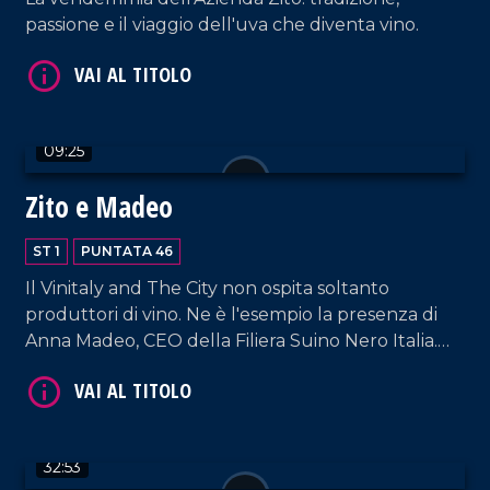
passione e il viaggio dell'uva che diventa vino.
VAI AL TITOLO
09:25
Zito e Madeo
ST 1
PUNTATA 46
Il Vinitaly and The City non ospita soltanto
produttori di vino. Ne è l'esempio la presenza di
VAI AL TITOLO
Anna Madeo, CEO della Filiera Suino Nero Italia.
Immancabile è il riferimento al vino, come il Greco
Nero delle Cantine Zito, accompagnatore
insostituibile delle carni del maiale nero.
32:53