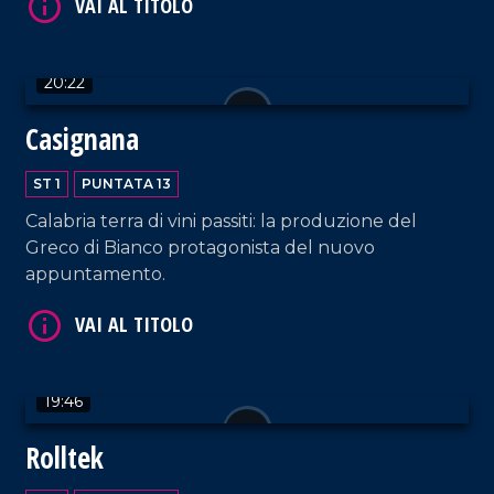
20:22
Casignana
ST 1
PUNTATA 13
Calabria terra di vini passiti: la produzione del
VAI AL TITOLO
Greco di Bianco protagonista del nuovo
appuntamento.
19:46
Rolltek