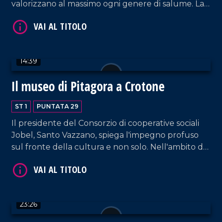
valorizzano al massimo ogni genere di salume. La
VAI AL TITOLO
scelta di non utilizzare conservanti è molto
apprezzata nel mercato ed evidenzia la qualità
dei prodotti della nostra terra.
14:39
Il museo di Pitagora a Crotone
VAI AL TITOLO
ST 1
PUNTATA 29
Il presidente del Consorzio di cooperative sociali
Jobel, Santo Vazzano, spiega l'impegno profuso
sul fronte della cultura e non solo. Nell'ambito del
Museo e dei Giardini è possibile immergersi in molti
aspetti del pensiero pitagorico. Ma non è tutto:
diverse mostre, temporanee o stabili,
contribuiscono ad arricchire la proposta di un
23:26
presidio di cultura che ha saputo allargare i propri
VAI AL TITOLO
orizzonti nel resto d'Italia e all'estero.