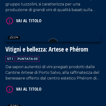
gruppo Iuzzolini, si caratterizza per una
produzione di grandi vini di qualità basati sulla
massima valorizzazione di vitigni autoctoni quali il
Gaglioppo, il Pecorello, il Greco Bianco. Intervista a
Pasquale Iuzzolini.
25:04
Vitigni e bellezza: Artese e Phérom
ST 1
PUNTATA 03
Dai sapori autentici di vini pregiati prodotti dalle
Cantine Artese di Porto Salvo, alla raffinatezza del
benessere offerto dal centro estetico Phérom di
Lamezia Terme.
20:47