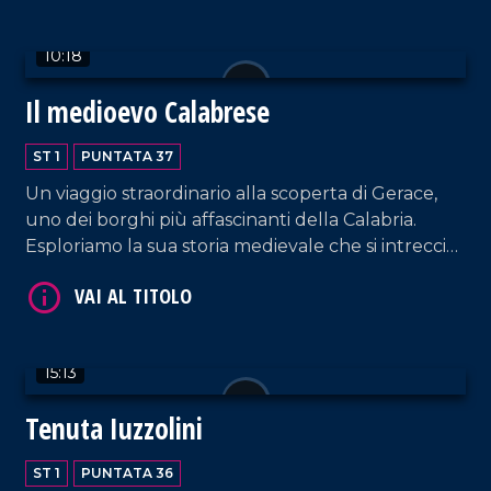
sportiva dell'antichità. Oggi Crotone conserva
questa eredità nel suo Museo Archeologico
10:18
Nazionale.
VAI AL TITOLO
Il medioevo Calabrese
ST 1
PUNTATA 37
Un viaggio straordinario alla scoperta di Gerace,
uno dei borghi più affascinanti della Calabria.
Esploriamo la sua storia medievale che si intreccia
in ogni angolo, dalla posizione geografica al
castello, fino alle sue chiese.
VAI AL TITOLO
15:13
Tenuta Iuzzolini
ST 1
PUNTATA 36