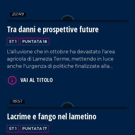
20:49
VAI AL TITOLO
Tra danni e prospettive future
ST 1
PUNTATA 18
L'alluvione che in ottobre ha devastato l'area
agricola di Lamezia Terme, mettendo in luce
anche l'urgenza di politiche finalizzate alla
manutenzione idrogeologica, non ha piegato i
VAI AL TITOLO
sogni e le aspettative degli imprenditori. Tra gli
obiettivi di Innocenza la sintesi agroalimentare da
filiera corta, la valorizzazione massima del
18:57
territorio, la ricettività turistica destagionalizzata.
Lacrime e fango nel lametino
ST 1
PUNTATA 17