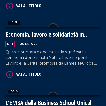
straordinario; tanti popoli, con intensità e peso
diverso, hanno costruito una civiltà jonica che
merita di essere approfondita e posta alla base di
progetti sostenibili di sviluppo.
17:08
Economia, lavoro e solidarietà in
Calabria: cerimonia a Lamezia
VAI AL TITOLO
ST 1
PUNTATA 26
Questa puntata è dedicata alla significativa
cerimonia denominata Natale Insieme per il
Lavoro e la Carità, promossa da Lameziaeuropa,
Diocesi, Caritas e Comune di Lamezia Terme.
15:06
VAI AL TITOLO
L'EMBA della Business School Unical