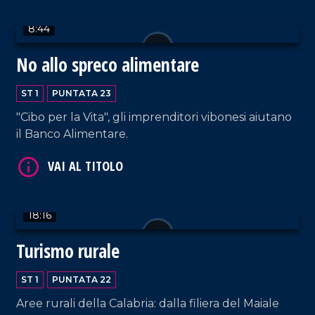
8:44
No allo spreco alimentare
VAI AL TITOLO
ST 1
PUNTATA 23
"Cibo per la Vita", gli imprenditori vibonesi aiutano
il Banco Alimentare.
18:16
VAI AL TITOLO
Turismo rurale
ST 1
PUNTATA 22
Aree rurali della Calabria: dalla filiera del Maiale