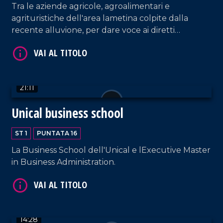
Tra le aziende agricole, agroalimentari e
VAI AL TITOLO
agrituristiche dell'area lametina colpite dalla
recente alluvione, per dare voce ai diretti
interessati.
21:11
Unical business school
VAI AL TITOLO
ST 1
PUNTATA 16
La Business School dell'Unical e lExecutive Master
in Business Administration.
14:28
VAI AL TITOLO