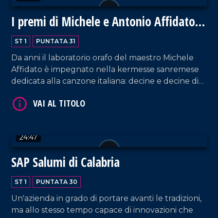
I premi di Michele e Antonio Affidato
VAI AL TITOLO
per Sanremo 2025
ST 1
PUNTATA 31
Da anni il laboratorio orafo del maestro Michele
Affidato è impegnato nella kermesse sanremese
dedicata alla canzone italiana: decine e decine di
artisti famosi hanno tenuto in mano i suoi premi.
Da qualche tempo si è aggiunto il genio artistico
dell'orafo e scultore Antonio Affidato, figlio di
VAI AL TITOLO
Michele, anch'egli ispirato dalle radici identitarie
24:47
della propria terra.
SAP Salumi di Calabria
ST 1
PUNTATA 30
Un'azienda in grado di portare avanti le tradizioni,
ma allo stesso tempo capace di innovazioni che