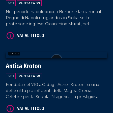
ST 1
PUNTATA 39
Nel periodo napoleonico, i Borbone lasciarono il
VAI AL TITOLO
Regno di Napoli rifugiandosi in Sicilia, sotto
protezione inglese. Gioacchino Murat, nel
tentativo di riconquistare il suo regno, sbarcò a
Pizzo, dopo una tempesta, ma fu catturato e
fucilato nel castello cittadino. Pizzo, affacciata sul
Tirreno, è oggi nota per la pesca del tonno e il
12:26
celebre tartufo gelato.
Antica Kroton
VAI AL TITOLO
ST 1
PUNTATA 38
Fondata nel 710 a.C. dagli Achei, Kroton fu una
delle città più influenti della Magna Grecia.
Celebre per la Scuola Pitagorica, la prestigiosa
Scuola Medica e i suoi atleti olimpici, tra cui il
leggendario Milone, fu capitale culturale e