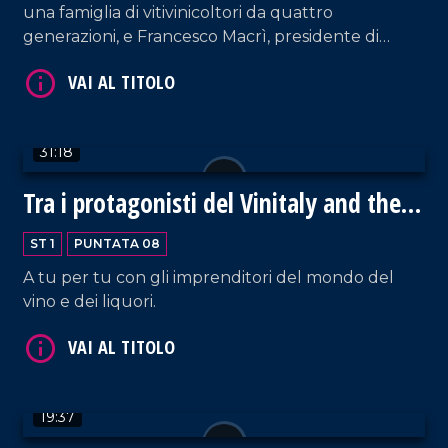
una famiglia di vitivinicoltori da quattro
generazioni, e Francesco Macrì, presidente di
Copagri Calabria.
31:18
Tra i protagonisti del Vinitaly and the
City di Sibari
ST 1
PUNTATA 08
A tu per tu con gli imprenditori del mondo del
vino e dei liquori.
19:37