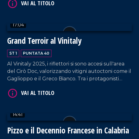
ripercorre l'evoluzione del settore, dalle botticelle
di vino sfuso fino alle moderne tecniche
enologiche, evidenziando il ruolo innovativo delle
VAI AL TITOLO
17:04
Cantine Zito, oggi proiettate anche verso
l'enoturismo.
Grand Terroir al Vinitaly
ST 1
PUNTATA 40
Al Vinitaly 2025, i riflettori si sono accesi sull'area
del Cirò Doc, valorizzando vitigni autoctoni come il
Gaglioppo e il Greco Bianco. Tra i protagonisti
intervistati della puntata: Antonio Iuzzolini di
VAI AL TITOLO
Tenuta Iuzzolini, Lello e Vito Senatore, storica
famiglia del Cirò, e Francesco Campana, giovane
produttore attento anche al turismo di qualità.
14:41
Un'edizione positiva per la Calabria.
Pizzo e il Decennio Francese in Calabria