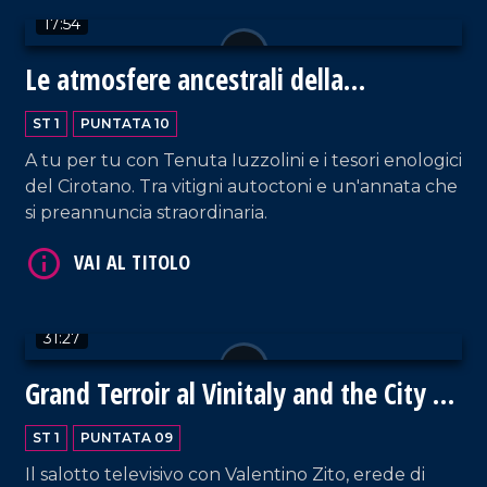
17:54
Le atmosfere ancestrali della
vendemmia e la produzione di vino in
ST 1
PUNTATA 10
cantina
A tu per tu con Tenuta Iuzzolini e i tesori enologici
del Cirotano. Tra vitigni autoctoni e un'annata che
si preannuncia straordinaria.
31:27
Grand Terroir al Vinitaly and the City di
Sibari
ST 1
PUNTATA 09
Il salotto televisivo con Valentino Zito, erede di