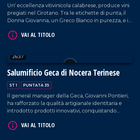
Un' eccellenza vitivinicola calabrese, produce vini
pregiati nel Cirotano. Tra le etichette di punta, il
VAI AL TITOLO
Donna Giovanna, un Greco Bianco in purezza, e il
Maradea, Cirò Dop Rosso riserva. La cantina di Cirò
Marina è aperta per visite e degustazioni.
26:37
Salumificio Geca di Nocera Terinese
ST 1
PUNTATA 35
VAI AL TITOLO
Il general manager della Geca, Giovanni Pontieri,
ha rafforzato la qualità artigianale identitaria e
introdotto prodotti innovativi, conquistando
mercati esteri. Osserviamo l'intero processo
produttivo, dalle carni fresche alla stagionatura e
al confezionamento che garantisce eccellenza e