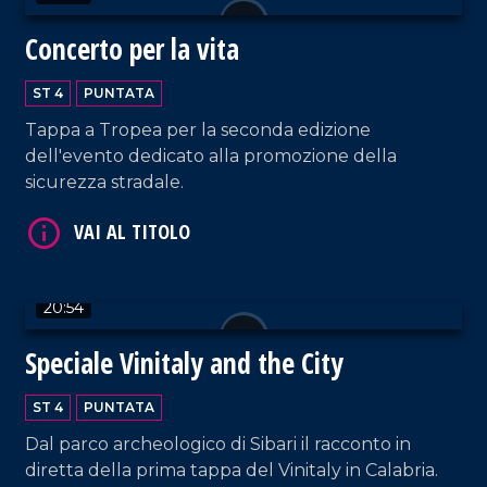
Concerto per la vita
ST 4
PUNTATA
Tappa a Tropea per la seconda edizione
VAI AL TITOLO
dell'evento dedicato alla promozione della
sicurezza stradale.
20:54
Speciale Vinitaly and the City
VAI AL TITOLO
ST 4
PUNTATA
Dal parco archeologico di Sibari il racconto in
diretta della prima tappa del Vinitaly in Calabria.