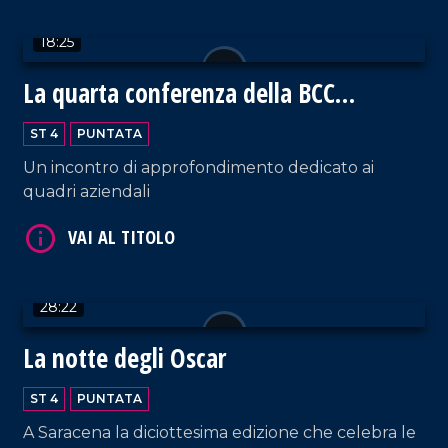
VAI AL TITOLO
18:25
La quarta conferenza della BCC
Mediocrati
ST 4
PUNTATA
Un incontro di approfondimento dedicato ai
quadri aziendali
VAI AL TITOLO
28:22
La notte degli Oscar
ST 4
PUNTATA
A Saracena la diciottesima edizione che celebra le
VAI AL TITOLO