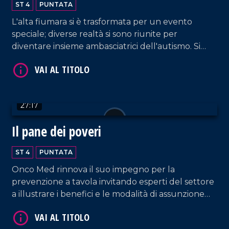
ST 4
PUNTATA
L'alta fiumara si è trasformata per un evento
speciale; diverse realtà si sono riunite per
diventare insieme ambasciatrici dell'autismo. Si
genera così un Natale autentico per iniziare a dar
voce ad ogni bisbiglio.
VAI AL TITOLO
27:17
Il pane dei poveri
ST 4
PUNTATA
Onco Med rinnova il suo impegno per la
prevenzione a tavola invitando esperti del settore
VAI AL TITOLO
a illustrare i benefici e le modalità di assunzione
del frutto autunnale più apprezzato: la castagna.