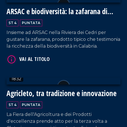
ARSAC e biodiversità: la zafarana di
Tortora
VAI AL TITOLO
ST 4
PUNTATA
Insieme ad ARSAC nella Riviera dei Cedri per
gustare la zafarana, prodotto tipico che testimonia
la ricchezza della biodiversità in Calabria.
18:32
VAI AL TITOLO
Agricleto, tra tradizione e innovazione
ST 4
PUNTATA
La Fiera dell'Agricoltura e dei Prodotti
d'eccellenza prende atto per la terza volta a