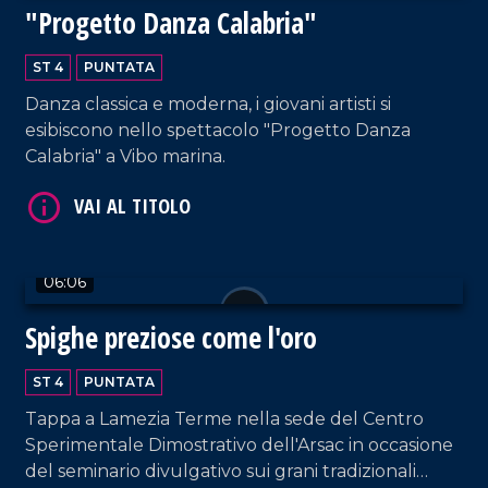
"Progetto Danza Calabria"
VAI AL TITOLO
ST 4
PUNTATA
Danza classica e moderna, i giovani artisti si
esibiscono nello spettacolo "Progetto Danza
Calabria" a Vibo marina.
VAI AL TITOLO
06:06
Spighe preziose come l'oro
ST 4
PUNTATA
Tappa a Lamezia Terme nella sede del Centro
Sperimentale Dimostrativo dell'Arsac in occasione
del seminario divulgativo sui grani tradizionali