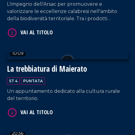
L'impegno dell'Arsac per promuovere e
valorizzare le eccellenze calabresi nell'ambito
della biodiversità territoriale. Tra i prodotti
identitari troviamo "le prugne dei frati" di
Terranova Sappo Minulio.
VAI AL TITOLO
10:09
La trebbiatura di Maierato
ST 4
PUNTATA
Un appuntamento dedicato alla cultura rurale
del territorio.
VAI AL TITOLO
20:36