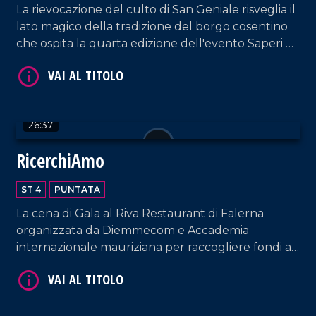
tradizioni e fede
La rievocazione del culto di San Geniale risveglia il
lato magico della tradizione del borgo cosentino
che ospita la quarta edizione dell'evento Saperi e
Sapori d'Autunno.
VAI AL TITOLO
26:37
RicerchiAmo
ST 4
PUNTATA
La cena di Gala al Riva Restaurant di Falerna
organizzata da Diemmecom e Accademia
internazionale mauriziana per raccogliere fondi a
VAI AL TITOLO
sostegno della ricerca medico-scientifica da parte
dell'UMG.