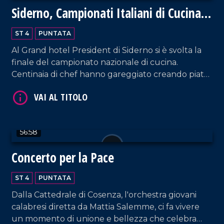
Siderno, Campionati Italiani di Cucina
2024
ST 4
PUNTATA
Al Grand hotel President di Siderno si è svolta la
finale del campionato nazionale di cucina.
Centinaia di chef hanno gareggiato creando piatti
VAI AL TITOLO
meravigliosi della tradizione italiana. Un evento
unico, ricco di emozioni e sapori.
56:58
Concerto per la Pace
ST 4
PUNTATA
VAI AL TITOLO
Dalla Cattedrale di Cosenza, l'orchestra giovani
calabresi diretta da Mattia Salemme, ci fa vivere
un momento di unione e bellezza che celebra