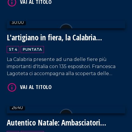
30:00
L'artigiano in fiera, la Calabria
protagonista a Milano
VAI AL TITOLO
ST 4
PUNTATA
La Calabria presente ad una delle fiere più
importanti d'Italia con 135 espositori. Francesca
Lagoteta ci accompagna alla scoperta delle
aziende che con orgoglio raccontano il settore
primario e secondario del territorio, tra gli ospiti
due eccellenze Antonio Giulio Grande e
Fortunato Amarelli. Un incontro importante tra
26:40
passato e futuro che ha uno sguardo rivolto verso
VAI AL TITOLO
il progresso.
Autentico Natale: Ambasciatori
dell'Autismo