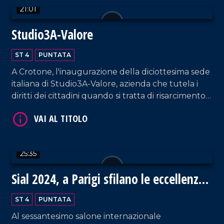
21:01
Studio3A-Valore
ST 4
PUNTATA
VAI AL TITOLO
A Crotone, l'inaugurazione della diciottesima sede
italiana di Studio3A-Valore, azienda che tutela i
diritti dei cittadini quando si tratta di risarcimento
danni.
25:35
VAI AL TITOLO
Sial 2024, a Parigi sfilano le eccellenze
gastronomiche della Calabria
ST 4
PUNTATA
Al sessantesimo salone internazionale