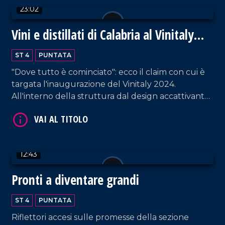
23:02
Vini e distillati di Calabria al Vinitaly
2024
ST 4
PUNTATA
"Dove tutto è cominciato": ecco il claim con cui è
VAI AL TITOLO
targata l'inaugurazione del Vinitaly 2024.
All'interno della struttura dal design accattivante,
i proprietari di circa ottanta cantine - provenienti
da tutta la Calabria - raccontano la propria
azienda. Un'ottima vetrina per esportare la
vitivinicultura non solo fuori dalla regione, ma
12:43
anche dall'Italia.
Pronti a diventare grandi
VAI AL TITOLO
ST 4
PUNTATA
Riflettori accesi sulle promesse della sezione