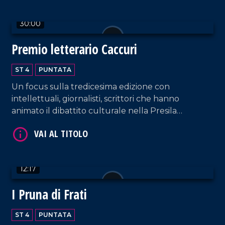
30:00
Premio letterario Caccuri
ST 4
PUNTATA
VAI AL TITOLO
Un focus sulla tredicesima edizione con
intellettuali, giornalisti, scrittori che hanno
animato il dibattito culturale nella Presila
crotonese.
12:17
VAI AL TITOLO
I Pruna di Frati
ST 4
PUNTATA