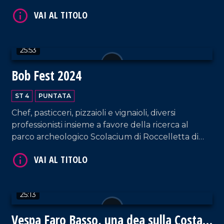
della Calabria, tra tutela, storia e biodiversità.
VAI AL TITOLO
25:53
Bob Fest 2024
ST 4
PUNTATA
Chef, pasticceri, pizzaioli e vignaioli, diversi
VAI AL TITOLO
professionisti insieme a favore della ricerca al
parco archeologico Scolacium di Roccelletta di
Borgia.
25:13
Vespa Faro Basso, una dea sulla Costa
VAI AL TITOLO