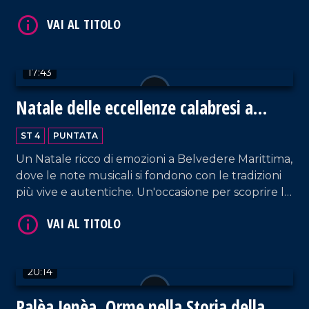
speranza e solidarietà.
17:43
Natale delle eccellenze calabresi a
VAI AL TITOLO
Belvedere Marittimo
ST 4
PUNTATA
Un Natale ricco di emozioni a Belvedere Marittima,
dove le note musicali si fondono con le tradizioni
più vive e autentiche. Un'occasione per scoprire le
eccellenze enogastronomiche del territorio.
VAI AL TITOLO
20:14
Palèa Jenèa, Orme nella Storia della