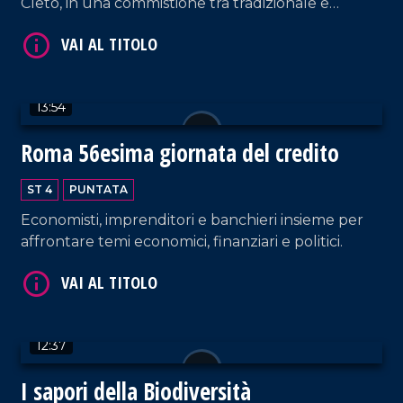
Cleto, in una commistione tra tradizionale e
innovativo.
VAI AL TITOLO
13:54
Roma 56esima giornata del credito
ST 4
PUNTATA
Economisti, imprenditori e banchieri insieme per
VAI AL TITOLO
affrontare temi economici, finanziari e politici.
12:37
I sapori della Biodiversità