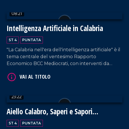
08:21
Intelligenza Artificiale in Calabria
ST 4
PUNTATA
VAI AL TITOLO
"La Calabria nell'era dell'intelligenza artificiale" è il
tema centrale del ventesimo Rapporto
Economico BCC Mediocrati, con interventi da
parte di professionisti del settore su vantaggi e
svantaggi delle nuove tecnologie.
23:22
VAI AL TITOLO
Aiello Calabro, Saperi e Sapori
d'Autunno 2024: un viaggio tra storia,
ST 4
PUNTATA