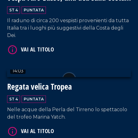
degli Dei
ST 4
PUNTATA
Il raduno di circa 200 vespisti provenienti da tutta
Italia tra i luoghi più suggestivi della Costa degli
Dei.
VAI AL TITOLO
14:03
Regata velica Tropea
ST 4
PUNTATA
Nelle acque della Perla del Tirreno lo spettacolo
del trofeo Marina Yatch.
VAI AL TITOLO