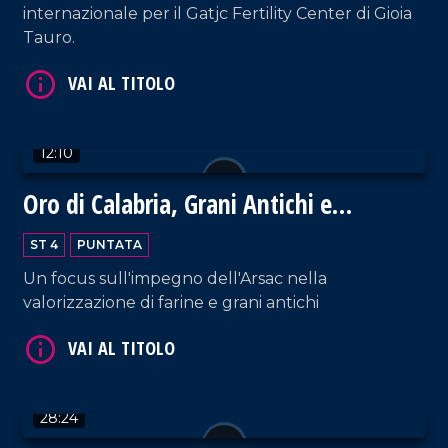
internazionale per il Gatjc Fertility Center di Gioia
Tauro.
VAI AL TITOLO
12:10
Oro di Calabria, Grani Antichi e
Biodiversità
ST 4
PUNTATA
Un focus sull'impegno dell'Arsac nella
VAI AL TITOLO
valorizzazione di farine e grani antichi
28:24