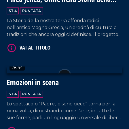
Calabria Greca
ST 4
PUNTATA
La Storia della nostra terra affonda radici
nell'antica Magna Grecia, un'eredità di cultura e
tradizioni che ancora oggi ci definisce. Il progetto
Palèa Jenèa ha esplorato questo legame
VAI AL TITOLO
profondo, coinvolgendo tutte le scuole di Reggio
Calabria.
28:44
Emozioni in scena
ST 4
PUNTATA
Lo spettacolo "Padre, io sono cieco" torna per la
VAI AL TITOLO
nona volta, dimostrando come l'arte, in tutte le
sue forme, parli un linguaggio universale di libertà
e bellezza, dove la parola diversità non esiste.